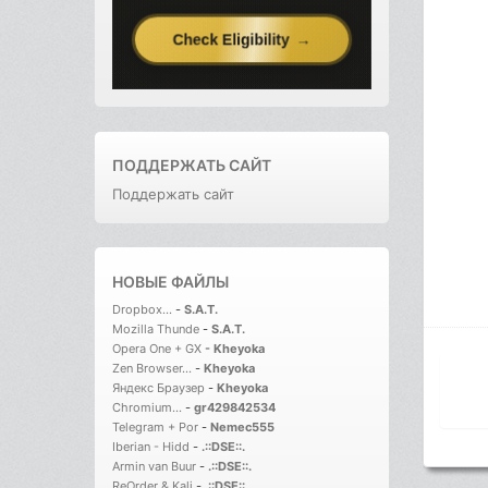
ПОДДЕРЖАТЬ САЙТ
Поддержать сайт
НОВЫЕ ФАЙЛЫ
Dropbox...
-
S.A.T.
Mozilla Thunde
-
S.A.T.
Opera One + GX
-
Kheyoka
Zen Browser...
-
Kheyoka
Яндекс Браузер
-
Kheyoka
Chromium...
-
gr429842534
Telegram + Por
-
Nemec555
Iberian - Hidd
-
.::DSE::.
Armin van Buur
-
.::DSE::.
ReOrder & Kali
-
.::DSE::.