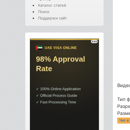
Каталог статей
Поиск
Поддержи сайт
Видео
Тип 
Разре
Разме
Чат в