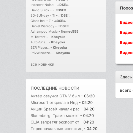
Indecent Noise
-
.::DSE::.
Похо
David Surok -
-
.::DSE::.
ED-SUNday - Ti
-
.::DSE::.
Claas Inc. - Z
-
.::DSE::.
Видео
Daniel Wanrooy
-
.::DSE::.
Ashampoo Music
-
Nemec555
Видео
MITorrent...
-
Kheyoka
Видео
AutoRuns...
-
Kheyoka
BZR Player...
-
Kheyoka
Видео
PrivWindoze...
-
Kheyoka
все новинки
Здесь
ПОСЛЕДНИЕ
НОВОСТИ
всего 
Актёр озвучки GTA V был
- 06:20
Microsoft открыла в Инд
- 05:20
Акции SpaceX начали рас
- 04:20
Bloomberg: Трамп может
- 04:20
США запретят экспорт от
- 04:20
Первоначальные инвестиц
- 04:20