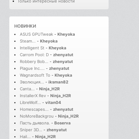
Только интересные новости
НОВИНКИ
ASUS GPUTweak
-
Kheyoka
Steam...
-
Kheyoka
Intelligent St
-
Kheyoka
Carrom Pool: D
-
zhenyatut
Robbery Bob...
-
zhenyatut
Plague Inc....
-
zhenyatut
Wagnardsoft To
-
Kheyoka
Эволюция...
-
iksman82
Canta...
-
Ninja_H2R
InstallerX Rev
-
Ninja_H2R
LibreWolf...
-
vitan04
Homescapes...
-
zhenyatut
NoMoreBackgrou
-
Ninja_H2R
Пасть дьявола.
-
Boserva
Sniper 3D...
-
zhenyatut
Hail...
-
Ninja_H2R