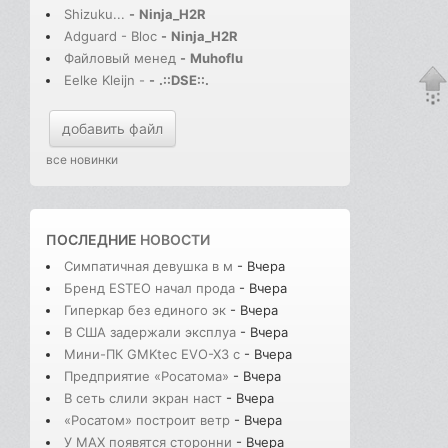
Shizuku...
-
Ninja_H2R
Adguard - Bloc
-
Ninja_H2R
Файловый менед
-
Muhoflu
Eelke Kleijn -
-
.::DSE::.
добавить файл
все новинки
ПОСЛЕДНИЕ
НОВОСТИ
Симпатичная девушка в м
- Вчера
Бренд ESTEO начал прода
- Вчера
Гиперкар без единого эк
- Вчера
В США задержали эксплуа
- Вчера
Мини-ПК GMKtec EVO-X3 с
- Вчера
Предприятие «Росатома»
- Вчера
В сеть слили экран наст
- Вчера
«Росатом» построит ветр
- Вчера
У MAX появятся сторонни
- Вчера