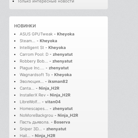
Только интересные новости
НОВИНКИ
ASUS GPUTweak
-
Kheyoka
Steam...
-
Kheyoka
Intelligent St
-
Kheyoka
Carrom Pool: D
-
zhenyatut
Robbery Bob...
-
zhenyatut
Plague Inc....
-
zhenyatut
Wagnardsoft To
-
Kheyoka
Эволюция...
-
iksman82
Canta...
-
Ninja_H2R
InstallerX Rev
-
Ninja_H2R
LibreWolf...
-
vitan04
Homescapes...
-
zhenyatut
NoMoreBackgrou
-
Ninja_H2R
Пасть дьявола.
-
Boserva
Sniper 3D...
-
zhenyatut
Hail...
-
Ninja_H2R