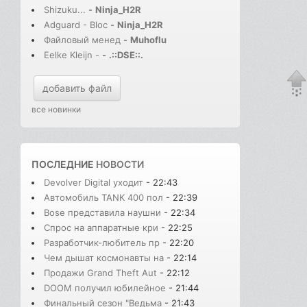
Shizuku...
-
Ninja_H2R
Adguard - Bloc
-
Ninja_H2R
Файловый менед
-
Muhoflu
Eelke Kleijn -
-
.::DSE::.
добавить файл
все новинки
ПОСЛЕДНИЕ
НОВОСТИ
Devolver Digital уходит
- 22:43
Автомобиль TANK 400 пол
- 22:39
Bose представила наушни
- 22:34
Спрос на аппаратные кри
- 22:25
Разработчик-любитель пр
- 22:20
Чем дышат космонавты на
- 22:14
Продажи Grand Theft Aut
- 22:12
DOOM получил юбилейное
- 21:44
Финальный сезон "Ведьма
- 21:43