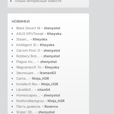
Только интересные новости
НОВИНКИ
Black Desert M
-
zhenyatut
ASUS GPUTweak
-
Kheyoka
Steam...
-
Kheyoka
Intelligent St
-
Kheyoka
Carrom Pool: D
-
zhenyatut
Robbery Bob...
-
zhenyatut
Plague Inc....
-
zhenyatut
Wagnardsoft To
-
Kheyoka
Эволюция...
-
iksman82
Canta...
-
Ninja_H2R
InstallerX Rev
-
Ninja_H2R
LibreWolf...
-
vitan04
Homescapes...
-
zhenyatut
NoMoreBackgrou
-
Ninja_H2R
Пасть дьявола.
-
Boserva
Sniper 3D...
-
zhenyatut