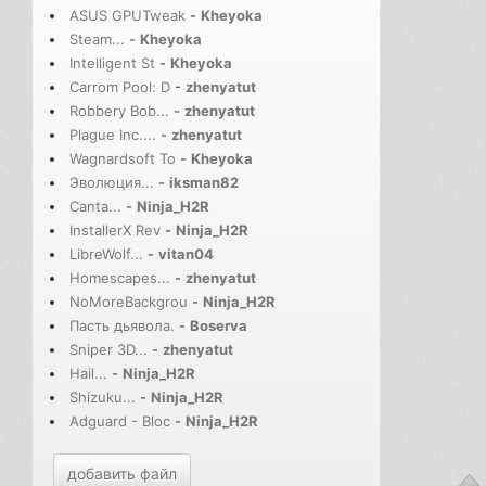
ASUS GPUTweak
-
Kheyoka
Steam...
-
Kheyoka
Intelligent St
-
Kheyoka
Carrom Pool: D
-
zhenyatut
Robbery Bob...
-
zhenyatut
Plague Inc....
-
zhenyatut
Wagnardsoft To
-
Kheyoka
Эволюция...
-
iksman82
Canta...
-
Ninja_H2R
InstallerX Rev
-
Ninja_H2R
LibreWolf...
-
vitan04
Homescapes...
-
zhenyatut
NoMoreBackgrou
-
Ninja_H2R
Пасть дьявола.
-
Boserva
Sniper 3D...
-
zhenyatut
Hail...
-
Ninja_H2R
Shizuku...
-
Ninja_H2R
Adguard - Bloc
-
Ninja_H2R
добавить файл