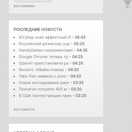
все новинки
ПОСЛЕДНИЕ
НОВОСТИ
Ютубер снял эффектный И
- 05:43
Российский режиссер оце
- 05:25
HandyGames переименовал
- 04:35
Google Chrome теперь тр
- 04:25
OpenAI приостановила ра
- 04:20
Reuters: Alibaba планир
- 04:20
Take-Two заявила о реко
- 04:20
Новое исследование раск
- 03:25
Пентагон потратит 400 м
- 03:20
В США протестующие прин
- 03:20
все новости