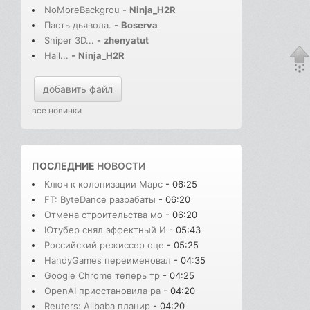
NoMoreBackgrou
-
Ninja_H2R
Пасть дьявола.
-
Boserva
Sniper 3D...
-
zhenyatut
Hail...
-
Ninja_H2R
добавить файл
все новинки
ПОСЛЕДНИЕ
НОВОСТИ
Ключ к колонизации Марс
- 06:25
FT: ByteDance разрабаты
- 06:20
Отмена строительства мо
- 06:20
Ютубер снял эффектный И
- 05:43
Российский режиссер оце
- 05:25
HandyGames переименовал
- 04:35
Google Chrome теперь тр
- 04:25
OpenAI приостановила ра
- 04:20
Reuters: Alibaba планир
- 04:20