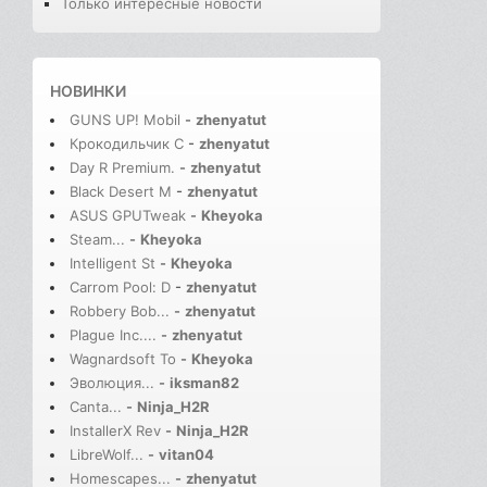
Только интересные новости
НОВИНКИ
GUNS UP! Mobil
-
zhenyatut
Крокодильчик С
-
zhenyatut
Day R Premium.
-
zhenyatut
Black Desert M
-
zhenyatut
ASUS GPUTweak
-
Kheyoka
Steam...
-
Kheyoka
Intelligent St
-
Kheyoka
Carrom Pool: D
-
zhenyatut
Robbery Bob...
-
zhenyatut
Plague Inc....
-
zhenyatut
Wagnardsoft To
-
Kheyoka
Эволюция...
-
iksman82
Canta...
-
Ninja_H2R
InstallerX Rev
-
Ninja_H2R
LibreWolf...
-
vitan04
Homescapes...
-
zhenyatut