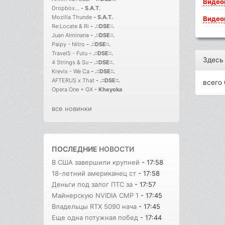
Видео
Dropbox...
-
S.A.T.
Mozilla Thunde
-
S.A.T.
Видео
Re:Locate & Ri
-
.::DSE::.
Juan Alminana
-
.::DSE::.
Paipy - Nitro
-
.::DSE::.
Travel5 - Futu
-
.::DSE::.
Здесь
4 Strings & Su
-
.::DSE::.
Krevix - We Ca
-
.::DSE::.
AFTERUS x That
-
.::DSE::.
всего 
Opera One + GX
-
Kheyoka
все новинки
ПОСЛЕДНИЕ
НОВОСТИ
В США завершили крупней
- 17:58
18-летний американец ст
- 17:58
Деньги под залог ПТС за
- 17:57
Майнерскую NVIDIA CMP 1
- 17:45
Владельцы RTX 5090 нача
- 17:45
Еще одна потужная побед
- 17:44