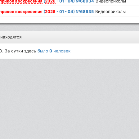
прикол
воскресения
(
2026
- 01 - 04) №68934
Видеоприколы
прикол
воскресения
(
2026
- 01 - 04) №68935
Видеоприколы
 находятся
0. За сутки здесь
было
0
человек