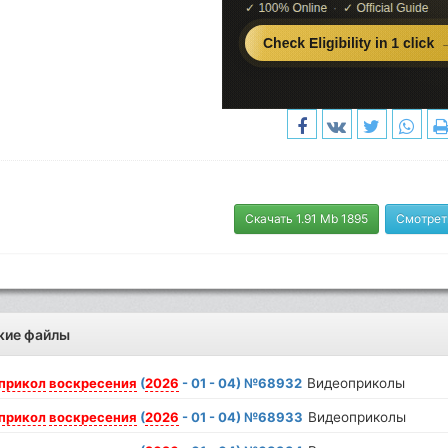
Скачать 1.91 Mb 1895
Смотрет
жие файлы
прикол
воскресения
(
2026
- 01 - 04) №68932
Видеоприколы
прикол
воскресения
(
2026
- 01 - 04) №68933
Видеоприколы