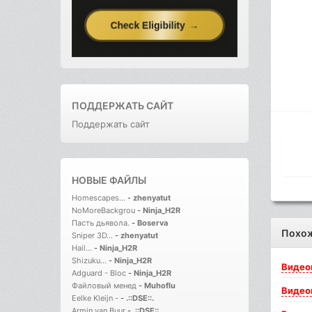
ПОДДЕРЖАТЬ САЙТ
Поддержать сайт
НОВЫЕ ФАЙЛЫ
Homescapes...
-
zhenyatut
NoMoreBackgrou
-
Ninja_H2R
Пасть дьявола.
-
Boserva
Похо
Sniper 3D...
-
zhenyatut
Hail...
-
Ninja_H2R
Shizuku...
-
Ninja_H2R
Видео
Adguard - Bloc
-
Ninja_H2R
Файловый менед
-
Muhoflu
Видео
Eelke Kleijn -
-
.::DSE::.
Armin van Buur
-
.::DSE::.