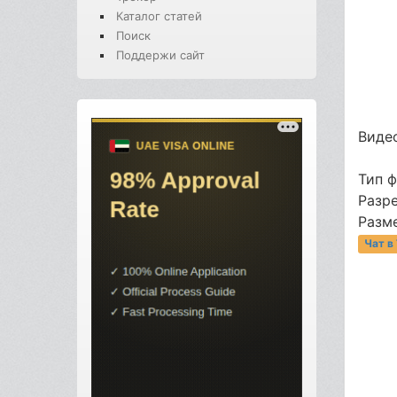
Каталог статей
Поиск
Поддержи сайт
Видео
Тип 
Разре
Разме
Чат в