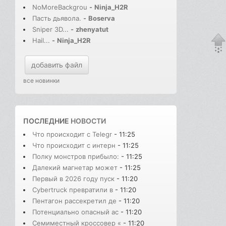
NoMoreBackgrou
-
Ninja_H2R
Пасть дьявола.
-
Boserva
Sniper 3D...
-
zhenyatut
Hail...
-
Ninja_H2R
добавить файл
все новинки
ПОСЛЕДНИЕ
НОВОСТИ
Что происходит с Telegr
- 11:25
Что происходит с интерн
- 11:25
Полку монстров прибыло:
- 11:25
Далекий магнетар может
- 11:25
Первый в 2026 году пуск
- 11:20
Cybertruck превратили в
- 11:20
Пентагон рассекретил де
- 11:20
Потенциально опасный ас
- 11:20
Семиместный кроссовер «
- 11:20