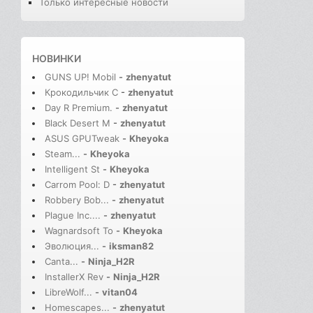
Только интересные новости
НОВИНКИ
GUNS UP! Mobil
-
zhenyatut
Крокодильчик С
-
zhenyatut
Day R Premium.
-
zhenyatut
Black Desert M
-
zhenyatut
ASUS GPUTweak
-
Kheyoka
Steam...
-
Kheyoka
Intelligent St
-
Kheyoka
Carrom Pool: D
-
zhenyatut
Robbery Bob...
-
zhenyatut
Plague Inc....
-
zhenyatut
Wagnardsoft To
-
Kheyoka
Эволюция...
-
iksman82
Canta...
-
Ninja_H2R
InstallerX Rev
-
Ninja_H2R
LibreWolf...
-
vitan04
Homescapes...
-
zhenyatut