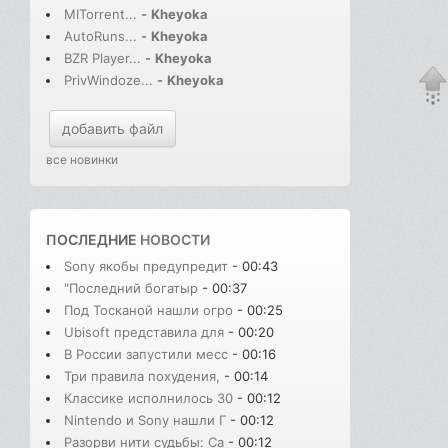
MITorrent...
-
Kheyoka
AutoRuns...
-
Kheyoka
BZR Player...
-
Kheyoka
PrivWindoze...
-
Kheyoka
добавить файл
все новинки
ПОСЛЕДНИЕ
НОВОСТИ
Sony якобы предупредит
- 00:43
"Последний богатыр
- 00:37
Под Тосканой нашли огро
- 00:25
Ubisoft представила для
- 00:20
В России запустили месс
- 00:16
Три правила похудения,
- 00:14
Классике исполнилось 30
- 00:12
Nintendo и Sony нашли Г
- 00:12
Разорви нити судьбы: Сa
- 00:12