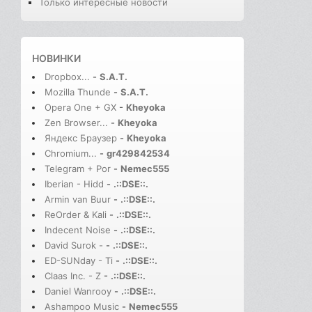
Только интересные новости
НОВИНКИ
Dropbox...
-
S.A.T.
Mozilla Thunde
-
S.A.T.
Opera One + GX
-
Kheyoka
Zen Browser...
-
Kheyoka
Яндекс Браузер
-
Kheyoka
Chromium...
-
gr429842534
Telegram + Por
-
Nemec555
Iberian - Hidd
-
.::DSE::.
Armin van Buur
-
.::DSE::.
ReOrder & Kali
-
.::DSE::.
Indecent Noise
-
.::DSE::.
David Surok -
-
.::DSE::.
ED-SUNday - Ti
-
.::DSE::.
Claas Inc. - Z
-
.::DSE::.
Daniel Wanrooy
-
.::DSE::.
Ashampoo Music
-
Nemec555