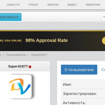
НОВОСТИ
ТРЕКЕР
ANDROID
ВИДЕО
ОБМЕННИК
рироваться
я
Пользователи
Saper42677
Saper42677
О пользователе
С
Имя:
Зарегистрирован:
Активность: