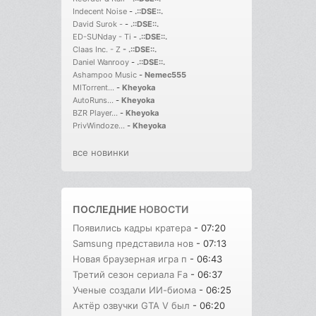
Indecent Noise
-
.::DSE::.
David Surok -
-
.::DSE::.
ED-SUNday - Ti
-
.::DSE::.
Claas Inc. - Z
-
.::DSE::.
Daniel Wanrooy
-
.::DSE::.
Ashampoo Music
-
Nemec555
MITorrent...
-
Kheyoka
AutoRuns...
-
Kheyoka
BZR Player...
-
Kheyoka
PrivWindoze...
-
Kheyoka
все новинки
ПОСЛЕДНИЕ
НОВОСТИ
Появились кадры кратера
- 07:20
Samsung представила нов
- 07:13
Новая браузерная игра п
- 06:43
Третий сезон сериала Fa
- 06:37
Ученые создали ИИ-биома
- 06:25
Актёр озвучки GTA V был
- 06:20