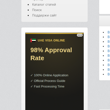
Каталог статей
Поиск
Поддержи сайт
В
В
В
В
В
В
В
В
В
В