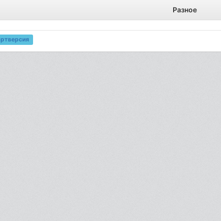
Разное
артверсия