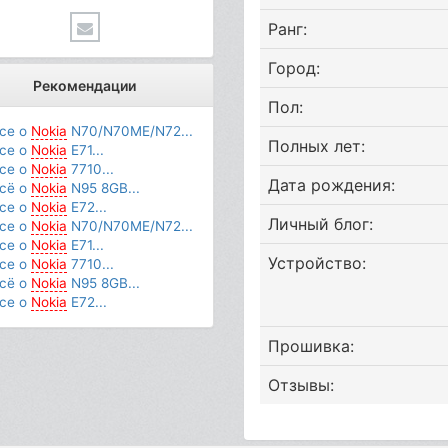
Ранг:
Город:
Рекомендации
Пол:
се о
Nokia
N70/N70ME/N72...
Полных лет:
се о
Nokia
E71...
се о
Nokia
7710...
Дата рождения:
сё о
Nokia
N95 8GB...
се о
Nokia
E72...
Личный блог:
се о
Nokia
N70/N70ME/N72...
се о
Nokia
E71...
Устройство:
се о
Nokia
7710...
сё о
Nokia
N95 8GB...
се о
Nokia
E72...
Прошивка:
Отзывы: