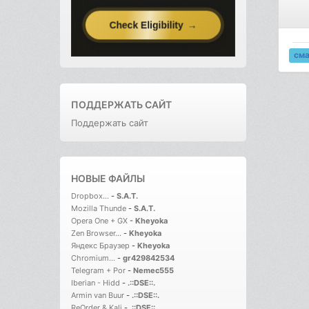
см
ПОДДЕРЖАТЬ САЙТ
Поддержать сайт
НОВЫЕ ФАЙЛЫ
Dropbox...
-
S.A.T.
Mozilla Thunde
-
S.A.T.
Opera One + GX
-
Kheyoka
Zen Browser...
-
Kheyoka
Яндекс Браузер
-
Kheyoka
Chromium...
-
gr429842534
Telegram + Por
-
Nemec555
Iberian - Hidd
-
.::DSE::.
Armin van Buur
-
.::DSE::.
ReOrder & Kali
-
.::DSE::.