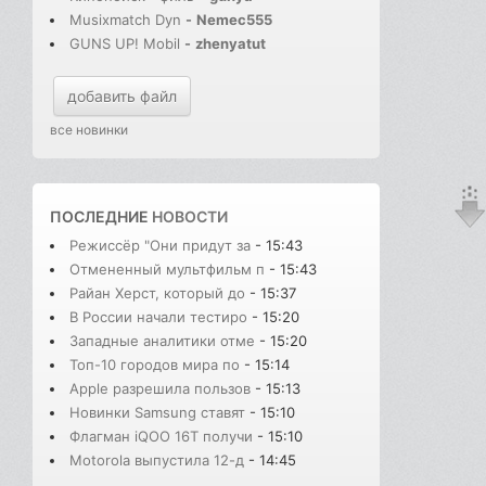
Musixmatch Dyn
-
Nemec555
GUNS UP! Mobil
-
zhenyatut
добавить файл
все новинки
ПОСЛЕДНИЕ
НОВОСТИ
Режиссёр "Они придут за
- 15:43
Отмененный мультфильм п
- 15:43
Райан Херст, который до
- 15:37
В России начали тестиро
- 15:20
Западные аналитики отме
- 15:20
Топ-10 городов мира по
- 15:14
Apple разрешила пользов
- 15:13
Новинки Samsung ставят
- 15:10
Флагман iQOO 16T получи
- 15:10
Motorola выпустила 12-д
- 14:45