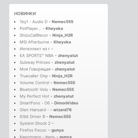
НОВИНКИ
1by1 - Audio D
-
Nemec555
PotPlayer...
-
Kheyoka
ShizuCallRecor
-
Ninja_H2R
MSI Afterburne
-
Kheyoka
Интеллект из г
-
EA SPORTS™ NBA
-
zhenyatut
Subway Princes
-
zhenyatut
Моя Говорящая
-
zhenyatut
Truecaller Опр
-
Ninja_H2R
Volume Control
-
Nemec555
Bluetooth Volu
-
Nemec555
My Perfect Hot
-
zhenyatut
SmartFons - Об
-
DimonVideo
Glen Hansard -
-
wizard76
IObit Driver B
-
Nemec555
System Shock 2
-
Firefox Focus:
-
gunya
Кинопоиск－филь
-
gunya