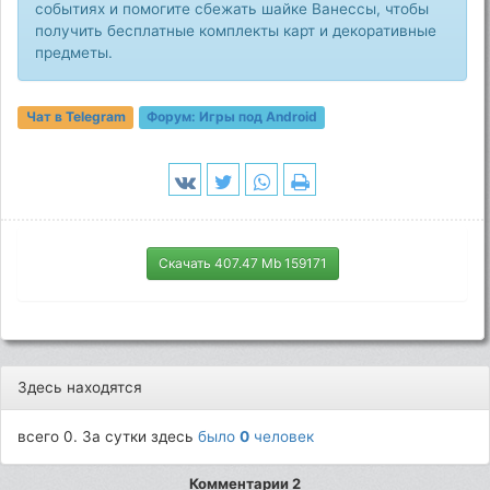
событиях и помогите сбежать шайке Ванессы, чтобы
получить бесплатные комплекты карт и декоративные
предметы.
Чат в Telegram
Форум:
Игры под Android
Скачать 407.47 Mb 159171
Здесь находятся
всего 0. За сутки здесь
было
0
человек
Комментарии 2