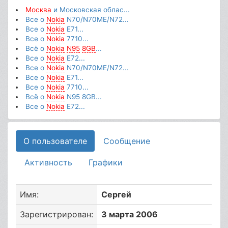
Москва
и Московская облас...
Все о
Nokia
N70/N70ME/N72...
Все о
Nokia
E71...
Все о
Nokia
7710...
Всё о
Nokia
N95
8GB
...
Все о
Nokia
E72...
Все о
Nokia
N70/N70ME/N72...
Все о
Nokia
E71...
Все о
Nokia
7710...
Всё о
Nokia
N95 8GB...
Все о
Nokia
E72...
О пользователе
Сообщение
Активность
Графики
Имя:
Сергей
Зарегистрирован:
3 марта 2006