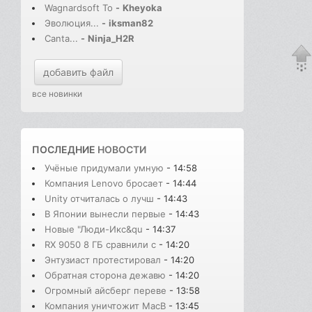
Wagnardsoft To
-
Kheyoka
Эволюция...
-
iksman82
Canta...
-
Ninja_H2R
добавить файл
все новинки
ПОСЛЕДНИЕ
НОВОСТИ
Учёные придумали умную
- 14:58
Компания Lenovo бросает
- 14:44
Unity отчиталась о лучш
- 14:43
В Японии вынесли первые
- 14:43
Новые "Люди-Икс&qu
- 14:37
RX 9050 8 ГБ сравнили с
- 14:20
Энтузиаст протестировал
- 14:20
Обратная сторона дежавю
- 14:20
Огромный айсберг переве
- 13:58
Компания уничтожит MacB
- 13:45