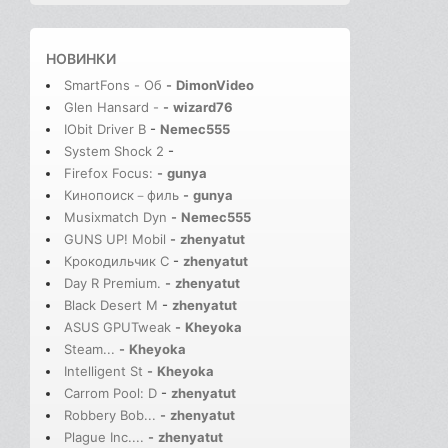
НОВИНКИ
SmartFons - Об
-
DimonVideo
Glen Hansard -
-
wizard76
IObit Driver B
-
Nemec555
System Shock 2
-
Firefox Focus:
-
gunya
Кинопоиск－филь
-
gunya
Musixmatch Dyn
-
Nemec555
GUNS UP! Mobil
-
zhenyatut
Крокодильчик С
-
zhenyatut
Day R Premium.
-
zhenyatut
Black Desert M
-
zhenyatut
ASUS GPUTweak
-
Kheyoka
Steam...
-
Kheyoka
Intelligent St
-
Kheyoka
Carrom Pool: D
-
zhenyatut
Robbery Bob...
-
zhenyatut
Plague Inc....
-
zhenyatut