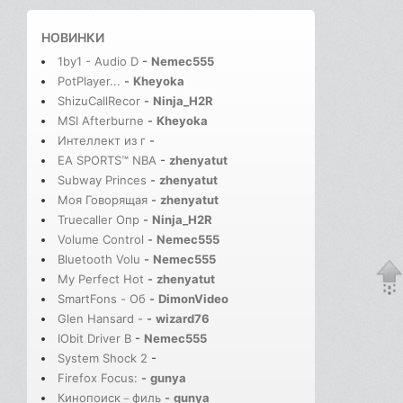
НОВИНКИ
1by1 - Audio D
-
Nemec555
PotPlayer...
-
Kheyoka
ShizuCallRecor
-
Ninja_H2R
MSI Afterburne
-
Kheyoka
Интеллект из г
-
EA SPORTS™ NBA
-
zhenyatut
Subway Princes
-
zhenyatut
Моя Говорящая
-
zhenyatut
Truecaller Опр
-
Ninja_H2R
Volume Control
-
Nemec555
Bluetooth Volu
-
Nemec555
My Perfect Hot
-
zhenyatut
SmartFons - Об
-
DimonVideo
Glen Hansard -
-
wizard76
IObit Driver B
-
Nemec555
System Shock 2
-
Firefox Focus:
-
gunya
Кинопоиск－филь
-
gunya