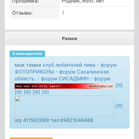
Прошивка:
Родная, Root: нет
Отзывы:
1
Разное
О пользователе:
мои темки
клуб любителей пива - форум
ФОТОПРИКОЛЫ - форум
Сахалинская
область. - форум
СИСАДМИН - форум
[!!!]
[!!!] [!!!] [!!!] [!!!]
[!!!]
isq 411562699 тел.89621046488