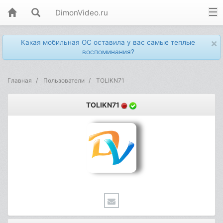
DimonVideo.ru
×
Какая мобильная ОС оставила у вас самые теплые
воспоминания?
Главная
Пользователи
TOLIKN71
TOLIKN71