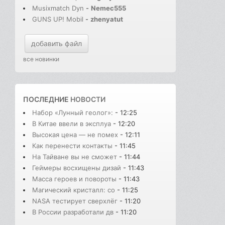
Musixmatch Dyn
-
Nemec555
GUNS UP! Mobil
-
zhenyatut
добавить файл
все новинки
ПОСЛЕДНИЕ
НОВОСТИ
Набор «Лунный геолог»:
- 12:25
В Китае ввели в эксплуа
- 12:20
Высокая цена — не помех
- 12:11
Как перенести контакты
- 11:45
На Тайване вы не сможет
- 11:44
Геймеры восхищены дизай
- 11:43
Масса героев и повороты
- 11:43
Магический кристалл: со
- 11:25
NASA тестирует сверхлёг
- 11:20
В России разработали дв
- 11:20