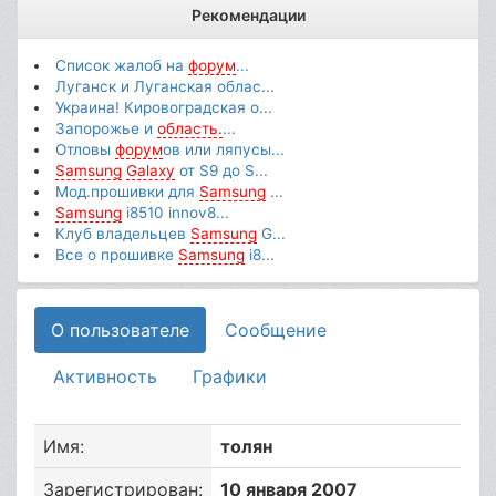
Рекомендации
Список жалоб на
форум
...
Луганск и Луганская облас...
Украина! Кировоградская о...
Запорожье и
область.
...
Отловы
форум
ов или ляпусы...
Samsung
Galaxy
от S9 до S...
Мод.прошивки для
Samsung
...
Samsung
i8510 innov8...
Клуб владельцев
Samsung
G...
Все о прошивке
Samsung
i8...
О пользователе
Сообщение
Активность
Графики
Имя:
толян
Зарегистрирован:
10 января 2007