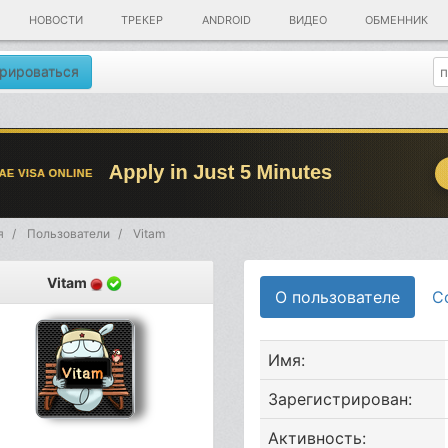
НОВОСТИ
ТРЕКЕР
ANDROID
ВИДЕО
ОБМЕННИК
рироваться
я
Пользователи
Vitam
Vitam
О пользователе
С
Имя:
Зарегистрирован:
Активность: