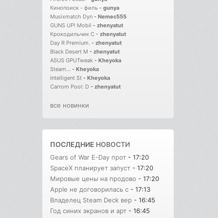
Кинопоиск－филь
-
gunya
Musixmatch Dyn
-
Nemec555
GUNS UP! Mobil
-
zhenyatut
Крокодильчик С
-
zhenyatut
Day R Premium.
-
zhenyatut
Black Desert M
-
zhenyatut
ASUS GPUTweak
-
Kheyoka
Steam...
-
Kheyoka
Intelligent St
-
Kheyoka
Carrom Pool: D
-
zhenyatut
все новинки
ПОСЛЕДНИЕ
НОВОСТИ
Gears of War E-Day прот
- 17:20
SpaceX планирует запуст
- 17:20
Мировые цены на продово
- 17:20
Apple не договорилась с
- 17:13
Владелец Steam Deck вер
- 16:45
Год синих экранов и арт
- 16:45