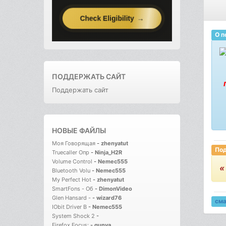
О п
ПОДДЕРЖАТЬ САЙТ
Поддержать сайт
НОВЫЕ ФАЙЛЫ
Моя Говорящая
-
zhenyatut
Под
Truecaller Опр
-
Ninja_H2R
Volume Control
-
Nemec555
«
Bluetooth Volu
-
Nemec555
My Perfect Hot
-
zhenyatut
SmartFons - Об
-
DimonVideo
Glen Hansard -
-
wizard76
см
IObit Driver B
-
Nemec555
System Shock 2
-
Firefox Focus:
-
gunya