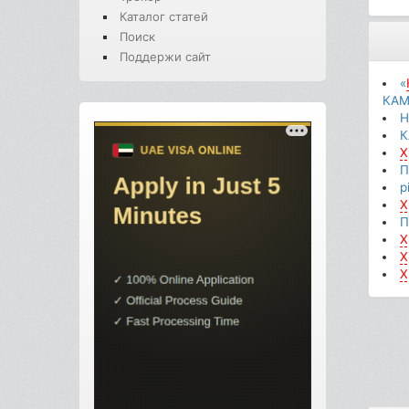
Каталог статей
Поиск
Поддержи сайт
«
КАМ
H
К
X
П
p
X
П
X
X
X