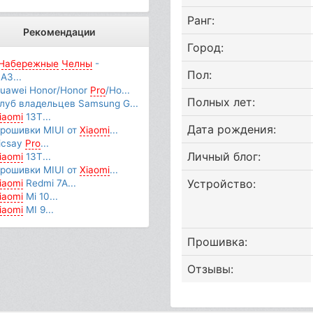
Ранг:
Рекомендации
Город:
Набережные
Челны
-
Пол:
АЗ...
uawei Honor/Honor
Pro
/Ho...
Полных лет:
луб владельцев Samsung G...
iaomi
13T...
Дата рождения:
рошивки MIUI от
Xiaomi
...
icsay
Pro
...
Личный блог:
iaomi
13T...
рошивки MIUI от
Xiaomi
...
Устройство:
iaomi
Redmi 7A...
iaomi
Mi 10...
iaomi
MI 9...
Прошивка:
Отзывы: