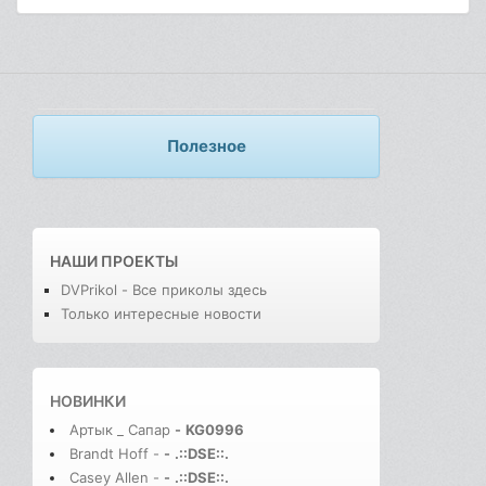
Полезное
НАШИ ПРОЕКТЫ
DVPrikol - Все приколы здесь
Только интересные новости
НОВИНКИ
Артык _ Сапар
-
KG0996
Brandt Hoff -
-
.::DSE::.
Casey Allen -
-
.::DSE::.