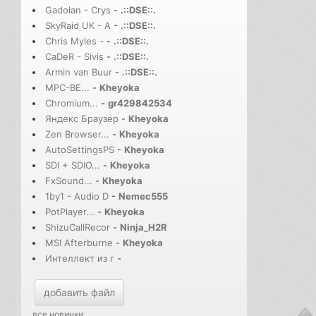
Gadolan - Crys
-
.::DSE::.
SkyRaid UK - A
-
.::DSE::.
Chris Myles -
-
.::DSE::.
CaDeR - Sivis
-
.::DSE::.
Armin van Buur
-
.::DSE::.
MPC-BE...
-
Kheyoka
Chromium...
-
gr429842534
Яндекс Браузер
-
Kheyoka
Zen Browser...
-
Kheyoka
AutoSettingsPS
-
Kheyoka
SDI + SDIO...
-
Kheyoka
FxSound...
-
Kheyoka
1by1 - Audio D
-
Nemec555
PotPlayer...
-
Kheyoka
ShizuCallRecor
-
Ninja_H2R
MSI Afterburne
-
Kheyoka
Интеллект из г
-
добавить файл
все новинки