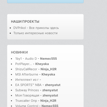
НАШИ ПРОЕКТЫ
DVPrikol - Все приколы здесь
Только интересные новости
НОВИНКИ
1by1 - Audio D
-
Nemec555
PotPlayer...
-
Kheyoka
ShizuCallRecor
-
Ninja_H2R
MSI Afterburne
-
Kheyoka
Интеллект из г
-
EA SPORTS™ NBA
-
zhenyatut
Subway Princes
-
zhenyatut
Моя Говорящая
-
zhenyatut
Truecaller Опр
-
Ninja_H2R
Volume Control
-
Nemec555