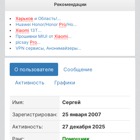
Рекомендации
Харьков
и Область!...
Huawei Honor/Honor
Pro
/Ho...
Xiaomi
13T...
Прошивки MIUI от
Xiaomi
...
picsay
Pro
...
VPN сервисы, Анонимайзеры...
О пользователе
Сообщение
Активность
Графики
Имя:
Сергей
Зарегистрирован:
25 января 2007
Активность:
27 декабря 2025
Ранг:
Помощник