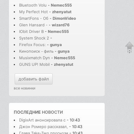
Bluetooth Volu
-
Nemec555
My Perfect Hot
-
zhenyatut
SmartFons - Об
-
DimonVideo
Glen Hansard -
-
wizard76
IObit Driver B
-
Nemec555
System Shock 2
-
Firefox Focus:
-
gunya
Кинопоиск－филь
-
gunya
Musixmatch Dyn
-
Nemec555
GUNS UP! Mobil
-
zhenyatut
добавить файл
все новинки
ПОСЛЕДНИЕ
НОВОСТИ
DigixArt анонсировала с
- 10:43
Джон Ромеро рассказал,
- 10:43
Глава Take-Two прогнози
- 10:43