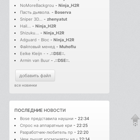
NoMoreBackgrou
-
Ninja_H2R
Пасть дьявола.
-
Boserva
Sniper 3D...
-
zhenyatut
Hail...
-
Ninja_H2R
Shizuku...
-
Ninja_H2R
Adguard - Bloc
-
Ninja_H2R
Файловый менед
-
Muhoflu
Eelke Kleijn -
-
.::DSE::.
Armin van Buur
-
.::DSE::.
добавить файл
все новинки
ПОСЛЕДНИЕ
НОВОСТИ
Bose представила наушни
- 22:34
Спрос на аппаратные кри
- 22:25
Разработчик-любитель пр
- 22:20
Чем дышат космонавты на
- 22:14