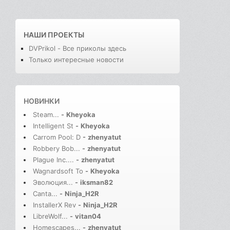
НАШИ ПРОЕКТЫ
DVPrikol - Все приколы здесь
Только интересные новости
НОВИНКИ
Steam...
-
Kheyoka
Intelligent St
-
Kheyoka
Carrom Pool: D
-
zhenyatut
Robbery Bob...
-
zhenyatut
Plague Inc....
-
zhenyatut
Wagnardsoft To
-
Kheyoka
Эволюция...
-
iksman82
Canta...
-
Ninja_H2R
InstallerX Rev
-
Ninja_H2R
LibreWolf...
-
vitan04
Homescapes...
-
zhenyatut