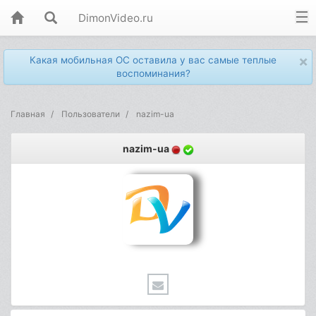
DimonVideo.ru
×
Какая мобильная ОС оставила у вас самые теплые
воспоминания?
Главная
Пользователи
nazim-ua
nazim-ua