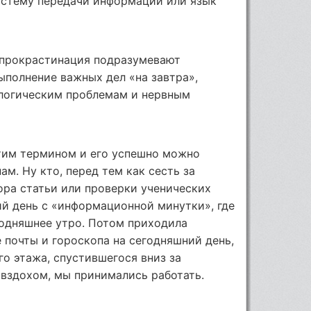
истему передачи информации или язык
 прокрастинация подразумевают
ыполнение важных дел «на завтра»,
ологическим проблемам и нервным
этим термином и его успешно можно
ам. Ну кто, перед тем как сесть за
ора статьи или проверки ученических
ий день с «информационной минутки», где
одняшнее утро. Потом приходила
е почты и гороскопа на сегодняшний день,
го этажа, спустившегося вниз за
о вздохом, мы принимались работать.