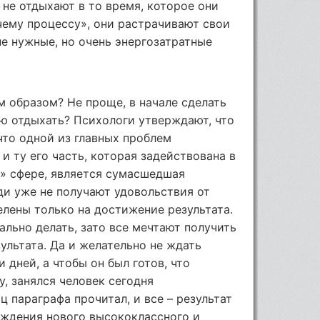
не отдыхают в то время, которое они
чему процессу», они растрачивают свои
е нужные, но очень энергозатратные
м образом? Не проще, в начале сделать
ью отдыхать? Психологи утверждают, что
 что одной из главных проблем
и ту его часть, которая задействована в
» сфере, является сумасшедшая
ди уже не получают удовольствия от
целены только на достижение результата.
еально делать, зато все мечтают получить
зультата. Да и желательно не ждать
 дней, а чтобы он был готов, что
у, занялся человек сегодня
 параграфа прочитал, и все – результат
ождения нового высококлассного и