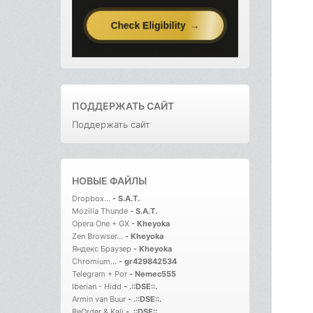
ПОДДЕРЖАТЬ САЙТ
Поддержать сайт
НОВЫЕ ФАЙЛЫ
Dropbox...
-
S.A.T.
Mozilla Thunde
-
S.A.T.
Opera One + GX
-
Kheyoka
Zen Browser...
-
Kheyoka
Яндекс Браузер
-
Kheyoka
Chromium...
-
gr429842534
Telegram + Por
-
Nemec555
Iberian - Hidd
-
.::DSE::.
Armin van Buur
-
.::DSE::.
ReOrder & Kali
-
.::DSE::.