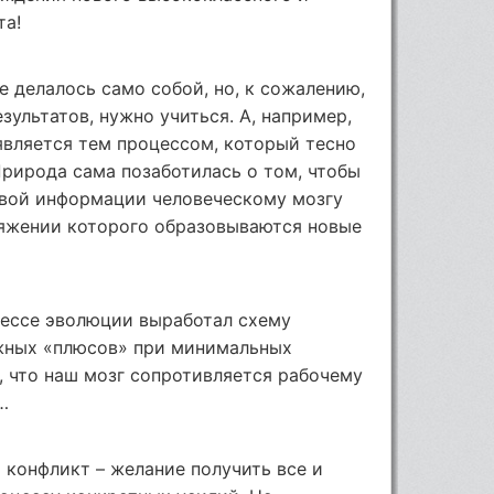
та!
е делалось само собой, но, к сожалению,
зультатов, нужно учиться. А, например,
вляется тем процессом, который тесно
Природа сама позаботилась о том, чтобы
овой информации человеческому мозгу
тяжении которого образовываются новые
цессе эволюции выработал схему
жных «плюсов» при минимальных
о, что наш мозг сопротивляется рабочему
…
й конфликт – желание получить все и