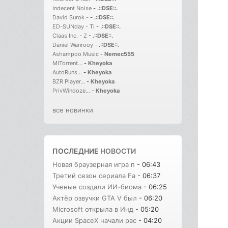
Indecent Noise
-
.::DSE::.
David Surok -
-
.::DSE::.
ED-SUNday - Ti
-
.::DSE::.
Claas Inc. - Z
-
.::DSE::.
Daniel Wanrooy
-
.::DSE::.
Ashampoo Music
-
Nemec555
MITorrent...
-
Kheyoka
AutoRuns...
-
Kheyoka
BZR Player...
-
Kheyoka
PrivWindoze...
-
Kheyoka
все новинки
ПОСЛЕДНИЕ
НОВОСТИ
Новая браузерная игра п
- 06:43
Третий сезон сериала Fa
- 06:37
Ученые создали ИИ-биома
- 06:25
Актёр озвучки GTA V был
- 06:20
Microsoft открыла в Инд
- 05:20
Акции SpaceX начали рас
- 04:20