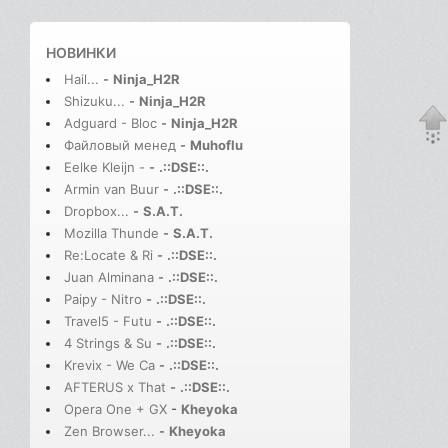
НОВИНКИ
Hail...
-
Ninja_H2R
Shizuku...
-
Ninja_H2R
Adguard - Bloc
-
Ninja_H2R
Файловый менед
-
Muhoflu
Eelke Kleijn -
-
.::DSE::.
Armin van Buur
-
.::DSE::.
Dropbox...
-
S.A.T.
Mozilla Thunde
-
S.A.T.
Re:Locate & Ri
-
.::DSE::.
Juan Alminana
-
.::DSE::.
Paipy - Nitro
-
.::DSE::.
Travel5 - Futu
-
.::DSE::.
4 Strings & Su
-
.::DSE::.
Krevix - We Ca
-
.::DSE::.
AFTERUS x That
-
.::DSE::.
Opera One + GX
-
Kheyoka
Zen Browser...
-
Kheyoka