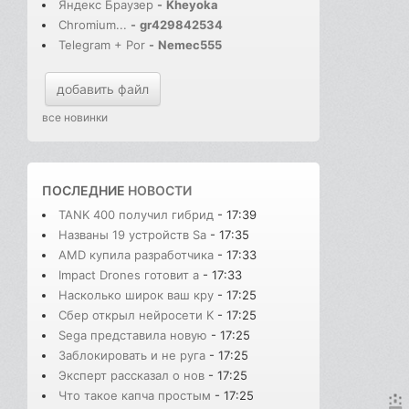
Яндекс Браузер
-
Kheyoka
Chromium...
-
gr429842534
Telegram + Por
-
Nemec555
добавить файл
все новинки
ПОСЛЕДНИЕ
НОВОСТИ
TANK 400 получил гибрид
- 17:39
Названы 19 устройств Sa
- 17:35
AMD купила разработчика
- 17:33
Impact Drones готовит а
- 17:33
Насколько широк ваш кру
- 17:25
Сбер открыл нейросети K
- 17:25
Sega представила новую
- 17:25
Заблокировать и не руга
- 17:25
Эксперт рассказал о нов
- 17:25
Что такое капча простым
- 17:25