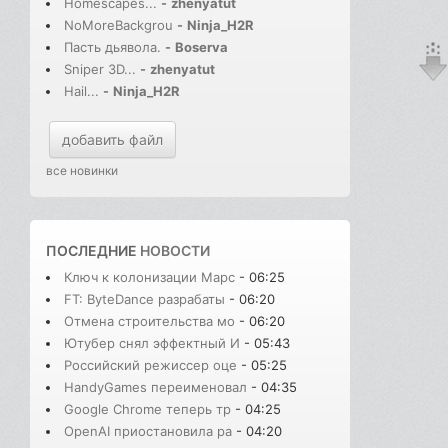
Homescapes...
-
zhenyatut
NoMoreBackgrou
-
Ninja_H2R
Пасть дьявола.
-
Boserva
Sniper 3D...
-
zhenyatut
Hail...
-
Ninja_H2R
добавить файл
все новинки
ПОСЛЕДНИЕ
НОВОСТИ
Ключ к колонизации Марс
- 06:25
FT: ByteDance разрабаты
- 06:20
Отмена строительства мо
- 06:20
Ютубер снял эффектный И
- 05:43
Российский режиссер оце
- 05:25
HandyGames переименовал
- 04:35
Google Chrome теперь тр
- 04:25
OpenAI приостановила ра
- 04:20