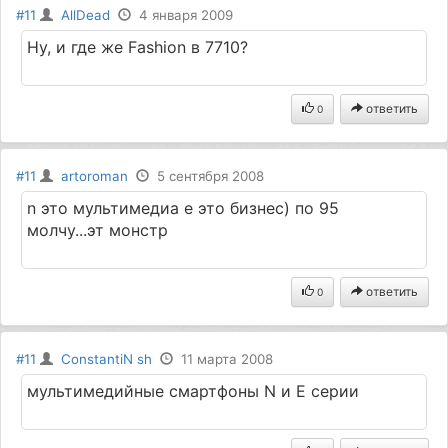
#11
AllDead
4 января 2009
Ну, и где же Fashion в 7710?
ответить
0
#11
artoroman
5 сентября 2008
n это мультимедиа e это бизнес) по 95
молчу...эт монстр
ответить
0
#11
ConstantiN sh
11 марта 2008
мультимедийные смартфоны N и E серии