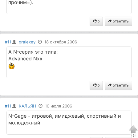
прочим=).
ответить
0
#11
gralexey
18 октября 2006
А N-серия это типа:
Advanced Nxx
ответить
0
#11
КАЛЬЯН
10 июля 2006
N-Gage - игровой, имиджевый, спортивный и
молодежный