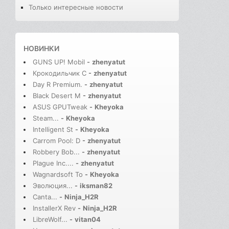
Только интересные новости
НОВИНКИ
GUNS UP! Mobil
-
zhenyatut
Крокодильчик С
-
zhenyatut
Day R Premium.
-
zhenyatut
Black Desert M
-
zhenyatut
ASUS GPUTweak
-
Kheyoka
Steam...
-
Kheyoka
Intelligent St
-
Kheyoka
Carrom Pool: D
-
zhenyatut
Robbery Bob...
-
zhenyatut
Plague Inc....
-
zhenyatut
Wagnardsoft To
-
Kheyoka
Эволюция...
-
iksman82
Canta...
-
Ninja_H2R
InstallerX Rev
-
Ninja_H2R
LibreWolf...
-
vitan04