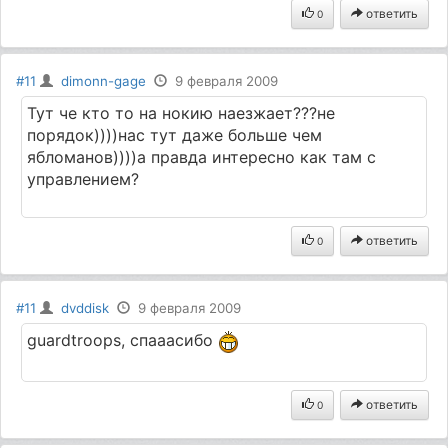
ответить
0
#11
dimonn-gage
9 февраля 2009
Тут че кто то на нокию наезжает???не
порядок))))нас тут даже больше чем
ябломанов))))а правда интересно как там с
управлением?
ответить
0
#11
dvddisk
9 февраля 2009
guardtroops, спааасибо
ответить
0