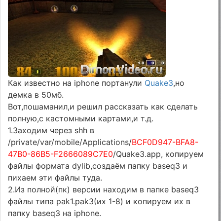
Как известно на iphone портанули
Quake3
,но
демка в 50мб.
Вот,пошаманил,и решил рассказать как сделать
полную,с кастомными картами,и т.д.
1.Заходим через shh в
/private/var/mobile/Applications/
BCF0D947-BFA8-
47B0-86B5-F2666089C7E0
/Quake3.app, копируем
файлы формата dylib,создаём папку baseq3 и
пихаем эти файлы туда.
2.Из полной(пк) версии находим в папке baseq3
файлы типа pak1.pak3(их 1-8) и копируем их в
папку baseq3 на iphone.