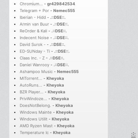
Chromium...
-
gr429842534
Telegram + Por
-
Nemec555
Iberian - Hidd
-
.::DSE::.
Armin van Buur
-
.::DSE::.
ReOrder & Kali
-
.::DSE::.
Indecent Noise
-
.::DSE::.
David Surok -
-
.::DSE::.
ED-SUNday - Ti
-
.::DSE::.
Claas Inc. - Z
-
.::DSE::.
Daniel Wanrooy
-
.::DSE::.
Ashampoo Music
-
Nemec555
MITorrent...
-
Kheyoka
AutoRuns...
-
Kheyoka
BZR Player...
-
Kheyoka
PrivWindoze...
-
Kheyoka
DoesNotBelong.
-
Kheyoka
Windows Mainte
-
Kheyoka
Windows Utilit
-
Kheyoka
AMD Ryzen Mast
-
Kheyoka
Temperature Ic
-
Kheyoka