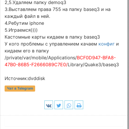
2,5.Удаляем папку demoq3
3.Выставляем права 755 на папку baseq3 и на
каждый файл в ней.
4.Ребутим iphone
5.Играемся))))
Кастомные карты кидаем в папку baseq3
У кого проблемы с управлением качаем
конфиг
и
кидаем его в папку
/private/var/mobile/Applications/
BCF0D947-BFA8-
47B0-86B5-F2666089C7E0/
Library/Quake3/baseq3
Источник:dvddisk
Чат в Telegram