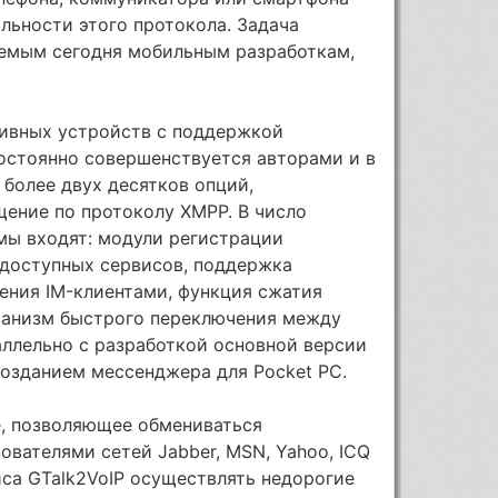
льности этого протокола. Задача
аемым сегодня мобильным разработкам,
тивных устройств с поддержкой
 Постоянно совершенствуется авторами и в
более двух десятков опций,
ение по протоколу XMPP. В число
ы входят: модули регистрации
а доступных сервисов, поддержка
ения IM-клиентами, функция сжатия
еханизм быстрого переключения между
аллельно с разработкой основной версии
созданием мессенджера для Pocket PC.
е, позволяющее обмениваться
вателями сетей Jabber, MSN, Yahoo, ICQ
иса GTalk2VoIP осуществлять недорогие