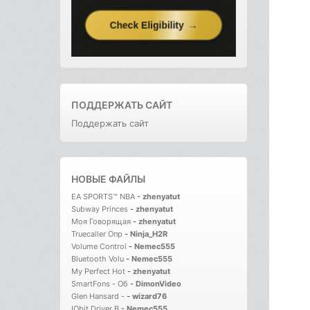
ПОДДЕРЖАТЬ САЙТ
Поддержать сайт
НОВЫЕ ФАЙЛЫ
EA SPORTS™ NBA
-
zhenyatut
Subway Princes
-
zhenyatut
Моя Говорящая
-
zhenyatut
Truecaller Опр
-
Ninja_H2R
Volume Control
-
Nemec555
Bluetooth Volu
-
Nemec555
My Perfect Hot
-
zhenyatut
SmartFons - Об
-
DimonVideo
Glen Hansard -
-
wizard76
IObit Driver B
-
Nemec555