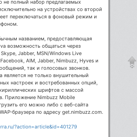
о не полный набор предлагаемых
исключительно на устройствах со второй
меет переключаться в фоновый режим и
ефоном.
обычным названием, предоставляющая
ava возможность общаться через
Skype, Jabber, MSN/Windows Live
 Facebook, AIM, Jabber, Nimbuzz, Hyves и
ообщений, так и голосовых звонков.
а является не только внушительный
ных настроек и востребованных опций,
 кириллических шрифтов с массой
в. Приложение Nimbuzz Mobile
грузить его можно либо с веб-сайта
WAP-браузера по адресу get.nimbuzz.com.
rra.ru/?action=article&id=401279