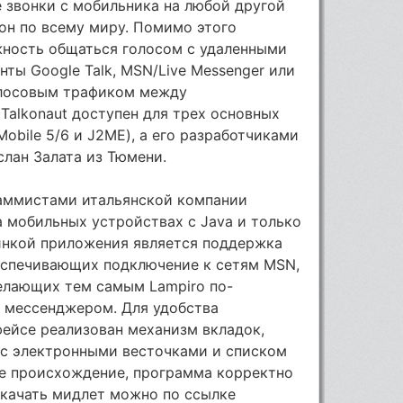
звонки с мобильника на любой другой
он по всему миру. Помимо этого
ность общаться голосом с удаленными
ты Google Talk, MSN/Live Messenger или
олосовым трафиком между
 Talkonaut доступен для трех основных
obile 5/6 и J2ME), а его разработчиками
слан Залата из Тюмени.
раммистами итальянской компании
а мобильных устройствах с Java и только
инкой приложения является поддержка
беспечивающих подключение к сетям MSN,
 делающих тем самым Lampiro по-
 мессенджером. Для удобства
фейсе реализован механизм вкладок,
с электронными весточками и списком
ое происхождение, программа корректно
Скачать мидлет можно по ссылке