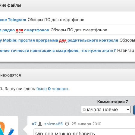
жие файлы
кое Telegram
Обзоры ПО для смартфонов
е радио
для
смартфонов
Обзоры ПО для смартфонов
y Mobile: простая программа
для
родительского контроля
Обзоры
ение точности навигации в смартфоне: что нужно знать?
Навигац
 находятся
0. За сутки здесь
было
0
человек
Комментарии 7
#7
shizma85
25 января 2010
Qip pdа можно добавить