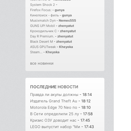
System Shock 2
-
Firefox Focus:
-
gunya
Кинопоиск－филь
-
gunya
Musixmatch Dyn
-
Nemec555
GUNS UP! Mobil
-
zhenyatut
Крокодильчик С
-
zhenyatut
Day R Premium.
-
zhenyatut
Black Desert M
-
zhenyatut
ASUS GPUTweak
-
Kheyoka
Steam...
-
Kheyoka
все новинки
ПОСЛЕДНИЕ
НОВОСТИ
Правда ли акулы должны
- 18:14
Издатель Grand Theft Au
- 18:12
Motorola Edge 70 Neo по
- 18:10
В Сети определили 25 лу
- 17:58
Кризис ОЗУ доводит нас
- 17:45
LEGO выпустит набор "Ми
- 17:43