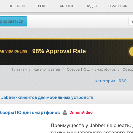
НОВОСТИ
ТРЕКЕР
ANDROID
ВИДЕО
ОБМЕННИК
рироваться
Главная
Каталог статей
Обзоры ПО для смартфонов
Обзор
категории
|
RSS
 Jabber-клиентов для мобильных устройств
бзоры ПО для смартфонов
DimonVideo
Преимуществ у Jabber не счесть. 
рамки миниатюрного сотового те