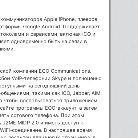
 коммуникаторов Apple iPhone, плееров
платформы Google Android. Поддерживает
токолами и сервисами, включая ICQ и
оляет одновременно быть на связи в
ниями.
дской компании EQO Communications.
жбой VoIP-телефонии Skype и полноценно
доступными на сегодняшний день
общениями, такими как ICQ, Jabber, AIM,
ого чтобы воспользоваться приложением,
сайте программы EQO-аккаунт, а затем
мять сотового телефона. При этом
 J2ME MIDP 2.0 и иметь доступ к
 WiFi-соединение. В настоящее время
с доступен для многих стран мира, в