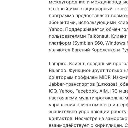
междугородние и международные 
сотовый или стационарный телеф
программа предоставляет возмож
абонентами, использующими клиен
Yahoo. Поддерживается обмен г
пользователями Talkonaut. Клиент
платформ (Symbian S60, Windows M
являются Евгений Короленко и Ру
Lampiro. Клиент, созданный прог
Bluendo. Функционирует только н
со вторым профилем MIDP. Изюм
Jabber-транспортов (шлюзов), о
ICQ, Yahoo, Facebook, AIM, IRC и
настоящему мультипротокольным
управления клиентом в его интер
значительно упрощающий работу 
контактов. Несмотря на заморск
взаимодействует с кириллицей. 