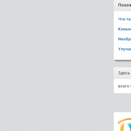
Похо
Что та
Клево
NeoSp
Улучш
Здесь
всего 