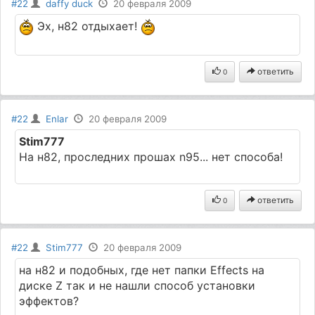
#22
daffy duck
20 февраля 2009
Эх, н82 отдыхает!
ответить
0
#22
Enlar
20 февраля 2009
Stim777
На н82, проследних прошах n95... нет способа!
ответить
0
#22
Stim777
20 февраля 2009
на н82 и подобных, где нет папки Effects на
диске Z так и не нашли способ установки
эффектов?