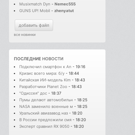
Musixmatch Dyn
-
Nemec555
GUNS UP! Mobil
-
zhenyatut
добавить файл
все новинки
ПОСЛЕДНИЕ
НОВОСТИ
Подключил смартфон к An
- 19:16
Кризис всего мира: б/у
- 18:44
Китайская ИИ-модель Kim
- 18:43
Разработчики Planet Zoo
- 18:43
"Одиссея" дос
- 18:37
Пумы делают автомобильн
- 18:25
NASA заменило военные м
- 18:25
Уральский авиазавод наз
- 18:20
В России предложили смя
- 18:20
Эксперт сравнил RX 9050
- 18:20