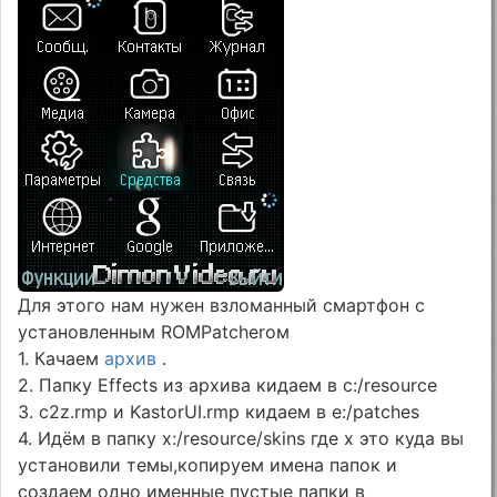
Для этого нам нужен взломанный смартфон с
установленным ROMPatcherом
1. Качаем
архив
.
2. Папку Effects из архива кидаем в c:/resource
3. c2z.rmp и KastorUI.rmp кидаем в e:/patches
4. Идём в папку x:/resource/skins где x это куда вы
установили темы,копируем имена папок и
создаем одно именные пустые папки в