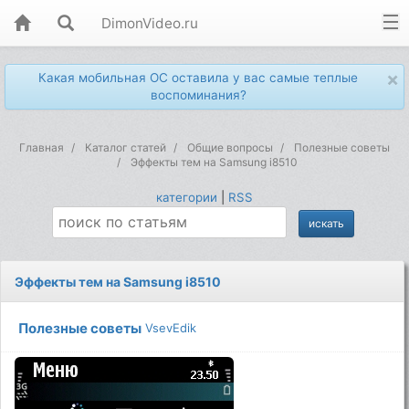
DimonVideo.ru
×
Какая мобильная ОС оставила у вас самые теплые
воспоминания?
Главная
Каталог статей
Общие вопросы
Полезные советы
Эффекты тем на Samsung i8510
категории
|
RSS
Эффекты тем на Samsung i8510
Полезные советы
VsevEdik