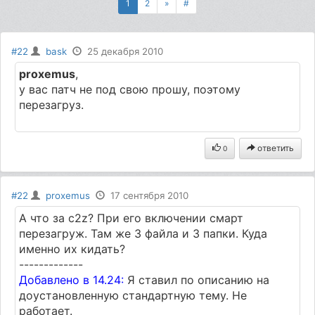
1
2
»
#
#22
bask
25 декабря 2010
proxemus
,
у вас патч не под свою прошу, поэтому
перезагруз.
ответить
0
#22
proxemus
17 сентября 2010
A что за с2z? При его включении смарт
перезагруж. Там же 3 файла и 3 папки. Куда
именно их кидать?
-------------
Добавлено в 14.24:
Я ставил по описанию на
доустановленную стандартную тему. Не
работает.