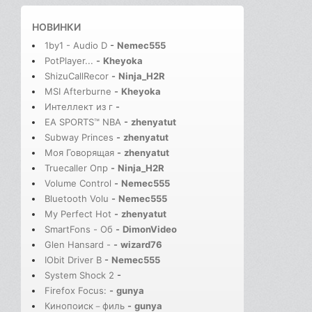
НОВИНКИ
1by1 - Audio D
-
Nemec555
PotPlayer...
-
Kheyoka
ShizuCallRecor
-
Ninja_H2R
MSI Afterburne
-
Kheyoka
Интеллект из г
-
EA SPORTS™ NBA
-
zhenyatut
Subway Princes
-
zhenyatut
Моя Говорящая
-
zhenyatut
Truecaller Опр
-
Ninja_H2R
Volume Control
-
Nemec555
Bluetooth Volu
-
Nemec555
My Perfect Hot
-
zhenyatut
SmartFons - Об
-
DimonVideo
Glen Hansard -
-
wizard76
IObit Driver B
-
Nemec555
System Shock 2
-
Firefox Focus:
-
gunya
Кинопоиск－филь
-
gunya