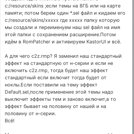
c:/resource/skins ;если темы на 8ГБ или на карте
памяти; потом берем один *.sel файл и кидаем его
c:/resource/skins/xxxxx где xxxxx папку которую
мы создали и переименуем наш sel файл на имя
этой папки с сохранением расширение.Потом
идём в RomPatcher и активируем KastorUI и всё.
А для чего c2z.rmp? Я заменил наш стандартный
эффект на стандартную от н-серии и если не
включить c2z.rmp, тогда будет наш эффект
стандартный если включит тогда будет от
ноклы.Если поставили на тему эффект
Default.sel,после применение этой темы надо
выключит эффекты тем и заново включит,а то
эффект бывает на половину от нашей и на
половину от н-серии.
Всё!