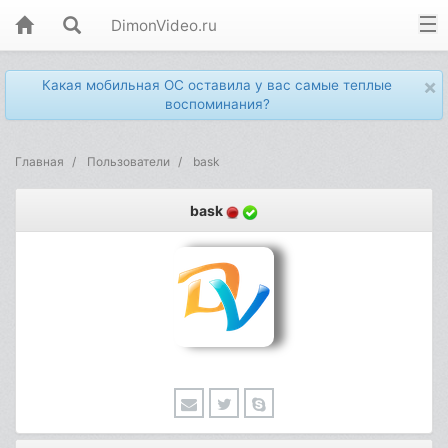
DimonVideo.ru
×
Какая мобильная ОС оставила у вас самые теплые
воспоминания?
Главная
Пользователи
bask
bask