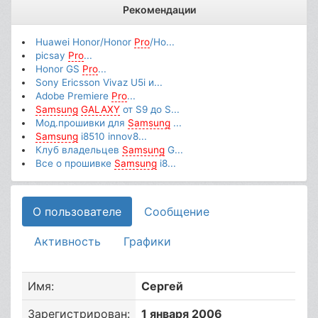
Рекомендации
Huawei Honor/Honor
Pro
/Ho...
picsay
Pro
...
Honor GS
Pro
...
Sony Ericsson Vivaz U5i и...
Adobe Premiere
Pro
...
Samsung
GALAXY
от S9 до S...
Мод.прошивки для
Samsung
...
Samsung
i8510 innov8...
Клуб владельцев
Samsung
G...
Все о прошивке
Samsung
i8...
О пользователе
Сообщение
Активность
Графики
Имя:
Сергей
Зарегистрирован:
1 января 2006