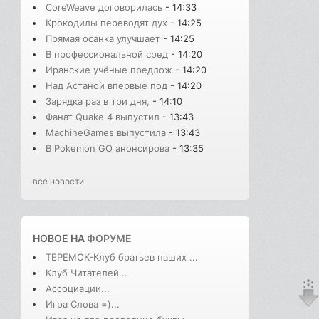
CoreWeave договорилась
- 14:33
Крокодилы переводят дух
- 14:25
Прямая осанка улучшает
- 14:25
В профессиональной сред
- 14:20
Иранские учёные предлож
- 14:20
Над Астаной впервые под
- 14:20
Зарядка раз в три дня,
- 14:10
Фанат Quake 4 выпустил
- 13:43
MachineGames выпустила
- 13:43
В Pokemon GO анонсирова
- 13:35
все новости
НОВОЕ НА
ФОРУМЕ
ТЕРЕМОК-Клуб братьев наших ...
Клуб Читателей...
Ассоциации...
Игра Слова =)...