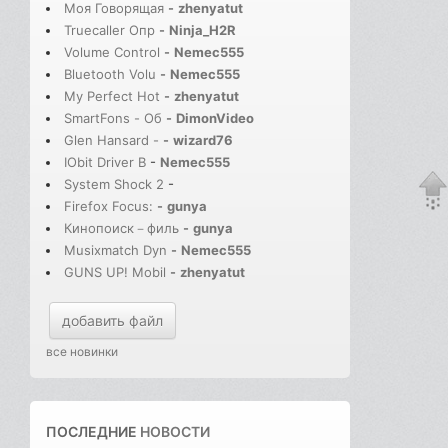
Моя Говорящая
-
zhenyatut
Truecaller Опр
-
Ninja_H2R
Volume Control
-
Nemec555
Bluetooth Volu
-
Nemec555
My Perfect Hot
-
zhenyatut
SmartFons - Об
-
DimonVideo
Glen Hansard -
-
wizard76
IObit Driver B
-
Nemec555
System Shock 2
-
Firefox Focus:
-
gunya
Кинопоиск－филь
-
gunya
Musixmatch Dyn
-
Nemec555
GUNS UP! Mobil
-
zhenyatut
добавить файл
все новинки
ПОСЛЕДНИЕ
НОВОСТИ