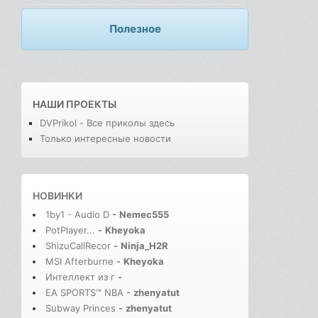
Полезное
НАШИ ПРОЕКТЫ
DVPrikol - Все приколы здесь
Только интересные новости
НОВИНКИ
1by1 - Audio D
-
Nemec555
PotPlayer...
-
Kheyoka
ShizuCallRecor
-
Ninja_H2R
MSI Afterburne
-
Kheyoka
Интеллект из г
-
EA SPORTS™ NBA
-
zhenyatut
Subway Princes
-
zhenyatut