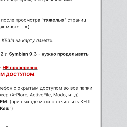
о после просмотра "
тяжелых
" страниц
к много... =(
 КЕШа на карту памяти.
.2
и
Symbian 9.3
-
нужно проделывать
-
НЕ проверенно
!
ЫМ ДОСТУПОМ
.
елефон с окрытым доступом во все папки.
 (X-Plore, ActiveFile, Modo, ит.д)
АЕМ
. (при выходе можно отчистить КЕШ
 Кеш
")