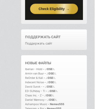
ПОДДЕРЖАТЬ САЙТ
Поддержать сайт
НОВЫЕ ФАЙЛЫ
Iberian - Hidd
-
.::DSE::.
Armin van Buur
-
.::DSE::.
ReOrder & Kali
-
.::DSE::.
Indecent Noise
-
.::DSE::.
David Surok -
-
.::DSE::.
ED-SUNday - Ti
-
.::DSE::.
Claas Inc. - Z
-
.::DSE::.
Daniel Wanrooy
-
.::DSE::.
Ashampoo Music
-
Nemec555
Telegram + Por
-
Nemec555