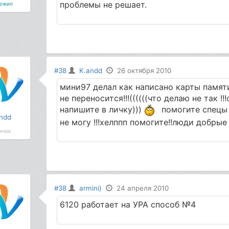
проблемы не решает.
ожил
#38
K.andd
26 октября 2010
мини97 делал как написано карты памяти
не переносится!!!((((((что делаю не так !!
напишите в личку)))
помогите спецы !
ndd
не могу !!!хелппп помогите!!люди добрые
ичок
#38
armini)
24 апреля 2010
6120 работает на УРА способ №4