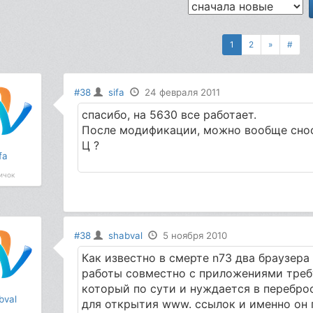
1
2
»
#
#38
sifa
24 февраля 2011
спасибо, на 5630 все работает.
После модификации, можно вообще сноси
Ц ?
fa
ичок
#38
shabval
5 ноября 2010
Как известно в смерте n73 два браузера
работы совместно с приложениями треб
который по сути и нуждается в переброс
bval
для открытия www. ссылок и именно он г