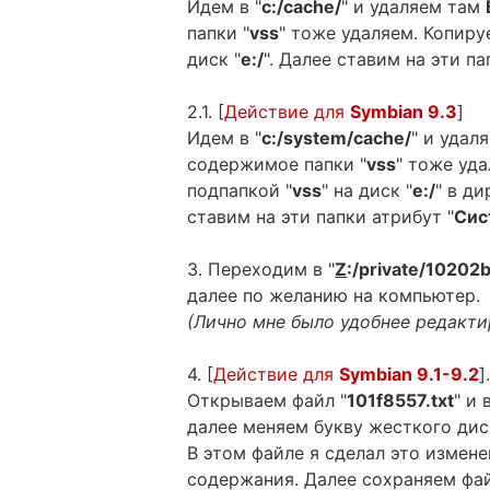
Идем в "
c:/cache/
" и удаляем там
папки "
vss
" тоже удаляем. Копиру
диск "
e:/
". Далее ставим на эти па
2.1. [
Действие для
Symbian 9.3
]
Идем в "
c:/system/cache/
" и удал
содержимое папки "
vss
" тоже уда
подпапкой "
vss
" на диск "
e:/
" в д
ставим на эти папки атрибут "
Сис
3. Переходим в "
Z
:/private/10202
далее по желанию на компьютер.
(Лично мне было удобнее редакт
4. [
Действие для
Symbian 9.1-9.2
]
Открываем файл "
101f8557.txt
" и
далее меняем букву жесткого диск
В этом файле я сделал это измене
содержания. Далее сохраняем фай