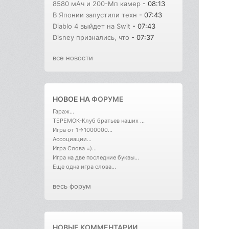
8580 мАч и 200-Мп камер
- 08:13
В Японии запустили техн
- 07:43
Diablo 4 выйдет на Swit
- 07:43
Disney признались, что
- 07:37
все новости
НОВОЕ НА
ФОРУМЕ
Гараж...
ТЕРЕМОК-Клуб братьев наших ...
Игра от 1->1000000...
Ассоциации...
Игра Слова =)...
Игра на две последние буквы...
Еще одна игра слова...
весь форум
НОВЫЕ КОММЕНТАРИИ