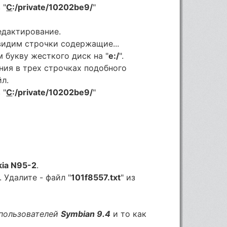
 "
C
:/private/10202be9/
"
Редактирование.
 видим строчки содержащие...
м букву жесткого диск на "
e:/
".
ния в трех строчках подобного
л.
 "
C
:/private/10202be9/
"
kia N95-2
.
 Удалите - файл "
101f8557.txt
" из
 пользователей
Symbian 9.4
и то как