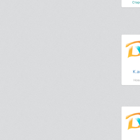
Стар
K.a
Нов