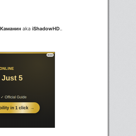
 Каманин
aka
iShadowHD
..