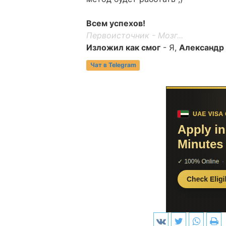
Всем успехов!
Первоисточник - Мозг...
Изложил как смог
- Я,
Александр
Чат в Telegram