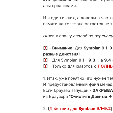
альтернативами.
И я один из них, а довольно част
памяти на телефоне остается не та
Ниже я опишу способ по переносу
[
!
]
-
Внимание!
Для
Symbian 9.1-9
разные действия!
[
!
]
- Для Symbian
9.1 - 9.3
. На
9.4
[
!
]
- Только для смартов с
ПОЛН
1. Итак, уже понятно что нужен т
И предустановленный файл менеджер
Если браузер запущен -
ЗАКРЫВ
из Браузера "
Очистить Данные ->
2. [
Действие для
Symbian 9.1-9.2
]