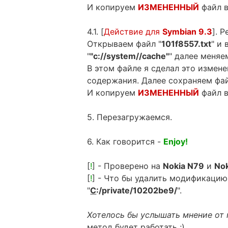
И копируем
ИЗМЕНЕННЫЙ
файл в
4.1. [
Действие для
Symbian 9.3
]. 
Открываем файл "
101f8557.txt
" и
"
"c://system//cache"
" далее меняе
В этом файле я сделал это измене
содержания. Далее сохраняем фай
И копируем
ИЗМЕНЕННЫЙ
файл в
5. Перезагружаемся.
6. Как говорится -
Enjoy!
[
!
] - Проверено на
Nokia N79
и
No
[
!
] - Что бы удалить модификацию.
"
C
:/private/10202be9/
".
Хотелось бы услышать мнение от
метод будет работать ;)