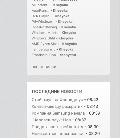
MITorrent...
-
Kheyoka
AutoRuns...
-
Kheyoka
BZR Player...
-
Kheyoka
PrivWindoze...
-
Kheyoka
DoesNotBelong.
-
Kheyoka
Windows Mainte
-
Kheyoka
Windows Utilit
-
Kheyoka
AMD Ryzen Mast
-
Kheyoka
Temperature Ic
-
Kheyoka
Frostborn: Coo
-
zhenyatut
все новинки
ПОСЛЕДНИЕ
НОВОСТИ
Стейкхаус во Флориде ус
- 08:43
Кейпоп-звезду раскритик
- 08:43
Компания Samsung начала
- 08:39
"Человек-паук: Нов
- 08:37
Представлен трейлер к д
- 08:30
Неизвестная неисправнос
- 08:20