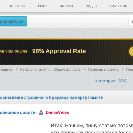
НОВОСТИ
ТРЕКЕР
ANDROID
ВИДЕО
ОБМЕННИК
рироваться
Главная
Каталог статей
Общие вопросы
Полезные советы
Пер
категории
|
RSS
осим кеш встроенного браузера на карту памяти
олезные советы
DimonVideo
Итак. Начнем, пишу статью потом
кто привыкли пользоваться Symbi