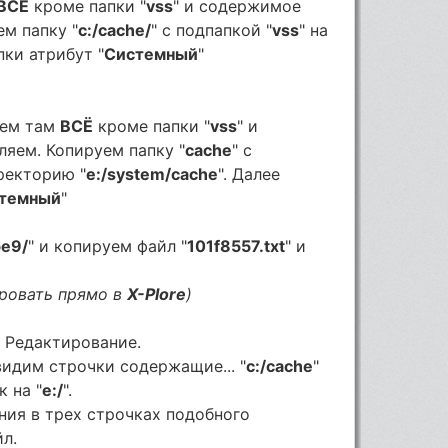
ВСЁ
кроме папки "
vss
" и содержимое
ем папку "
c:/cache/
" c подпапкой "
vss
" на
пки атрибут "
Системный
"
яем там
ВСЁ
кроме папки "
vss
" и
ляем. Копируем папку "
cache
" c
иректорию "
e:/system/cache
". Далее
темный
"
be9/
" и копируем файл "
101f8557.txt
" и
ировать прямо в
X-Plore
)
. Редактирование.
 видим строчки содержащие... "
c:/cache
"
 на "
e:/
".
ния в трех строчках подобного
л.