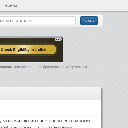
ФОРУМ
еносим кеш встроенного браузера на карту памяти
у что считаю что все равно есть многие
an-браузером, а не различными