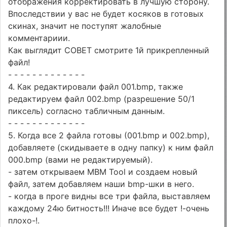
отображения корректировать в лучшую сторону.
Впоследствии у вас не будет косяков в готовых
скинах, значит не поступят жалобные
комментариии.
Как выглядит СОВЕТ смотрите 1й прикрепленный
файл!
- - - - - - - - - - - - -
4. Как редактировали файл 001.bmp, также
редактируем файл 002.bmp (разрешение 50/1
пиксель) согласно табличным данным.
- - - - - - - - - - - - -
5. Когда все 2 файла готовы (001.bmp и 002.bmp),
добавляете (скидываете в одну папку) к ним файл
000.bmp (вами не редактируемый).
- затем открываем MBM Tool и создаем новый
файл, затем добавляем наши bmp-шки в него.
- когда в проге видны все три файла, выставляем
каждому 24ю битность!!! Иначе все будет !-очень
плохо-!.