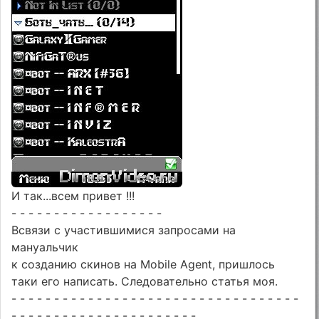
И так...всем привет !!!
- - - - - - - - - - - - - - - - - -
Всвязи с участившимися запросами на
мануальчик
к созданию скинов на Mobile Agent, пришлось
таки его написать. Следовательно статья моя.
- - - - - - - - - - - - - - - - - - - - - - - - - - - - - - - - - -
- - - - - - - - - - - - - - - - - - - - - -