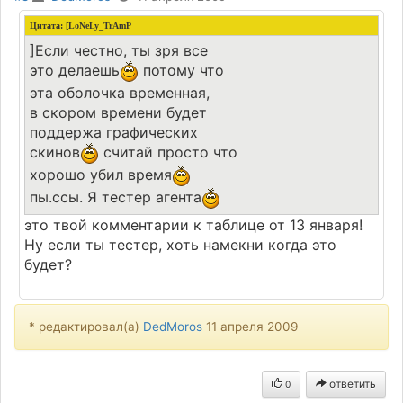
Цитата: [LoNeLy_TrAmP
]Если честно, ты зря все
это делаешь
потому что
эта оболочка временная,
в скором времени будет
поддержа графических
скинов
считай просто что
хорошо убил время
пы.ссы. Я тестер агента
это твой комментарии к таблице от 13 января!
Ну если ты тестер, хоть намекни когда это
будет?
* редактировал(а)
DedMoros
11 апреля 2009
ответить
0