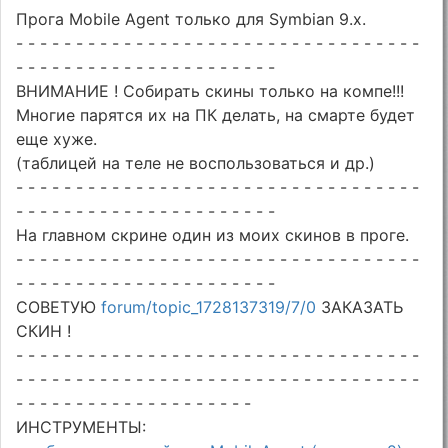
Прога Mobile Agent только для Symbian 9.x.
- - - - - - - - - - - - - - - - - - - - - - - - - - - - - - - - - -
- - - - - - - - - - - - - - - - - - - - - -
ВНИМАНИЕ ! Собирать скины только на компе!!!
Многие парятся их на ПК делать, на смарте будет
еще хуже.
(таблицей на теле не воспользоваться и др.)
- - - - - - - - - - - - - - - - - - - - - - - - - - - - - - - - - -
- - - - - - - - - - - - - - - - - - - - - -
На главном скрине один из моих скинов в проге.
- - - - - - - - - - - - - - - - - - - - - - - - - - - - - - - - - -
- - - - - - - - - - - - - - - - - - - - - -
СОВЕТУЮ
forum/topic_1728137319/7/0
ЗАКАЗАТЬ
СКИН !
- - - - - - - - - - - - - - - - - - - - - - - - - - - - - - - - - -
- - - - - - - - - - - - - - - - - - - - - - - - - - - - - - - - - -
- - - - - - - - - - - - - - - - - - - -
ИНСТРУМЕНТЫ: