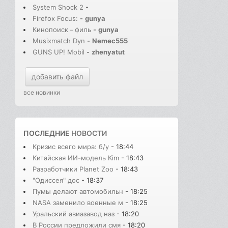
System Shock 2
-
Firefox Focus:
-
gunya
Кинопоиск－филь
-
gunya
Musixmatch Dyn
-
Nemec555
GUNS UP! Mobil
-
zhenyatut
добавить файл
все новинки
ПОСЛЕДНИЕ
НОВОСТИ
Кризис всего мира: б/у
- 18:44
Китайская ИИ-модель Kim
- 18:43
Разработчики Planet Zoo
- 18:43
"Одиссея" дос
- 18:37
Пумы делают автомобильн
- 18:25
NASA заменило военные м
- 18:25
Уральский авиазавод наз
- 18:20
В России предложили смя
- 18:20