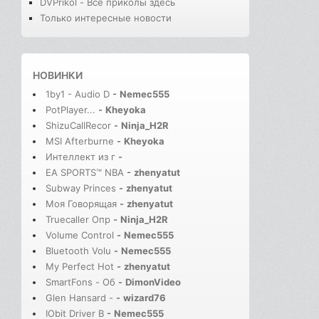
DVPrikol - Все приколы здесь
Только интересные новости
НОВИНКИ
1by1 - Audio D
-
Nemec555
PotPlayer...
-
Kheyoka
ShizuCallRecor
-
Ninja_H2R
MSI Afterburne
-
Kheyoka
Интеллект из г
-
EA SPORTS™ NBA
-
zhenyatut
Subway Princes
-
zhenyatut
Моя Говорящая
-
zhenyatut
Truecaller Опр
-
Ninja_H2R
Volume Control
-
Nemec555
Bluetooth Volu
-
Nemec555
My Perfect Hot
-
zhenyatut
SmartFons - Об
-
DimonVideo
Glen Hansard -
-
wizard76
IObit Driver B
-
Nemec555