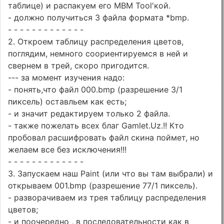
таблице) и распакуем его MBM Tool'кой.
- должно получиться 3 файла формата *bmp.
- - - - - - - - - - - - -
2. Откроем таблицу распределения цветов,
поглядим, немного соориентируемся в ней и
свернем в трей, скоро пригодится.
--- за момент изучения надо:
- понять,что файл 000.bmp (разрешение 3/1
пиксель) оставльем как есть;
- и значит редактируем только 2 файла.
- также пожелать всех благ Gamlet.Uz.!! Кто
пробовал расшифровать файл скина поймет, но
желаем все без исключения!!!
- - - - - - - - - - - - -
3. Запускаем наш Paint (или что вы там выбрали) и
открываем 001.bmp (разрешение 77/1 пиксель).
- разворачиваем из трея таблицу распределения
цветов;
- и поочередно , в последовательности как в