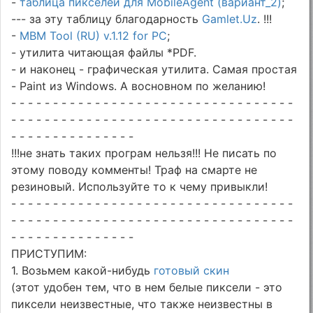
-
таблица пикселей для MobileAgent (вариант_2)
;
--- за эту таблицу благодарность
Gamlet.Uz
. !!!
-
MBM Tool (RU) v.1.12 for PC
;
- утилита читающая файлы *PDF.
- и наконец - графическая утилита. Самая простая
- Paint из Windows. А восновном по желанию!
- - - - - - - - - - - - - - - - - - - - - - - - - - - - - - - - - -
- - - - - - - - - - - - - - - - - - - - - - - - - - - - - - - - - -
- - - - - - - - - - - - - - -
!!!не знать таких програм нельзя!!! Не писать по
этому поводу комменты! Траф на смарте не
резиновый. Используйте то к чему привыкли!
- - - - - - - - - - - - - - - - - - - - - - - - - - - - - - - - - -
- - - - - - - - - - - - - - - - - - - - - - - - - - - - - - - - - -
- - - - - - - - - - - - - - -
ПРИСТУПИМ:
1. Возьмем какой-нибудь
готовый скин
(этот удобен тем, что в нем белые пиксели - это
пиксели неизвестные, что также неизвестны в