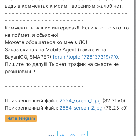
ведь в комментах к моим творениям жалоб нет.
- - - - - - - - - - - - - - - - - - - - - - - - - - - - - - - - - -
- - - - - - - - - - - - - - - - - - - - - -
Комменты в ваших интересах!!! Если кто-то что-то
не поймет, я обьясню!
Можете обращаться ко мне в ЛС!
Заказ скинов на Mobile Agent (также и на
BayanICQ, SMAPER)
forum/topic_1728137319/7/0
.
Пишите по делу!!! Тырнет трафик на смарте не
резиновый!!!
- - - - - - - - - - - - - - - - - - - - - - - - - - - - - - - - - -
- - - - - - - - - - - - - - - - - - - - - -
Прикрепленный файл:
2554_screen_1.jpg
(32.31 кб)
Прикрепленный файл:
2554_screen_2.jpg
(78.23 кб)
Чат в Telegram