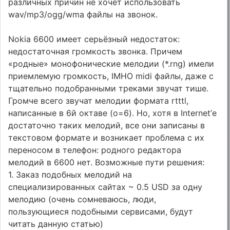
различных причин не хочет использовать
wav/mp3/ogg/wma файлы на звонок.
Nokia 6600 имеет серьёзный недостаток:
недостаточная громкость звонка. Причем
«родные» монофонические мелодии (*.rng) имели
приемлемую громкость, IMHO midi файлы, даже с
тщательно подобранными треками звучат тише.
Громче всего звучат мелодии формата rtttl,
написанные в 6й октаве (o=6). Но, хотя в Internet’е
достаточно таких мелодий, все они записаны в
текстовом формате и возникает проблема с их
переносом в телефон: родного редактора
мелодий в 6600 нет. Возможные пути решения:
1. Заказ подобных мелодий на
специализированных сайтах ~ 0.5 USD за одну
мелодию (очень сомневаюсь, люди,
пользующиеся подобными сервисами, будут
читать данную статью)