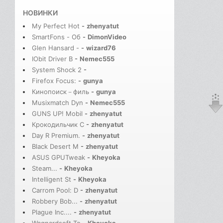
НОВИНКИ
My Perfect Hot
-
zhenyatut
SmartFons - Об
-
DimonVideo
Glen Hansard -
-
wizard76
IObit Driver B
-
Nemec555
System Shock 2
-
Firefox Focus:
-
gunya
Кинопоиск－филь
-
gunya
Musixmatch Dyn
-
Nemec555
GUNS UP! Mobil
-
zhenyatut
Крокодильчик С
-
zhenyatut
Day R Premium.
-
zhenyatut
Black Desert M
-
zhenyatut
ASUS GPUTweak
-
Kheyoka
Steam...
-
Kheyoka
Intelligent St
-
Kheyoka
Carrom Pool: D
-
zhenyatut
Robbery Bob...
-
zhenyatut
Plague Inc....
-
zhenyatut
Wagnardsoft To
-
Kheyoka