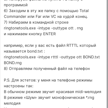
программой
6) Заходим в эту же папку с помощью Total
Commander или Far или VC на худой конец.
7) Набираем в командной строке
ringtonetools.exe -intype -outtype ott . rng
и нажимаем кнопку ENTER
например, если у вас есть файл RTTTL который
называется bond.txt :
ringtonetools.exe -intype rtttl -outtype ott BOND.txt
BOND.rng
8) Отправляем полученный файл на телефон
P.S. Для эстетов: у меня на телефоне режимы
настроены так:
В обычном режиме звучит красивая midi-мелодия
В режиме «Шум» звучит монофоническая *.rng
мелодия