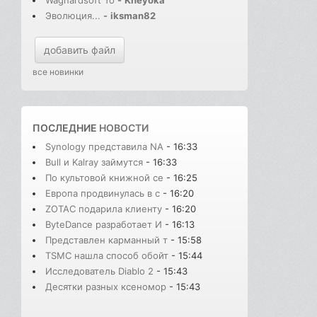
Эволюция...
-
iksman82
добавить файл
все новинки
ПОСЛЕДНИЕ
НОВОСТИ
Synology представила NA
- 16:33
Bull и Kalray займутся
- 16:33
По культовой книжной се
- 16:25
Европа продвинулась в с
- 16:20
ZOTAC подарила клиенту
- 16:20
ByteDance разработает И
- 16:13
Представлен карманный т
- 15:58
TSMC нашла способ обойт
- 15:44
Исследователь Diablo 2
- 15:43
Десятки разных ксеномор
- 15:43