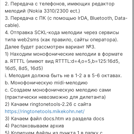
2. Передача с телефонов, имеющих редактор
мелодий (Nokia 3310/2300 ect.)
3. Передача с ПК (с помощью IrDA, Bluetooth, Data-
cable).
4. Отправка SCKL-кода мелодии через сервисы
типа web2sms (как правило, сайты оператора).
Далее будет рассмотрен вариант №3.
1) Находим монофонические мелодии в формате
a. RTTTL (имеют вид RTTTL:d=4,o=5,b=125:16d5,
16d5, 8d5, 16d5)
i. Мелодия должна быть не в 1-2 а в 5-6 октавах.
b. Монофоническую midi-мелодию
c. Создаем монофоническую мелодию сами
(практически невозможно для дилетанта)
2) Качаем ringtonetools-2.26 с сайта
https://ringtonetools.mikekohn.net/
3) Качаем файл docs.htm из раздела docs
4) Распаковываем архив
5) Копируем файлы из пункта 1 в папку с