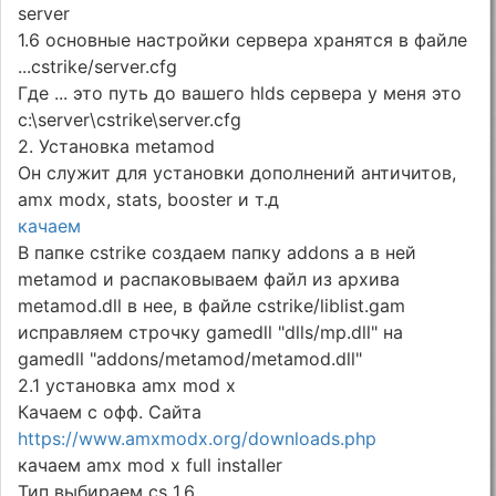
server
1.6 основные настройки сервера хранятся в файле
...cstrike/server.cfg
Где ... это путь до вашего hlds сервера у меня это
c:\server\cstrike\server.cfg
2. Установка metamod
Он служит для установки дополнений античитов,
amx modx, stats, booster и т.д
качаем
В папке cstrike создаем папку addons а в ней
metamod и распаковываем файл из архива
metamod.dll в нее, в файле cstrike/liblist.gam
исправляем строчку gamedll "dlls/mp.dll" на
gamedll "addons/metamod/metamod.dll"
2.1 установка amx mod x
Качаем с офф. Сайта
https://www.amxmodx.org/downloads.php
качаем amx mod x full installer
Тип выбираем cs 1.6