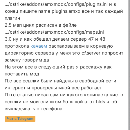
.../cstrike/addons/amxmodx/configs/plugins.ini и в
конец пишите name plugins.amxx все и так каждый
плагин
2.5 мап цикл расписан в файле
.../cstrike/addons/amxmodx/configs/maps.ini
3.0 ну и как обещал делаем сервер 47 и 48
протокола
качаем
распаковываем в корневую
директорию сервера у меня это c:\server попросит
замену говорим да
На этом все в следующий раз я расскажу как
поставить мод
П.с все ссылки были найдены в свободной сети
интернет и проверены мной все работает
П.п.с статью писал сам ни какого копипаста чисто
ссылки не мои слишком большой этот hlds чтоб
выкладывать с телефона
Чат в Telegram