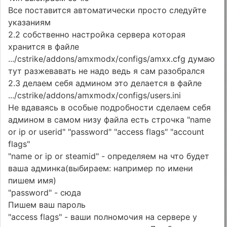
Все поставится автоматически просто следуйте
указаниям
2.2 собственно настройка сервера которая
хранится в файле
.../cstrike/addons/amxmodx/configs/amxx.cfg думаю
тут разжевавать не надо ведь я сам разобрался
2.3 делаем себя админом это делается в файле
.../cstrike/addons/amxmodx/configs/users.ini
Не вдаваясь в особые подробности сделаем себя
админом в самом низу файла есть строчка "name
or ip or userid" "password" "access flags" "account
flags"
"name or ip or steamid" - определяем на что будет
ваша админка(выбираем: например по имени
пишем имя)
"password" - сюда
Пишем ваш пароль
"access flags" - ваши полномочия на сервере у