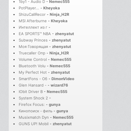
1by1 - Audio D
-
Nemec555
PotPlayer...
-
Kheyoka
ShizuCallRecor
-
Ninja_H2R
MSI Afterburne
-
Kheyoka
Интеллект из г
-
EA SPORTS™ NBA
-
zhenyatut
Subway Princes
-
zhenyatut
Моя Говорящая
-
zhenyatut
Truecaller Опр
-
Ninja_H2R
Volume Control
-
Nemec555
Bluetooth Volu
-
Nemec555
My Perfect Hot
-
zhenyatut
SmartFons - Об
-
DimonVideo
Glen Hansard -
-
wizard76
IObit Driver B
-
Nemec555
System Shock 2
-
Firefox Focus:
-
gunya
Кинопоиск－филь
-
gunya
Musixmatch Dyn
-
Nemec555
GUNS UP! Mobil
-
zhenyatut