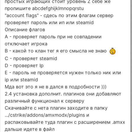
простых играющих стоит уровень Z себе же
пропишите abcdefghijklmnopqrstu
"account flags" - сдесь по этим флагам сервер
проверяет пароль или ип или steamid
Описание флагов
A - проверяет пароль при не совпадении
отключает игрока
В - какой то клан тег я его смысла не знаю
C - проверяет steamid
D - проверяет Ip
E - пароль не проверяется нужен только ник или
ip или steamid
Мда вот это я не в дался в подробности )))
2.4 установка дополнит. плагинов они добавляют
различный функционал к серверу
Скачивайте с нета плагин заходите в папку
.../cstrike/addons/amxmodx/plugins и
распаковывайте туда плагин с расширением .amxx
дальше идете в файл