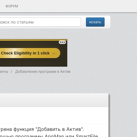
ФОРУМ
веты
Добавление программ в Актив
рена функция "Добавить в Актив".
мощью программы AppMan или SmartFile