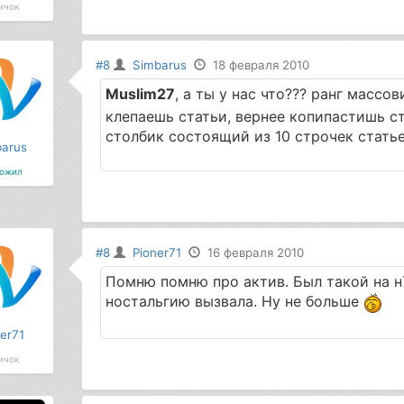
ичок
#8
Simbarus
18 февраля 2010
Muslim27
, а ты у нас что??? ранг массов
клепаешь статьи, вернее копипастишь ст
столбик состоящий из 10 строчек стать
arus
ожил
#8
Pioner71
16 февраля 2010
Помню помню про актив. Был такой на н7
ностальгию вызвала. Ну не больше
er71
ичок