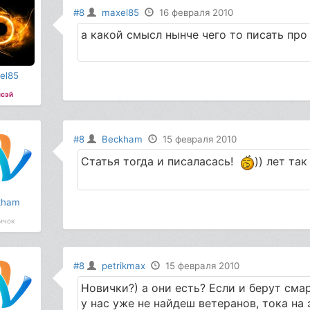
#8
maxel85
16 февраля 2010
а какой смысл нынче чего то писать про
el85
сэй
#8
Beckham
15 февраля 2010
Статья тогда и писаласась!
)) лет так 
kham
ичок
#8
petrikmax
15 февраля 2010
Новички?) а они есть? Если и берут смар
у нас уже не найдеш ветеранов, тока на 