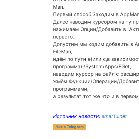
Man.
Первый способ.Заходим в AppMan
Далее наводим курсором на ту пр
нажимаем Опции/Добавить в "Акти
первого.
Допустим мы ходим добавить в А
FileMan,
идём по пути e(или c,в зависимос
программа):/System/Apps/FGet,
наводим курсор на файл с расшире
жмём Функции/Операции/Добавить
программами,
а результат тот же что и в первом
Источник новости:
smartu.net
Чат в Telegram