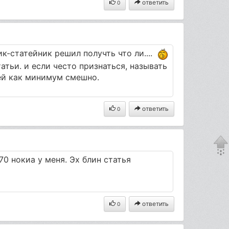
ответить
0
ик-статейник решил получть что ли....
атьи. и если често признаться, называть
ей как минимум смешно.
ответить
0
0 нокиа у меня. Эх блин статья
ответить
0