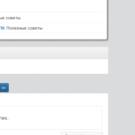
ые советы
 ПК
Полезные советы
гих.