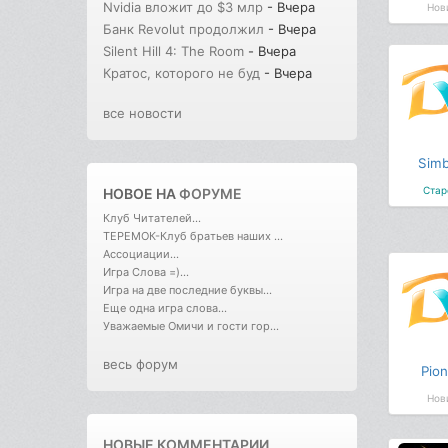
Nvidia вложит до $3 млр
- Вчера
Нов
Банк Revolut продолжил
- Вчера
Silent Hill 4: The Room
- Вчера
Кратос, которого не буд
- Вчера
все новости
Simb
Стар
НОВОЕ НА
ФОРУМЕ
Клуб Читателей...
ТЕРЕМОК-Клуб братьев наших ...
Ассоциации...
Игра Слова =)...
Игра на две последние буквы...
Еще одна игра слова...
Уважаемые Омичи и гости гор...
весь форум
Pion
Нов
НОВЫЕ КОММЕНТАРИИ