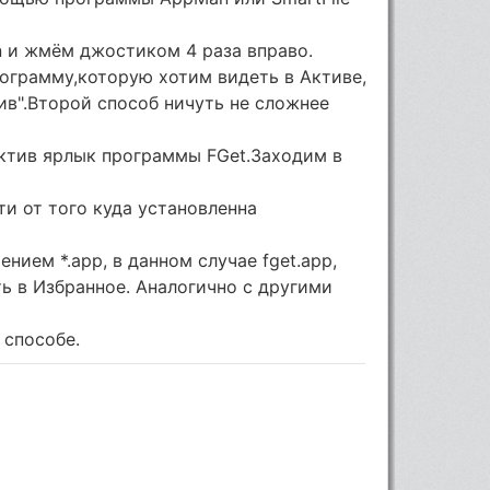
 и жмём джостиком 4 раза вправо.
ограмму,которую хотим видеть в Активе,
в".Второй способ ничуть не сложнее
ктив ярлык программы FGet.Заходим в
ти от того куда установленна
нием *.app, в данном случае fget.app,
 в Избранное. Аналогично с другими
 способе.