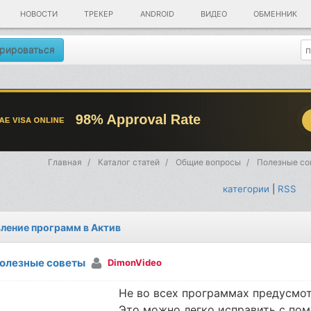
НОВОСТИ
ТРЕКЕР
ANDROID
ВИДЕО
ОБМЕННИК
рироваться
Главная
Каталог статей
Общие вопросы
Полезные со
категории
|
RSS
ление программ в Актив
олезные советы
DimonVideo
Не во всех программах предусмот
Это можно легко исправить с по