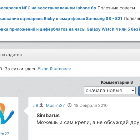
 воскресил NFC на восстановленном iphone 6s
Полезные советы
ьзование сценариев Bixby в смартфонах Samsung S8 - S21
Полезн
вка приложений и циферблатов на часы Galaxy Watch 4 или 5 без
 находятся
0. За сутки здесь
было
0
человек
Комментарии 8
#8
Muslim27
18 февраля 2010
Simbarus
Можешь и сам крепи, а не обсуждай дру
im27