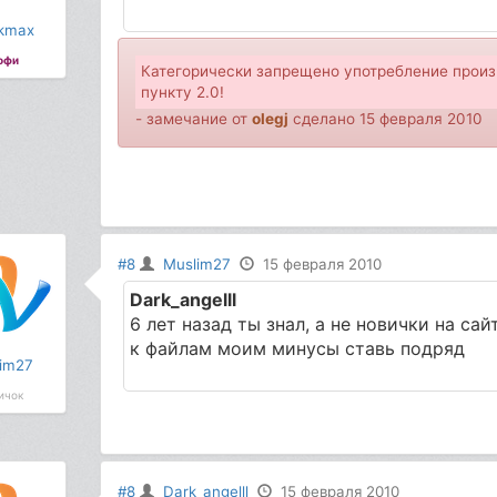
ikmax
офи
Категорически запрещено употрeбление произ
пункту 2.0!
- замечание от
olegj
сделано 15 февраля 2010
#8
Muslim27
15 февраля 2010
Dark_angelll
6 лет назад ты знал, а не новички на сай
к файлам моим минусы ставь подряд
im27
ичок
#8
Dark_angelll
15 февраля 2010