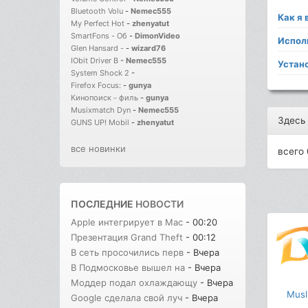
Bluetooth Volu
-
Nemec555
Как я
My Perfect Hot
-
zhenyatut
SmartFons - Об
-
DimonVideo
Испол
Glen Hansard -
-
wizard76
IObit Driver B
-
Nemec555
Устано
System Shock 2
-
Firefox Focus:
-
gunya
Кинопоиск－филь
-
gunya
Musixmatch Dyn
-
Nemec555
Здесь
GUNS UP! Mobil
-
zhenyatut
все новинки
всего 
ПОСЛЕДНИЕ
НОВОСТИ
Apple интегрирует в Mac
- 00:20
Презентация Grand Theft
- 00:12
В сеть просочились перв
- Вчера
В Подмосковье вышел на
- Вчера
Моддер подал охлаждающу
- Вчера
Musl
Google сделала свой луч
- Вчера