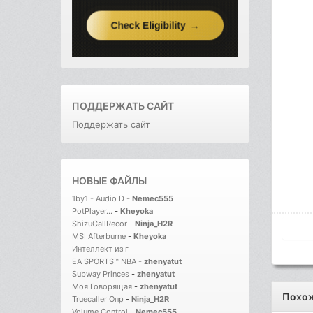
ПОДДЕРЖАТЬ САЙТ
Поддержать сайт
НОВЫЕ ФАЙЛЫ
1by1 - Audio D
-
Nemec555
PotPlayer...
-
Kheyoka
ShizuCallRecor
-
Ninja_H2R
MSI Afterburne
-
Kheyoka
Интеллект из г
-
EA SPORTS™ NBA
-
zhenyatut
Subway Princes
-
zhenyatut
Моя Говорящая
-
zhenyatut
Похо
Truecaller Опр
-
Ninja_H2R
Volume Control
-
Nemec555