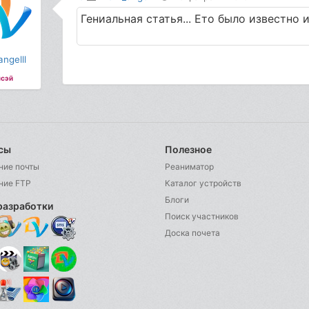
Гениальная статья... Ето было известно и
ngelll
сэй
сы
Полезное
ние почты
Реаниматор
ние FTP
Каталог устройств
Блоги
разработки
Поиск участников
Доска почета