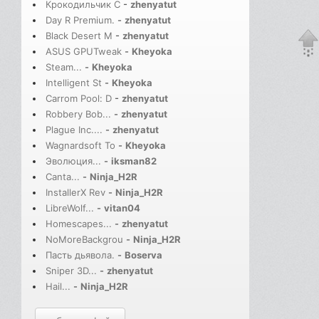
Крокодильчик С
-
zhenyatut
Day R Premium.
-
zhenyatut
Black Desert M
-
zhenyatut
ASUS GPUTweak
-
Kheyoka
Steam...
-
Kheyoka
Intelligent St
-
Kheyoka
Carrom Pool: D
-
zhenyatut
Robbery Bob...
-
zhenyatut
Plague Inc....
-
zhenyatut
Wagnardsoft To
-
Kheyoka
Эволюция...
-
iksman82
Canta...
-
Ninja_H2R
InstallerX Rev
-
Ninja_H2R
LibreWolf...
-
vitan04
Homescapes...
-
zhenyatut
NoMoreBackgrou
-
Ninja_H2R
Пасть дьявола.
-
Boserva
Sniper 3D...
-
zhenyatut
Hail...
-
Ninja_H2R