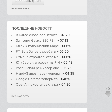
добавить файл
все новинки
ПОСЛЕДНИЕ
НОВОСТИ
В Китае снова попытаютс
- 07:20
Samsung Galaxy S26 FE п
- 07:13
Ключ к колонизации Марс
- 06:25
FT: ByteDance разрабаты
- 06:20
Отмена строительства мо
- 06:20
Ютубер снял эффектный И
- 05:43
Российский режиссер оце
- 05:25
HandyGames переименовал
- 04:35
Google Chrome теперь тр
- 04:25
OpenAI приостановила ра
- 04:20
все новости