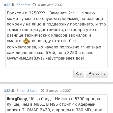
#32
ZZoomM
4 августа 2007
Ериксон и 3250???. . Заменить?гг. . Не знаю
может у меня со слухом проблемы, но разница
помоему на лицо в поддержку последнего, и это
только одно из достоинств, не говоря уже о
разнице технических классов звонилок и
смартов
/по поводу статьи. .без
комментариев, но начало положено гг не знаю
сам лично не юзал 57ой, но в 3250 в плане
мультимедиа(музыка)устраивает все!
ответить
0
#32
Smell_U_Later
3 августа 2007
IborgDasy
, Чё за бред... Нифига в 5700 проц не
лучше, чем в N95... В N95 стоит 4х ядерный
чипсет TI OMAP 2420, с процем в 330 МГц, доп.