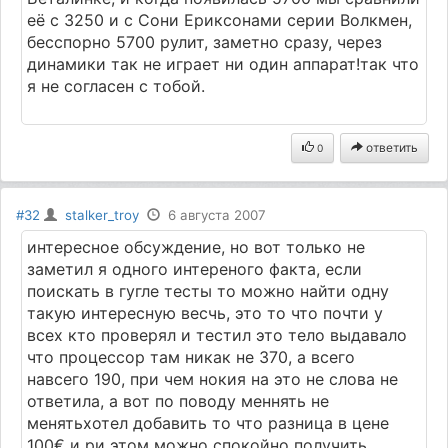
её с 3250 и с Сони Ериксонами серии Волкмен,
бесспорно 5700 рулит, заметно сразу, через
динамики так не играет ни один аппарат!так что
я не согласен с тобой.
ответить
0
#32
stalker_troy
6 августа 2007
интересное обсуждение, но вот только не
заметил я одного интереного факта, если
поискать в гугле тесты то можно найти одну
такую интересную весчь, это то что почти у
всех кто проверял и тестил это тело выдавало
что процессор там никак не 370, а всего
навсего 190, при чем нокия на это не слова не
ответила, а вот по поводу меннять не
менятьхотел добавить то что разница в цене
100€ и ри этом можно спокойно получить