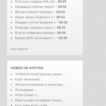
В России создали ИИ‑соб
- 09:45
Продавцы в Китае перест
- 09:45
Blizzard уберёт мировых
- 09:43
Игрок Space Engineers 2
- 09:43
Моддер пустил водяное о
- 09:43
В Канаде началось рассл
- 09:43
В сети появились изобра
- 09:39
Бренд iQOO анонсирует с
- 09:39
все новости
НОВОЕ НА
ФОРУМЕ
ТЕРЕМОК-Клуб братьев наших ...
Клуб Читателей...
Обход блокировок и монитори...
Ассоциации...
Игра Слова =)...
Игра на две последние буквы...
Еще одна игра слова...