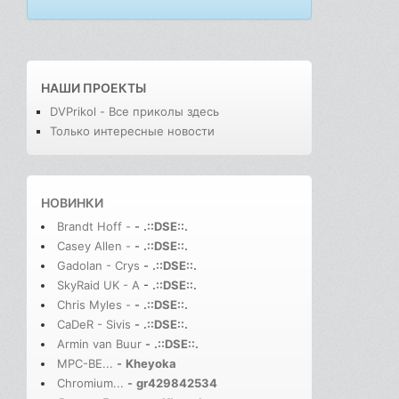
НАШИ ПРОЕКТЫ
DVPrikol - Все приколы здесь
Только интересные новости
НОВИНКИ
Brandt Hoff -
-
.::DSE::.
Casey Allen -
-
.::DSE::.
Gadolan - Crys
-
.::DSE::.
SkyRaid UK - A
-
.::DSE::.
Chris Myles -
-
.::DSE::.
CaDeR - Sivis
-
.::DSE::.
Armin van Buur
-
.::DSE::.
MPC-BE...
-
Kheyoka
Chromium...
-
gr429842534