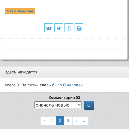
Чат в Telegram
Здесь находятся
всего 0. За сутки здесь
было
0
человек
Комментарии 52
«
1
2
3
»
#