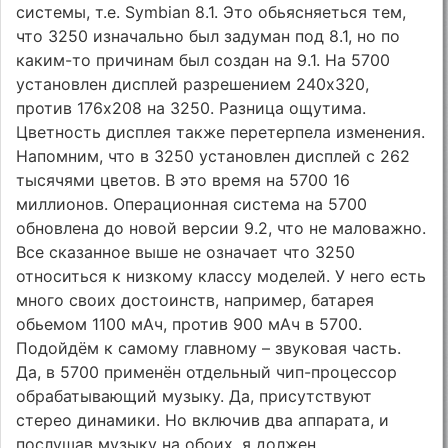
системы, т.е. Symbian 8.1. Это обьясняеться тем,
что 3250 изначально был задуман под 8.1, но по
каким-то причинам был создан на 9.1. На 5700
установлен дисплей разрешением 240x320,
против 176x208 на 3250. Разница ощутима.
Цветность дисплея также перетерпела изменения.
Напомним, что в 3250 установлен дисплей с 262
тысячями цветов. В это время на 5700 16
миллионов. Операционная система на 5700
обновлена до новой версии 9.2, что не маловажно.
Все сказанное выше не означает что 3250
относиться к низкому классу моделей. У него есть
много своих достоинств, например, батарея
обьемом 1100 мАч, против 900 мАч в 5700.
Подойдём к самому главному – звуковая часть.
Да, в 5700 применён отдельный чип-процессор
обрабатывающий музыку. Да, присутствуют
стерео динамики. Но включив два аппарата, и
послушав музыку на обоих, я должен