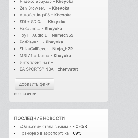
Яндекс Браузер
-
Kheyoka
Zen Browser...
-
Kheyoka
AutoSettingsPS
-
Kheyoka
SDI + SDIO...
-
Kheyoka
FxSound...
-
Kheyoka
1by1 - Audio D
-
Nemec555
PotPlayer...
-
Kheyoka
ShizuCallRecor
-
Ninja_H2R
MSI Afterburne
-
Kheyoka
Интеллект из г
-
EA SPORTS™ NBA
-
zhenyatut
добавить файл
все новинки
ПОСЛЕДНИЕ
НОВОСТИ
«Одиссея» стала самым к
- 09:58
Трансфер в аэропорт: ка
- 09:51