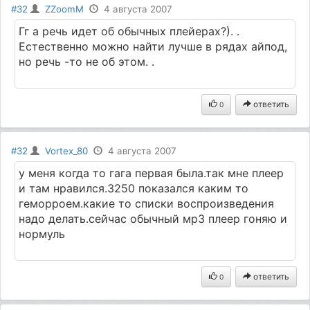
#32
ZZoomM
4 августа 2007
Гг а речь идет об обычных плейерах?). .
Естественно можно найти лучше в рядах айпод,
но речь -то не об этом. .
ответить
0
#32
Vortex_80
4 августа 2007
у меня когда то гага первая была.так мне плеер
и там нравился.3250 показался каким то
геморроем.какие то списки воспроизведения
надо делать.сейчас обычный мр3 плеер гоняю и
нормуль
ответить
0