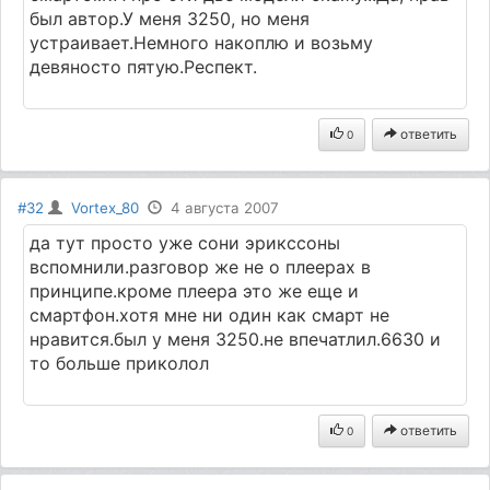
был автор.У меня 3250, но меня
устраивает.Немного накоплю и возьму
девяносто пятую.Респект.
ответить
0
#32
Vortex_80
4 августа 2007
да тут просто уже сони эрикссоны
вспомнили.разговор же не о плеерах в
принципе.кроме плеера это же еще и
смартфон.хотя мне ни один как смарт не
нравится.был у меня 3250.не впечатлил.6630 и
то больше приколол
ответить
0