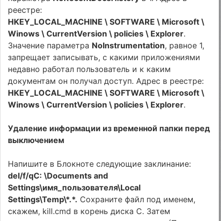
реестре:
HKEY_LOCAL_MACHINE \ SOFTWARE \ Microsoft \
Winows \ CurrentVersion \ policies \ Explorer
.
Значение параметра
NoInstrumentation
, равное 1,
запрещает записывать, с какими приложениями
недавно работал пользователь и к каким
документам он получал доступ. Адрес в реестре:
HKEY_LOCAL_MACHINE \ SOFTWARE \ Microsoft \
Winows \ CurrentVersion \ policies \ Explorer
.
Удаление информации из временной папки перед
выключением
Напишите в Блокноте следующие заклинание:
del/f/qC: \Documents and
Settings\имя_пользователя\Local
Settings\Temp\*.*.
Сохраните файл под именем,
скажем, kill.cmd в корень диска C. Затем