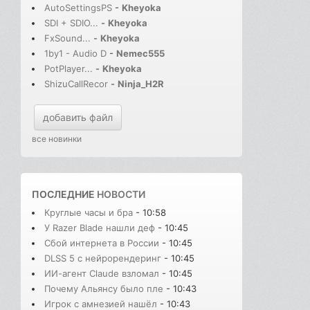
AutoSettingsPS
-
Kheyoka
SDI + SDIO...
-
Kheyoka
FxSound...
-
Kheyoka
1by1 - Audio D
-
Nemec555
PotPlayer...
-
Kheyoka
ShizuCallRecor
-
Ninja_H2R
добавить файл
все новинки
ПОСЛЕДНИЕ
НОВОСТИ
Круглые часы и бра
- 10:58
У Razer Blade нашли деф
- 10:45
Сбой интернета в России
- 10:45
DLSS 5 с нейрорендеринг
- 10:45
ИИ-агент Claude взломал
- 10:45
Почему Альянсу было пле
- 10:43
Игрок с амнезией нашёл
- 10:43