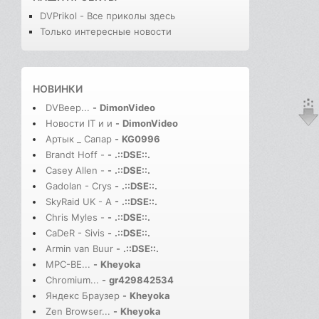
DVPrikol - Все приколы здесь
Только интересные новости
НОВИНКИ
DVBeep...
-
DimonVideo
Новости IT и и
-
DimonVideo
Артык _ Сапар
-
KG0996
Brandt Hoff -
-
.::DSE::.
Casey Allen -
-
.::DSE::.
Gadolan - Crys
-
.::DSE::.
SkyRaid UK - A
-
.::DSE::.
Chris Myles -
-
.::DSE::.
CaDeR - Sivis
-
.::DSE::.
Armin van Buur
-
.::DSE::.
MPC-BE...
-
Kheyoka
Chromium...
-
gr429842534
Яндекс Браузер
-
Kheyoka
Zen Browser...
-
Kheyoka