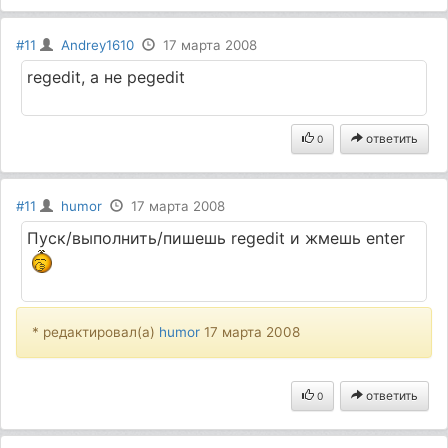
#11
Andrey1610
17 марта 2008
regedit, а не pegedit
ответить
0
#11
humor
17 марта 2008
Пуск/выполнить/пишешь regedit и жмешь enter
* редактировал(а)
humor
17 марта 2008
ответить
0