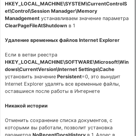
HKEY_LOCAL_MACHINE\SYSTEM\CurrentControlS
et\Control\Session Manadger\Memory
Manadgement
устанавливаем значение параметра
ClearPageFileAtShutdown
в 1
Удаление временных файлов Internet Explorer
Если в ветви реестра
HKEY_LOCAL_MACHINE\SOFTWARE\Microsoft\Win
dows\CurrentVersion\Internet Settings\Cache
установить значение
Persistent
=0, это вынудит
Internet Explorer удалять все временные файлы,
оставшиеся после работы в Интернете
Никакой истории
Отменить сохранение списка документов, с
которыми вы работали, позволит установка
параметра
NoRecentDocsHistory
в 1. Адрес в