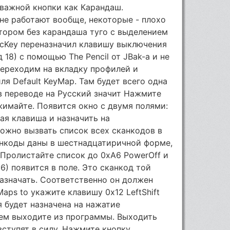
 важной кнопки как Карандаш.
не работают вообще, некоторые - плохо
отором без карандаша туго с выделением
icKey переназначил клавишу выключения
 18) с помощью The Pencil от JBak-а и не
Переходим на вкладку профилей и
я Default KeyMap. Там будет всего одна
то в переводе на Русский значит Нажмите
имайте. Появится окно с двумя полями:
ная клавиша и назначить на
можно вызвать список всех сканкодов в
анкоды даны в шестнадцатиричной форме,
 Пролистайте список до 0xA6 PowerOff и
6) появится в поле. Это сканкод той
азначать. Соответственно он должен
 Maps to укажите клавишу 0x12 LeftShift
я будет назначена на нажатие
тем выходите из программы. Выходить
вступят в силу. Нажмите кнопку