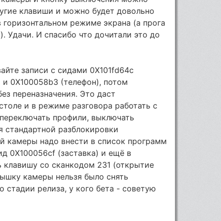
ругие клавиши и можно будет довольно
 горизонтальном режиме экрана (а прога
. Удачи. И спасибо что дочитали это до
авайте записи с сидами 0X101fd64c
) и 0X100058b3 (телефон), потом
без переназначения. Это даст
столе и в режиме разговора работать с
(переключать профили, выключать
я стандартной разблокировки
й камеры надо внести в список программ
д 0X100056cf (заставка) и ещё в
ь клавишу со сканкодом 231 (открытие
ышку камеры нельзя было снять
о стадии релиза, у кого бета - советую