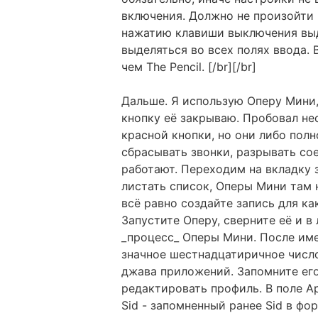
включения. Должно не произойти н
нажатию клавиши выключения выд
выделяться во всех полях ввода.
чем The Pencil. [/br][/br]
Дальше. Я использую Оперу Мини,
кнопку её закрываю. Пробовал не
красной кнопки, но они либо полн
сбрасывать звонки, разрывать сое
работают. Переходим на вкладку 
листать список, Оперы Мини там 
всё равно создайте запись для ка
Запустите Оперу, сверните её и 
_процесс_ Оперы Мини. После име
значное шестнадцатиричное число
джава приложений. Запомните его
редактировать профиль. В поле A
Sid - запомненный ранее Sid в фо