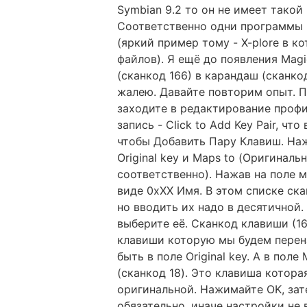
Symbian 9.2 то он не имеет такой
Соответственно одни программы 
(яркий пример тому - X-plore в к
файлов). Я ещё до появления Mag
(сканкод 166) в карандаш (сканкод
жалею. Давайте повторим опыт. 
заходите в редактирование профил
запись - Click to Add Key Pair, ч
чтобы Добавить Пару Клавиш. Наж
Original key и Maps to (Оригиналь
соответственно). Нажав на поле 
виде 0xXX Имя. В этом списке ск
но вводить их надо в десятичной.
выберите её. Сканкод клавиши (16
клавиши которую мы будем перен
быть в поле Original key. А в поле
(сканкод 18). Это клавиша котора
оригинальной. Нажимайте OK, за
обязательно, иначе настройки не 