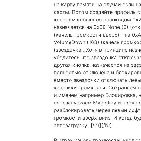
на карту памяти на случай если н
карты. Потом создайте профиль с
котором кнопка со сканкодом 0x2
назначается на 0x00 None (0) (от
(качель громкости вверх) - на 0xA
VolumeDown (163) (качель громко
(звездочка). Хотя в принципе наз
убедитесь что звездочка отключа
другая кнопка назначается на зве
полностью отключена и блокиров
вместо звездочки отключать левы
качельки громкости. Сохраняем п
и именем например Блокировка, 
перезапускаем MagicKey и провер
разблокировать через левый софт
громкости вверх-вниз. И когда б
автозагрузку...[/br][/br]
В играх качель громкости, кнопк