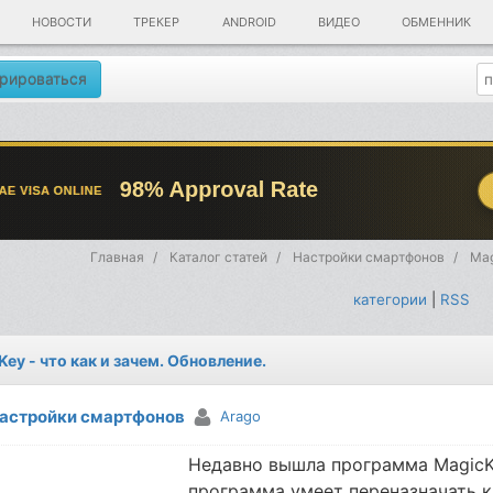
НОВОСТИ
ТРЕКЕР
ANDROID
ВИДЕО
ОБМЕННИК
рироваться
Главная
Каталог статей
Настройки смартфонов
Mag
категории
|
RSS
Key - что как и зачем. Обновление.
астройки смартфонов
Arago
Недавно вышла программа MagicKe
программа умеет переназначать к