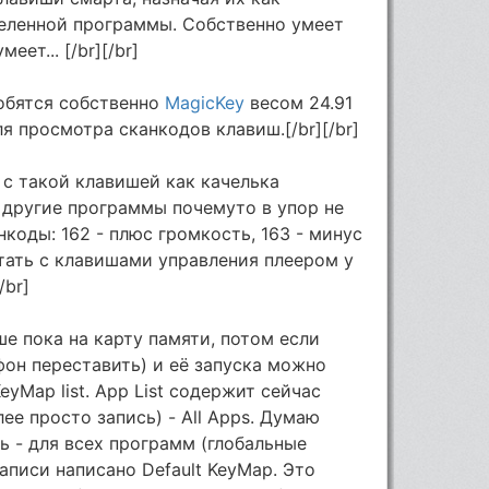
деленной программы. Собственно умеет
еет... [/br][/br]
обятся собственно
MagicKey
весом 24.91
я просмотра сканкодов клавиш.[/br][/br]
 с такой клавишей как качелька
 другие программы почемуто в упор не
коды: 162 - плюс громкость, 163 - минус
тать с клавишами управления плеером у
/br]
е пока на карту памяти, потом если
фон переставить) и её запуска можно
KeyMap list. App List содержит сейчас
ее просто запись) - All Apps. Думаю
сь - для всех программ (глобальные
аписи написано Default KeyMap. Это