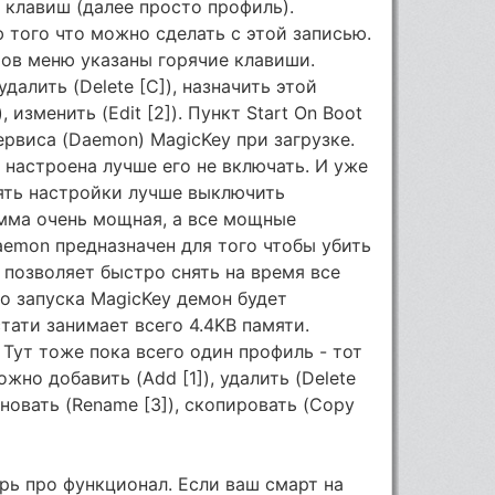
 клавиш (далее просто профиль).
 того что можно сделать с этой записью.
тов меню указаны горячие клавиши.
удалить (Delete [C]), назначить этой
 изменить (Edit [2]). Пункт Start On Boot
ервиса (Daemon) MagicKey при загрузке.
 настроена лучше его не включать. И уже
ять настройки лучше выключить
амма очень мощная, а все мощные
aemon предназначен для того чтобы убить
 позволяет быстро снять на время все
го запуска MagicKey демон будет
тати занимает всего 4.4KB памяти.
. Тут тоже пока всего один профиль - тот
жно добавить (Add [1]), удалить (Delete
меновать (Rename [3]), скопировать (Copy
рь про функционал. Если ваш смарт на