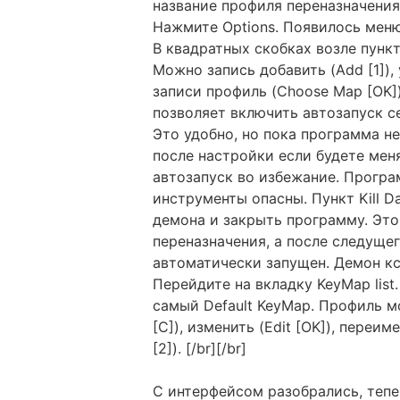
название профиля переназначения
Нажмите Options. Появилось меню
В квадратных скобках возле пунк
Можно запись добавить (Add [1]), 
записи профиль (Choose Map [OK]),
позволяет включить автозапуск с
Это удобно, но пока программа не
после настройки если будете мен
автозапуск во избежание. Прогр
инструменты опасны. Пункт Kill D
демона и закрыть программу. Это
переназначения, а после следуще
автоматически запущен. Демон кс
Перейдите на вкладку KeyMap list
самый Default KeyMap. Профиль мо
[C]), изменить (Edit [OK]), переи
[2]). [/br][/br]
С интерфейсом разобрались, тепе