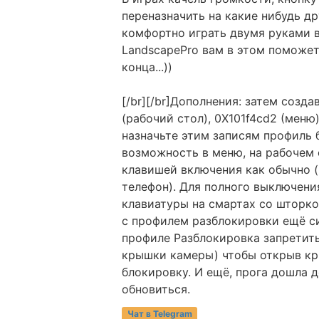
переназначить на какие нибудь д
комфортно играть двумя руками в
LandscapePro вам в этом поможет)
конца...))
[/br][/br]Дополнения: затем созд
(рабочий стол), 0X101f4cd2 (меню
назначьте этим записям профиль 
возможность в меню, на рабочем 
клавишей включения как обычно 
телефон). Для полного выключени
клавиатуры на смартах со шторко
с профилем разблокировки ещё си
профиле Разблокировка запретит
крышки камеры) чтобы открыв кр
блокировку. И ещё, прога дошла д
обновиться.
Чат в Telegram