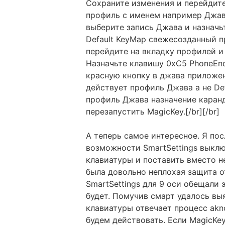
Сохраните изменения и перейдите
профиль с именем например Джава
выберите запись Джава и назначь
Default KeyMap свежесозданный п
перейдите на вкладку профилей и
Назначьте клавишу 0xC5 PhoneEnd 
красную кнопку в джава приложен
действует профиль Джава а не De
профиль Джава назначение каранд
перезапустить MagicKey.[/br][/br]
А теперь самое интересное. Я пос
возможности SmartSettings выкл
клавиатуры и поставить вместо н
была довольно неплохая защита о
SmartSettings для 9 оси обещали 
будет. Помучив смарт удалось вы
клавиатуры отвечает процесс aknc
будем действовать. Если MagicKey