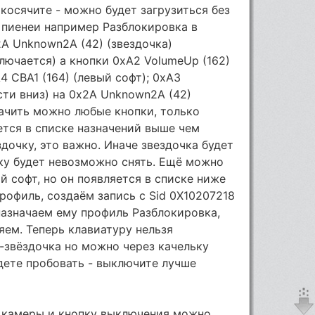
акосячите - можно будет загрузиться без
 пиенеи например Разблокировка в
A Unknown2A (42) (звездочка)
ключается) а кнопки 0xA2 VolumeUp (162)
4 CBA1 (164) (левый софт); 0xA3
сти вниз) на 0x2A Unknown2A (42)
начить можно любые кнопки, только
ется в списке назначений выше чем
здочку, это важно. Иначе звездочка будет
ку будет невозможно снять. Ещё можно
й софт, но он появляется в списке ниже
рофиль, создаём запись с Sid 0X10207218
назначаем ему профиль Разблокировка,
яем. Теперь клавиатуру нельзя
-звёздочка но можно через качельку
удете пробовать - выключите лучше
у камеры и кнопку выключения можно