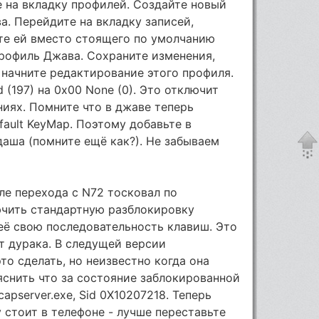
 на вкладку профилей. Создайте новый
. Перейдите на вкладку записей,
те ей вместо стоящего по умолчанию
рофиль Джава. Сохраните изменения,
 начните редактирование этого профиля.
(197) на 0x00 None (0). Это отключит
иях. Помните что в джаве теперь
fault KeyMap. Поэтому добавьте в
аша (помните ещё как?). Не забываем
ле перехода с N72 тосковал по
ючить стандартную разблокировку
её свою последовательность клавиш. Это
т дурака. В следущей версии
это сделать, но неизвестно когда она
яснить что за состояние заблокированной
apserver.exe, Sid 0X10207218. Теперь
 стоит в телефоне - лучше переставьте