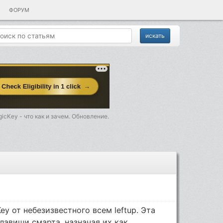
ФОРУМ
icKey - что как и зачем. Обновление.
y от небезизвестного всем leftup. Эта
лавиши смарта, назначая их как