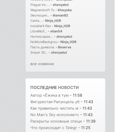
Plague Inc....
-
zhenyatut
Wagnardsoft To
-
Kheyoka
Эволюция...
-
iksman82
Canta...
-
Ninja_H2R
InstallerX Rev
-
Ninja_H2R
LibreWolf...
-
vitan04
Homescapes...
-
zhenyatut
NoMoreBackgrou
-
Ninja_H2R
Пасть дьявола.
-
Boserva
Sniper 3D...
-
zhenyatut
все новинки
ПОСЛЕДНИЕ
НОВОСТИ
Автор «Ёжика в тум
- 11:58
Фигуристая Рапунцель уб
- 11:43
Как правильно чистить м
- 11:43
No Man's Sky исполняетс
- 11:43
Раскрыты основные специ
- 11:39
Что происходит с Telegr
- 11:25