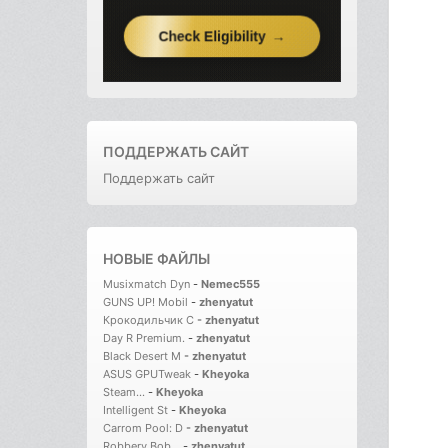
ПОДДЕРЖАТЬ САЙТ
Поддержать сайт
НОВЫЕ ФАЙЛЫ
Musixmatch Dyn
-
Nemec555
GUNS UP! Mobil
-
zhenyatut
Крокодильчик С
-
zhenyatut
Day R Premium.
-
zhenyatut
Black Desert M
-
zhenyatut
ASUS GPUTweak
-
Kheyoka
Steam...
-
Kheyoka
Intelligent St
-
Kheyoka
Carrom Pool: D
-
zhenyatut
Robbery Bob...
-
zhenyatut