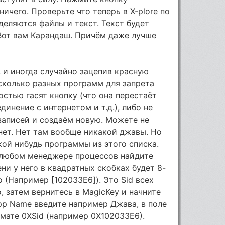
ичего. Проверьте что теперь в X-plore по
еляются файлы и текст. Текст будет
 Вот вам Карандаш. Причём даже лучше
 и иногда случайно зацепив красную
сколько разных программ для запрета
остью гасят кнопку (что она перестаёт
динение с интернетом и т.д.), либо не
записей и создаём новую. Можете не
нет. Нет там вообще никакой джавы. Но
кой нибудь программы из этого списка.
в любом менеджере процессов найдите
ни у него в квадратных скобках будет 8-
 (Например [102033E6]). Это Sid всех
, затем вернитесь в MagicKey и начните
pp Name введите например Джава, в поле
рмате 0XSid (например 0X102033E6).