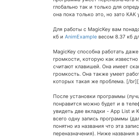
глобально так и только для опре
она пока только это, но зато КАК ум
Для работы с MagicKey вам понад
кб и
AnimExample
весом 8.37 кб дл
MagicKey способна работать даже
громкости, которую как известно
считают клавишей. Она имеет скан
громкость. Она также умеет рабо
которых такая же проблема. [/br][
После установки программы (лучш
понравится можно будет и в теле
увидеть две вкладки - App List и 
всего одну запись программы (дал
понятно из названия что эта запи
переназначения). Ниже названия з