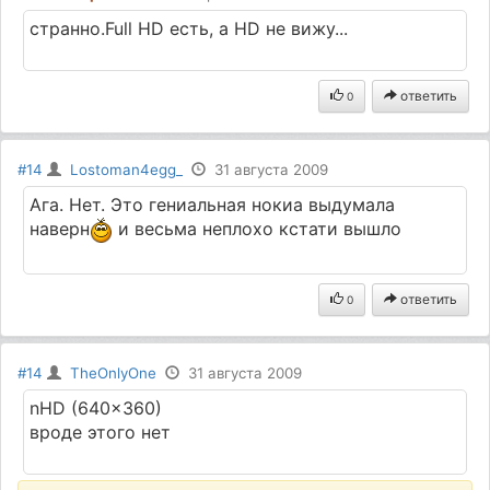
странно.Full HD есть, а HD не вижу...
ответить
0
#14
Lostoman4egg_
31 августа 2009
Ага. Нет. Это гениальная нокиа выдумала
наверн
и весьма неплохо кстати вышло
ответить
0
#14
TheOnlyOne
31 августа 2009
nHD (640x360)
вроде этого нет