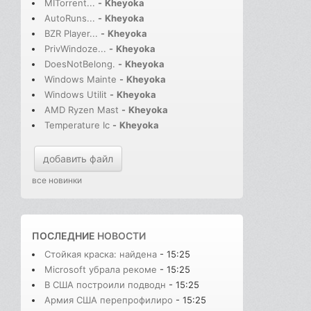
MITorrent...
-
Kheyoka
AutoRuns...
-
Kheyoka
BZR Player...
-
Kheyoka
PrivWindoze...
-
Kheyoka
DoesNotBelong.
-
Kheyoka
Windows Mainte
-
Kheyoka
Windows Utilit
-
Kheyoka
AMD Ryzen Mast
-
Kheyoka
Temperature Ic
-
Kheyoka
добавить файл
все новинки
ПОСЛЕДНИЕ
НОВОСТИ
Стойкая краска: найдена
- 15:25
Microsoft убрала рекоме
- 15:25
В США построили подводн
- 15:25
Армия США перепрофилиро
- 15:25