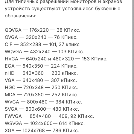
Для типичных разрешений мониторов и экранов
устройств существуют устоявшиеся буквенные
обозначения:
QQVGA — 176х220 — 38 КПикс.
QVGA — 320х240 — 76 КПикс.
CIF — 352×288 — 101, 37 кпикс
WQVGA — 432х240 — 103 КПикс.
HVGA — 640х240 и 480×320 — 153 КПикс.
EGA — 640х350 — 224 КПикс.
nHD — 640×360 — 230 кПикс.
VGA — 640х480 — 307 кПикс.
HGC — 720х348 — 250 КПикс.
MDA — 720х350 — 252 КПикс.
WVGA — 800х480 — 384 КПикс.
SVGA — 800х600— 480 КПикс.
FWVGA — 854×480 — 409, 92 КПикс.
WSVGA — 1024х600— 614 КПикс.
XGA — 1024х768 — 786 КПикс.