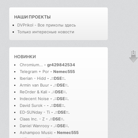
НАШИ ПРОЕКТЫ
DVPrikol - Все приколы здесь
Только интересные новости
НОВИНКИ
Chromium...
-
gr429842534
Telegram + Por
-
Nemec555
Iberian - Hidd
-
.::DSE::.
Armin van Buur
-
.::DSE::.
ReOrder & Kali
-
.::DSE::.
Indecent Noise
-
.::DSE::.
David Surok -
-
.::DSE::.
ED-SUNday - Ti
-
.::DSE::.
Claas Inc. - Z
-
.::DSE::.
Daniel Wanrooy
-
.::DSE::.
Ashampoo Music
-
Nemec555