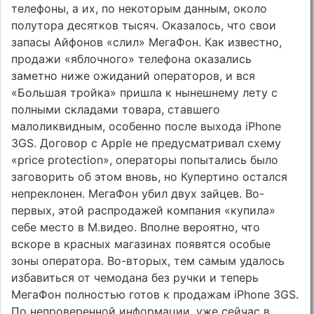
телефоны, а их, по некоторым данным, около
полутора десятков тысяч. Оказалось, что свои
запасы Айфонов «слил» МегаФон. Как известно,
продажи «яблочного» телефона оказались
заметно ниже ожиданий операторов, и вся
«Большая тройка» пришла к нынешнему лету с
полными складами товара, ставшего
малоликвидным, особенно после выхода iPhone
3GS. Договор с Apple не предусматривал схему
«price protection», операторы попытались было
заговорить об этом вновь, но Купертино остался
непреклонен. МегаФон убил двух зайцев. Во-
первых, этой распродажей компания «купила»
себе место в М.видео. Вполне вероятно, что
вскоре в красных магазинах появятся особые
зоны оператора. Во-вторых, тем самым удалось
избавиться от чемодана без ручки и теперь
МегаФон полностью готов к продажам iPhone 3GS.
По непроверенной информации, уже сейчас в