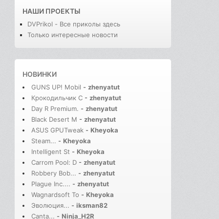
НАШИ ПРОЕКТЫ
DVPrikol - Все приколы здесь
Только интересные новости
НОВИНКИ
GUNS UP! Mobil
-
zhenyatut
Крокодильчик С
-
zhenyatut
Day R Premium.
-
zhenyatut
Black Desert M
-
zhenyatut
ASUS GPUTweak
-
Kheyoka
Steam...
-
Kheyoka
Intelligent St
-
Kheyoka
Carrom Pool: D
-
zhenyatut
Robbery Bob...
-
zhenyatut
Plague Inc....
-
zhenyatut
Wagnardsoft To
-
Kheyoka
Эволюция...
-
iksman82
Canta...
-
Ninja_H2R