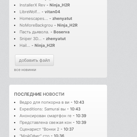
InstallerX Rev
-
Ninja_H2R
LibreWolf...
-
vitan04
Homescapes...
-
zhenyatut
NoMoreBackgrou
-
Ninja_H2R
Пасть дьявола.
-
Boserva
Sniper 3D...
-
zhenyatut
Hail...
-
Ninja_H2R
добавить файл
все новинки
ПОСЛЕДНИЕ
НОВОСТИ
Ведро для попкорна в ви
- 10:43
Expeditions: Samurai вы
- 10:43
Анонсирован смартфон re
- 10:39
Представлена свежая кон
- 10:39
Сценарист "Вонки 2
- 10:37
"МойОфис" сто
- 10:36