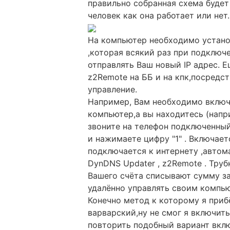
правильно собранная схема будет 
человек как она работает или нет.
На компьютер необходимо устано
,которая всякий раз при подключе
отправлять Ваш новый IP адрес. 
z2Remote на ББ и на кпк,посредс
управление.
Например, Вам необходимо включ
компьютер,а вы находитесь (напр
звоните на телефон подключенны
и нажимаете цифру "1" . Включае
подключается к интернету ,авто
DynDNS Updater , z2Remote . Тру
Вашего счёта списывают сумму за
удалённо управлять своим компь
Конечно метод к которому я приб
варварский,ну не смог я включить
повторить подобный вариант вклю