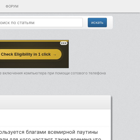
ФОРУМ
е включения компьютера при помощи сотового телефона
 пользуется благами всемирной паутины
тали,для кого настают такие времена,что