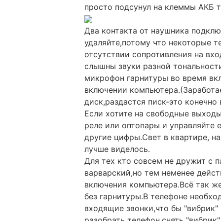
просто подсунул на клеммы АКБ 
Два контакта от наушника подкл
удаляйте,потому что некоторые т
отсутствии сопротивления на вхо
слышны звуки разной тональности
микрофон гарнитуры во время вк
включении компьютера.(Заработа
диск,раздастся писк-это конечно
Если хотите на свободные выходы
реле или оптопары и управляйте 
другие цифры.Свет в квартире, н
лучше виделось.
Для тех кто совсем не дружит с 
варварский,но тем неменее дейст
включения компьютера.Всё так же
без гарнитуры.В телефоне необхо
входящие звонки,что бы "вибрик"
разобрать телефон,снять "вибрик