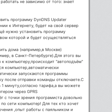
работать не зависимо от того: знает
вить программу DynDNS Updater
нии к Интернету, будет на свой сервер
Ещё нужно установить программу
твом которой и будет осуществляться
ить дома (например,в Москве)
имер, в Санкт-Петербурге).Для этого вы
й к компьютеру,происходит "автоподъём"
тся компьютер,автоматически
матически запускаются программы
бку после отправки команды отключаете.С
 1 минуту,согласно тарифа,а вы можете
ютером через GPRS
ёг с точки зрения програмиста довольно
 по сети компьютер! Для тех кто хочет
чения ,опыт работы с паяльником и