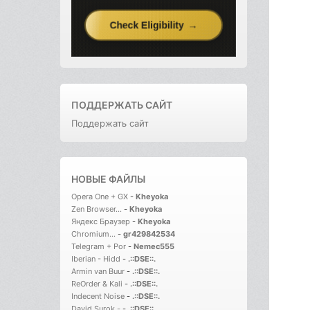
ПОДДЕРЖАТЬ САЙТ
Поддержать сайт
НОВЫЕ ФАЙЛЫ
Opera One + GX
-
Kheyoka
Zen Browser...
-
Kheyoka
Яндекс Браузер
-
Kheyoka
Chromium...
-
gr429842534
Telegram + Por
-
Nemec555
Iberian - Hidd
-
.::DSE::.
Armin van Buur
-
.::DSE::.
ReOrder & Kali
-
.::DSE::.
Indecent Noise
-
.::DSE::.
David Surok -
-
.::DSE::.