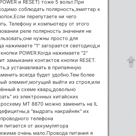
 POWER и RESET) тоже 5 вольт.При
ходимо соблюдать полярность,эмиттер к
кнопок.Если перепутаете ни чего
ать. Телефону и компьютеру от этого
ьзовании реле полярность значения не
льзовать,они нужны просто для
да нажимаете "1" загорается светодиод,и
 кнопки POWER.Когда нажимаете "2"
ит замыкание контактов кнопки RESET.
ть,а устанавливать в припаянную
аменить всегда будет удобно.Тем более
ный элемент,могущий выйти из строя,или
ённый в схеме кварц,довольно
ать" из электронных китайских
икросхему MT 8870 можно заменить на IL
ефицитны,а "выдрать накрайняк" их
 проводного телефона
я питается от аккумулятора
режиме очень мало.Провода питания я