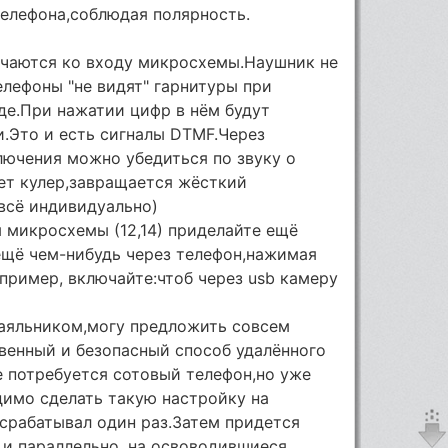
телефона,соблюдая полярность.
ючаются ко входу микросхемы.Наушник не
елефоны "не видят" гарнитуры при
де.При нажатии цифр в нём будут
.Это и есть сигналы DTMF.Через
лючения можно убедиться по звуку о
ет кулер,завращается жёсткий
 всё индивидуально)
 микросхемы (12,14) приделайте ещё
ещё чем-нибудь через телефон,нажимая
апример, включайте:чтоб через usb камеру
паяльником,могу предложить совсем
венный и безопасный способ удалённого
 потребуется сотовый телефон,но уже
димо сделать такую настройку на
 срабатывал один раз.Затем придется
" и параллельно ,на освоводившиеся