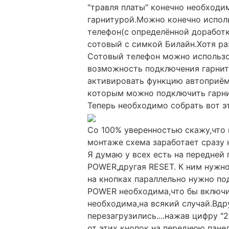
"травля платы" конечно необходи
гарнитурой.Можно конечно испол
телефон(с определённой доработк
сотовый с симкой Билайн.Хотя ра
Сотовый телефон можно использо
возможность подключения гарнит
активировать функцию автоприёма
которым можно подключить гарни
Теперь необходимо собрать вот э
Со 100% уверенностью скажу,что
монтаже схема заработает сразу 
Я думаю у всех есть на передней
POWER,другая RESET. К ним нужно
на кнопках параллельно нужно по
POWER необходима,что бы включи
необходима,на всякий случай.Вдру
перезагрузились....нажав цифру "
от этих кнопок на переднюю пан