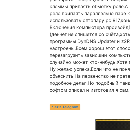
клеммы припаять обмотку реле.А
реле припаять параллельно паре
использовать оптопару pc 817,ко
Включения компьютера произойдё
(деннег не спишется со счёта,хот
программы DynDNS Updater и z2R
настроены.Всем хорош этот спосо
перезагрузить зависший компьюте
случайно может кто-нибудь.Хотя
Ну желаю успеха.Если что не пон
объяснить.На первенство не прете
подобное делал.Но подобный танд
софтом описал и изготовил я сам.
Чат в Telegram