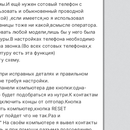
мы.И ещё нужен сотовый телефон с
ьзовать и обыкновенный проводной
ой) ,если имеется,но я использовал
зницы тоже ни какой,всмысле оператора.
вать любой модели,лишь бы у него была
уры.В настройках телефона необходимо
 звонка.(Во всех сотовых телефонах,к
туру есть эта функция)
ту схему.
 при исправных деталях и правильном
не требуя настройки.
 панели компьютера две кнопки:одна-
 будет подобраться из нутри.К контактам
дключить концы от оптопар.Кнопка
ть компьютер,кнопка RESET
г пойдет что не так.Раз и
2" На своём компьютере я вывел контакты
ель и при помощи разъема подсоединяю