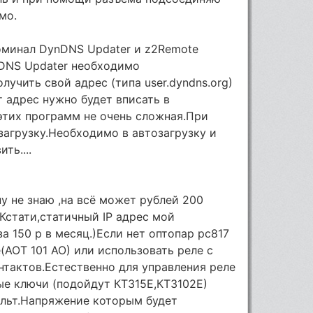
мо.
оминал DynDNS Updater и z2Remote
nDNS Updater необходимо
лучить свой адрес (типа user.dyndns.org)
т адрес нужно будет вписать в
этих программ не очень сложная.При
загрузку.Необходимо в автозагрузку и
ть....
у не знаю ,на всё может рублей 200
Кстати,статичный IP адрес мой
а 150 р в месяц.)Если нет оптопар pc817
АОТ 101 АО) или использовать реле с
тактов.Естественно для управления реле
ые ключи (подойдут КТ315Е,КТ3102Е)
ольт.Напряжение которым будет