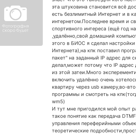
эта штуковина становится всё до
есть безлимитный Интернет и в к
интернетом.Последнее время и св
спортивного интереса (ещё год н
,удалённо,свой домашний компьют
этого в БИОС я сделал настройки
Интернета),на кпк поставил прог
пакет" на заданный IP адрес для 
делал,может потому что IP адрес 
из этой затеи.Много эксперемент
включить удалённо очень хотелос
квартиру через usb камеру,во-вт
программы и смотреть на кпк(тогд
wm5)
И тут мне пригодился мой опыт р
такое понятие как передача DTM
управления переферийными объект
теоретические подробности,прост