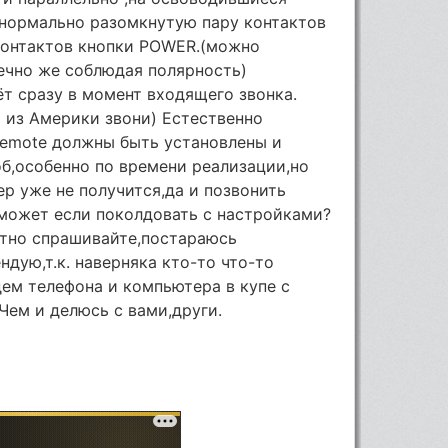
 нормально разомкнутую пару контактов
 контактов кнопки POWER.(можно
нечно же соблюдая полярность)
т сразу в момент входящего звонка.
ь из Америки звони) Естественно
emote должны быть установлены и
б,особенно по времени реализации,но
р уже не получится,да и позвонить
 может если поколдовать с настройками?
ятно спрашивайте,постараюсь
ндую,т.к. наверняка кто-то что-то
ем телефона и компьютера в купе с
Чем и делюсь с вами,други.