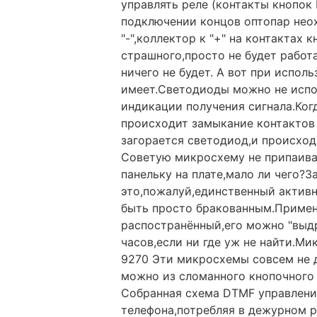
управлять реле (контакты кнопок
подключении концов оптопар нео
"-",коллектор к "+" на контактах 
страшного,просто не будет работ
ничего не будет. А вот при испол
имеет.Светодиоды можно не испо
индикации получения сигнала.Ког
происходит замыкание контактов
загорается светодиод,и происход
Советую микросхему не припаива
панельку на плате,мало ли чего?З
это,пожалуй,единственный актив
быть просто бракованным.Примен
распостранённый,его можно "выдр
часов,если ни где уж не найти.М
9270 Эти микросхемы совсем не д
можно из сломанного кнопочного
Собранная схема DTMF управлени
телефона,потребляя в дежурном 