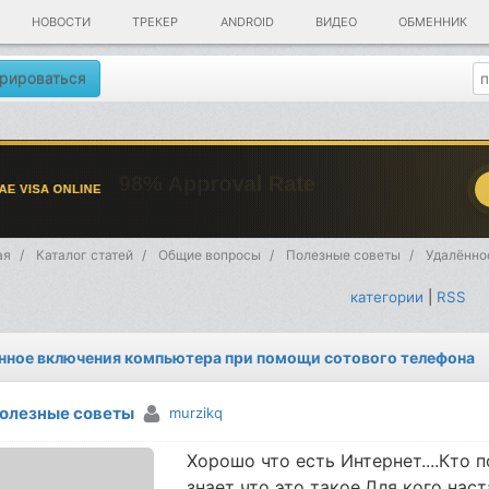
НОВОСТИ
ТРЕКЕР
ANDROID
ВИДЕО
ОБМЕННИК
рироваться
ая
Каталог статей
Общие вопросы
Полезные советы
Удалённо
категории
|
RSS
нное включения компьютера при помощи сотового телефона
олезные советы
murzikq
Хорошо что есть Интернет....Кто
знает что это такое.Для кого нас