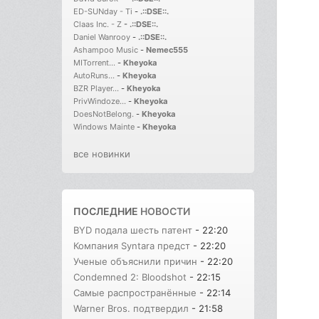
ED-SUNday - Ti
-
.::DSE::.
Claas Inc. - Z
-
.::DSE::.
Daniel Wanrooy
-
.::DSE::.
Ashampoo Music
-
Nemec555
MITorrent...
-
Kheyoka
AutoRuns...
-
Kheyoka
BZR Player...
-
Kheyoka
PrivWindoze...
-
Kheyoka
DoesNotBelong.
-
Kheyoka
Windows Mainte
-
Kheyoka
все новинки
ПОСЛЕДНИЕ
НОВОСТИ
BYD подала шесть патент
- 22:20
Компания Syntara предст
- 22:20
Ученые объяснили причин
- 22:20
Condemned 2: Bloodshot
- 22:15
Самые распространённые
- 22:14
Warner Bros. подтвердил
- 21:58