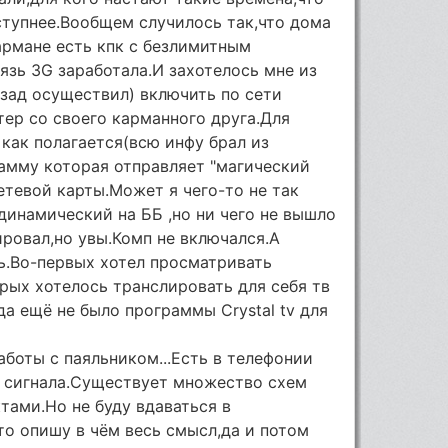
ступнее.Вообщем случилось так,что дома
армане есть кпк с безлимитным
язь 3G заработала.И захотелось мне из
азад осуществил) включить по сети
ер со своего карманного друга.Для
 как полагается(всю инфу брал из
рамму которая отправляет "магический
сетевой карты.Может я чего-то не так
динамический на ББ ,но ни чего не вышло
ировал,но увы.Комп не включался.А
ь.Во-первых хотел просматривать
орых хотелось транслировать для себя тв
а ещё не было программы Crystal tv для
аботы с паяльником...Есть в телефонии
F сигнала.Существует множество схем
ами.Но не буду вдаваться в
о опишу в чём весь смысл,да и потом