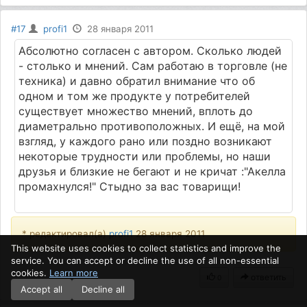
#17
profi1
28 января 2011
Абсолютно согласен с автором. Сколько людей
- столько и мнений. Сам работаю в торговле (не
техника) и давно обратил внимание что об
одном и том же продукте у потребителей
существует множество мнений, вплоть до
диаметрально противоположных. И ещё, на мой
взгляд, у каждого рано или поздно возникают
некоторые трудности или проблемы, но наши
друзья и близкие не бегают и не кричат :"Акелла
промахнулся!" Стыдно за вас товарищи!
* редактировал(а)
profi1
28 января 2011
This website uses cookies to collect statistics and improve the
service. You can accept or decline the use of all non-essential
cookies.
Learn more
ответить
0
Accept all
Decline all