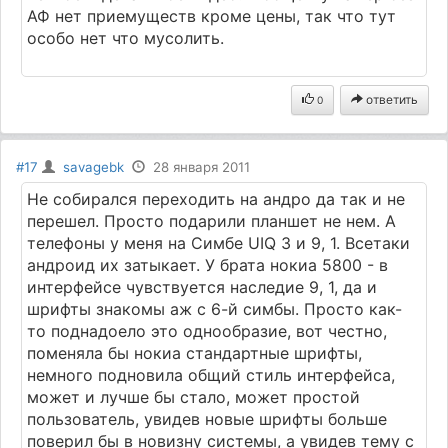
АФ нет приемуществ кроме цены, так что тут
особо нет что мусолить.
ответить
0
#17
savagebk
28 января 2011
Не собирался переходить на андро да так и не
перешел. Просто подарили планшет не нем. А
телефоны у меня на Симбе UIQ 3 и 9, 1. Всетаки
андроид их затыкает. У брата нокиа 5800 - в
интерфейсе чувствуется наследие 9, 1, да и
шрифты знакомы аж с 6-й симбы. Просто как-
то поднадоело это однообразие, вот честно,
поменяла бы нокиа стандартные шрифты,
немного подновила общий стиль интерфейса,
может и лучше бы стало, может простой
пользователь, увидев новые шрифты больше
поверил бы в новизну системы, а увидев тему с