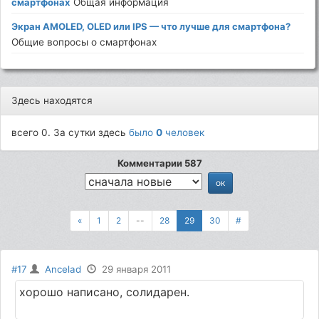
смартфонах
Общая информация
Экран AMOLED, OLED или IPS — что лучше для смартфона?
Общие вопросы о смартфонах
Здесь находятся
всего 0. За сутки здесь
было
0
человек
Комментарии 587
«
1
2
--
28
29
30
#
#17
Ancelad
29 января 2011
хорошо написано, солидарен.