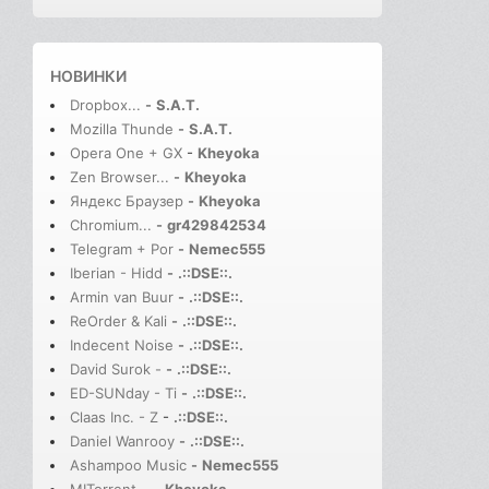
НОВИНКИ
Dropbox...
-
S.A.T.
Mozilla Thunde
-
S.A.T.
Opera One + GX
-
Kheyoka
Zen Browser...
-
Kheyoka
Яндекс Браузер
-
Kheyoka
Chromium...
-
gr429842534
Telegram + Por
-
Nemec555
Iberian - Hidd
-
.::DSE::.
Armin van Buur
-
.::DSE::.
ReOrder & Kali
-
.::DSE::.
Indecent Noise
-
.::DSE::.
David Surok -
-
.::DSE::.
ED-SUNday - Ti
-
.::DSE::.
Claas Inc. - Z
-
.::DSE::.
Daniel Wanrooy
-
.::DSE::.
Ashampoo Music
-
Nemec555
MITorrent...
-
Kheyoka