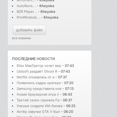
AutoRuns...
-
Kheyoka
BZR Player...
-
Kheyoka
PrivWindoze...
-
Kheyoka
добавить файл
все новинки
ПОСЛЕДНИЕ
НОВОСТИ
Юэн МакГрегор хочет вер
- 07:43
Ubisoft раздаёт Ghost R
- 07:43
Netflix отказалась от а
- 07:37
Появились кадры кратера
- 07:20
Samsung представила нов
- 07:13
Новая браузерная игра п
- 06:43
Третий сезон сериала Fa
- 06:37
Ученые создали ИИ-биома
- 06:25
Актёр озвучки GTA V был
- 06:20