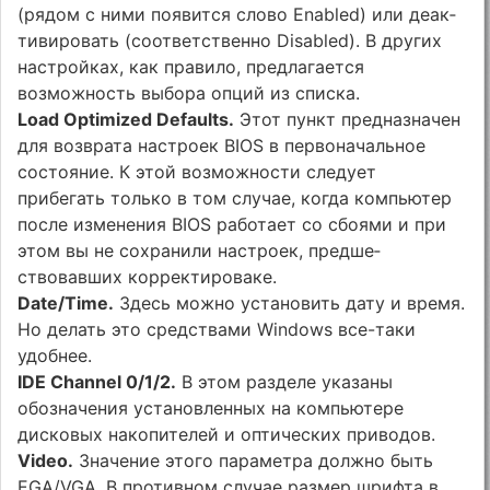
(рядом с ними по­явится слово Enabled) или деак­
тивировать (соответственно Di­sabled). В других
настройках, как правило, предлагается
возможность выбора опций из списка.
Load Optimized Defaults.
Этот пункт предназначен
для возврата настроек BIOS в первоначальное
состояние. К этой возможности следует
прибегать только в том случае, когда компьютер
после изменения BIOS работает со сбоями и при
этом вы не сохранили настроек, предше­
ствовавших корректироваке.
Date/Time.
Здесь можно установить дату и время.
Но делать это средствами Windows все-таки
удобнее.
IDE Channel 0/1/2.
В этом разделе указаны
обозначения установленных на компьютере
дисковых накопителей и оптиче­ских приводов.
Video.
Значение этого параметра должно быть
EGA/VGA. В противном случае размер шрифта в