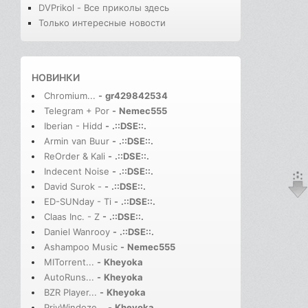
DVPrikol - Все приколы здесь
Только интересные новости
НОВИНКИ
Chromium...
-
gr429842534
Telegram + Por
-
Nemec555
Iberian - Hidd
-
.::DSE::.
Armin van Buur
-
.::DSE::.
ReOrder & Kali
-
.::DSE::.
Indecent Noise
-
.::DSE::.
David Surok -
-
.::DSE::.
ED-SUNday - Ti
-
.::DSE::.
Claas Inc. - Z
-
.::DSE::.
Daniel Wanrooy
-
.::DSE::.
Ashampoo Music
-
Nemec555
MITorrent...
-
Kheyoka
AutoRuns...
-
Kheyoka
BZR Player...
-
Kheyoka
PrivWindoze...
-
Kheyoka