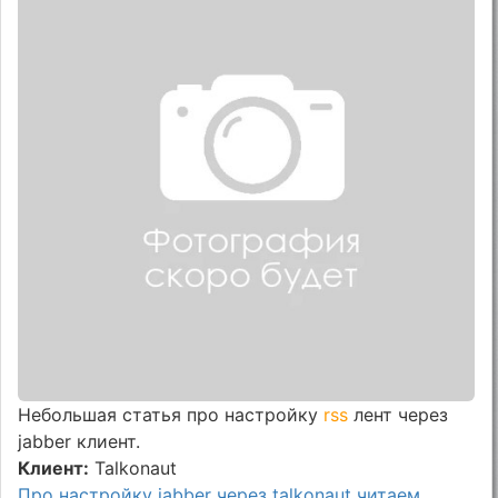
Небольшая статья про настройку
rss
лент через
jabber клиент.
Клиент:
Talkonaut
Про настройку jabber через talkonaut читаем