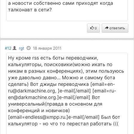
а новости собственно сами приходят когда
талконавт в сети?
ответить
0
#12
rgt
18 января 2011
Ну кроме rss есть боты переводчики,
калькуляторы, поисковики(можно икать по
никам в разных конференциях), этим пользуюсь
уже давольно давно... Можно и самому бота
сделать) Вот джиды переводчика [email=en-
ru@darkmachine.org, ]e-mail[/email] [email=ru-
en@darkmachine.org.]e-mail[/email] Вот
универсальный(правда в основном для
конференций и новичков)
[email=endless@xmpp.ru.]e-mail[/email] Был бот
калькулятор - но что то перестал работать (((