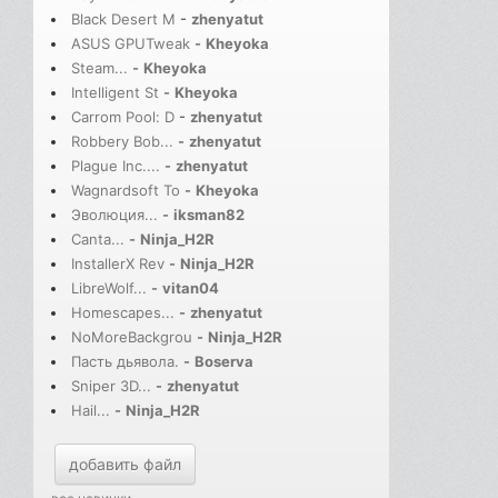
Black Desert M
-
zhenyatut
ASUS GPUTweak
-
Kheyoka
Steam...
-
Kheyoka
Intelligent St
-
Kheyoka
Carrom Pool: D
-
zhenyatut
Robbery Bob...
-
zhenyatut
Plague Inc....
-
zhenyatut
Wagnardsoft To
-
Kheyoka
Эволюция...
-
iksman82
Canta...
-
Ninja_H2R
InstallerX Rev
-
Ninja_H2R
LibreWolf...
-
vitan04
Homescapes...
-
zhenyatut
NoMoreBackgrou
-
Ninja_H2R
Пасть дьявола.
-
Boserva
Sniper 3D...
-
zhenyatut
Hail...
-
Ninja_H2R
добавить файл