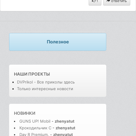
ответить
1
Полезное
НАШИ ПРОЕКТЫ
DVPrikol - Все приколы здесь
Только интересные новости
НОВИНКИ
GUNS UP! Mobil
-
zhenyatut
Крокодильчик С
-
zhenyatut
Day R Premium.
-
zhenyatut