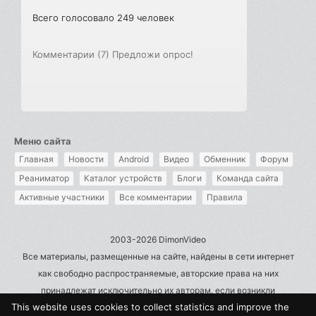
Всего голосовало 249 человек
Комментарии (7)
Предложи опрос!
Меню сайта
Главная
Новости
Android
Видео
Обменник
Форум
Реаниматор
Каталог устройств
Блоги
Команда сайта
Активные участники
Все комментарии
Правила
2003-2026 DimonVideo
Все материалы, размещенные на сайте, найдены в сети интернет
как свободно распространяемые, авторские права на них
принадлежат исключительно их авторам, если возникли
This website uses cookies to collect statistics and improve the
претензии - пишите на admin@dimonvideo.ru