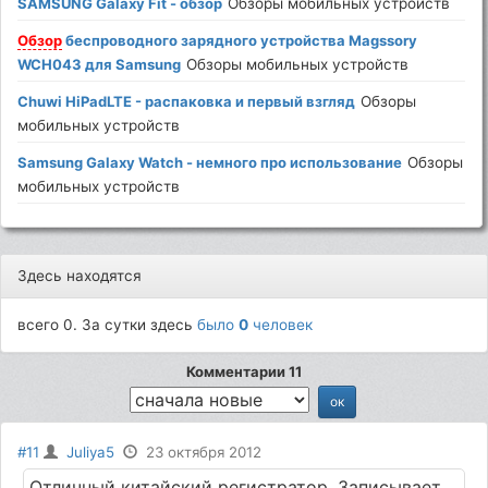
SAMSUNG Galaxy Fit - обзор
Обзоры мобильных устройств
Обзор
беспроводного зарядного устройства Magssory
WCH043 для Samsung
Обзоры мобильных устройств
Chuwi HiPadLTE - распаковка и первый взгляд
Обзоры
мобильных устройств
Samsung Galaxy Watch - немного про использование
Обзоры
мобильных устройств
Здесь находятся
всего 0. За сутки здесь
было
0
человек
Комментарии 11
#11
Juliya5
23 октября 2012
Отличный китайский регистратор. Записывает