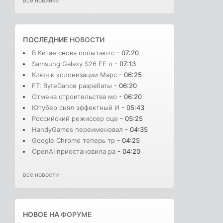
все новинки
ПОСЛЕДНИЕ
НОВОСТИ
В Китае снова попытаютс
- 07:20
Samsung Galaxy S26 FE п
- 07:13
Ключ к колонизации Марс
- 06:25
FT: ByteDance разрабаты
- 06:20
Отмена строительства мо
- 06:20
Ютубер снял эффектный И
- 05:43
Российский режиссер оце
- 05:25
HandyGames переименовал
- 04:35
Google Chrome теперь тр
- 04:25
OpenAI приостановила ра
- 04:20
все новости
НОВОЕ НА
ФОРУМЕ