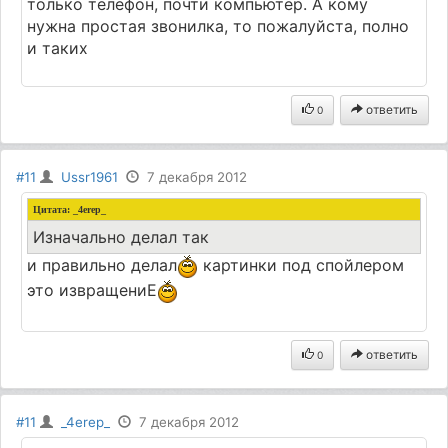
только телефон, почти компьютер. А кому
нужна простая звонилка, то пожалуйста, полно
и таких
ответить
0
#11
Ussr1961
7 декабря 2012
Цитата: _4erep_
Изначально делал так
и правильно делал
картинки под спойлером
это извращениЕ
ответить
0
#11
_4erep_
7 декабря 2012