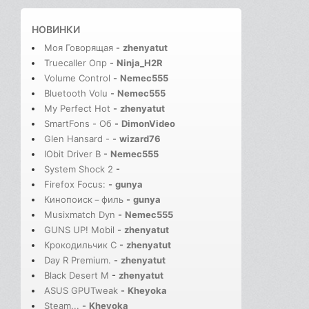
НОВИНКИ
Моя Говорящая
-
zhenyatut
Truecaller Опр
-
Ninja_H2R
Volume Control
-
Nemec555
Bluetooth Volu
-
Nemec555
My Perfect Hot
-
zhenyatut
SmartFons - Об
-
DimonVideo
Glen Hansard -
-
wizard76
IObit Driver B
-
Nemec555
System Shock 2
-
Firefox Focus:
-
gunya
Кинопоиск－филь
-
gunya
Musixmatch Dyn
-
Nemec555
GUNS UP! Mobil
-
zhenyatut
Крокодильчик С
-
zhenyatut
Day R Premium.
-
zhenyatut
Black Desert M
-
zhenyatut
ASUS GPUTweak
-
Kheyoka
Steam...
-
Kheyoka