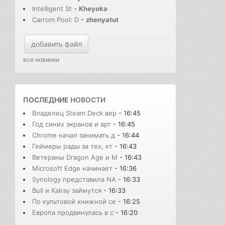
Intelligent St
-
Kheyoka
Carrom Pool: D
-
zhenyatut
добавить файл
все новинки
ПОСЛЕДНИЕ
НОВОСТИ
Владелец Steam Deck вер
- 16:45
Год синих экранов и арт
- 16:45
Chrome начал занимать д
- 16:44
Геймеры рады за тех, кт
- 16:43
Ветераны Dragon Age и M
- 16:43
Microsoft Edge начинает
- 16:36
Synology представила NA
- 16:33
Bull и Kalray займутся
- 16:33
По культовой книжной се
- 16:25
Европа продвинулась в с
- 16:20