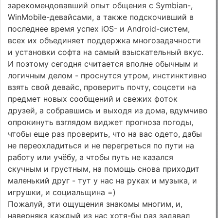
зарекомендовавший опыт общения с Symbian-,
WinMobile-девайсами, а также подскочивший в
последнее время успех iOS- и Android-систем,
всех их объединяет поддержка многозадачности
и установки софта на самый взыскательный вкус.
И поэтому сегодня считается вполне обычным и
логичным делом - проснутся утром, инстинктивно
взять свой девайс, проверить почту, соцсети на
предмет новых сообщений и свежих фоток
друзей, а собравшись и выходя из дома, вдумчиво
опрокинуть взглядом виджет прогноза погоды,
чтобы еще раз проверить, что на вас одето, дабы
не переохладиться и не перегреться по пути на
работу или учёбу, а чтобы путь не казался
скучным и грустным, на помощь снова приходит
маленький друг - тут у нас на руках и музыка, и
игрушки, и социальщина =)
Пожалуй, эти ощущения знакомы многим, и,
наверняка каждый из нас хотя-бы раз задавал