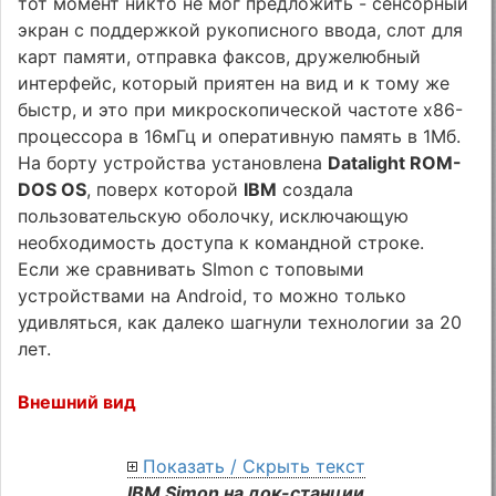
тот момент никто не мог предложить - сенсорный
экран с поддержкой рукописного ввода, слот для
карт памяти, отправка факсов, дружелюбный
интерфейс, который приятен на вид и к тому же
быстр, и это при микроскопической частоте x86-
процессора в 16мГц и оперативную память в 1Мб.
На борту устройства установлена
Datalight ROM-
DOS OS
, поверх которой
IBM
создала
пользовательскую оболочку, исключающую
необходимость доступа к командной строке.
Если же сравнивать SImon с топовыми
устройствами на Android, то можно только
удивляться, как далеко шагнули технологии за 20
лет.
Внешний вид
Показать / Скрыть текст
IBM Simon на док-станции