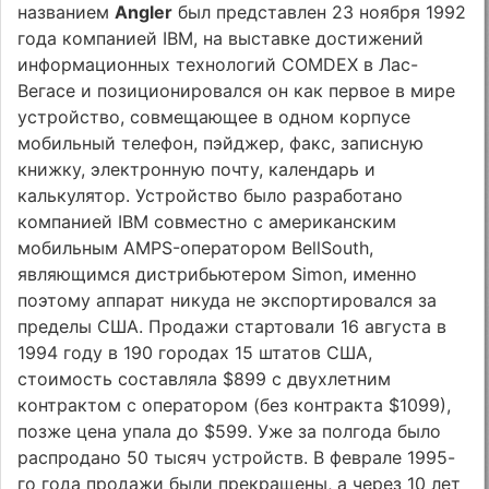
названием
Angler
был представлен 23 ноября 1992
года компанией IBM, на выставке достижений
информационных технологий COMDEX в Лас-
Вегасе и позиционировался он как первое в мире
устрoйство, совмещающее в одном корпусе
мобильный телефон, пэйджер, факс, записную
книжку, электронную почту, календарь и
калькулятор. Устройство было разработано
компанией IBM совместно с американским
мобильным AMPS-оператором BellSouth,
являющимся дистрибьютером Simon, именно
поэтому аппарат никуда не экспортировался за
пределы США. Продажи стартовали 16 августа в
1994 году в 190 городах 15 штатов США,
стоимость составляла $899 с двухлетним
контрактом с оператором (без контракта $1099),
позже цена упала до $599. Уже за полгода было
распродано 50 тысяч устройств. В феврале 1995-
го года продажи были прекращены, а через 10 лет