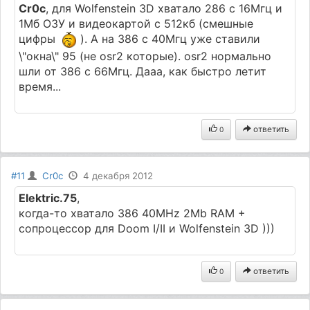
Cr0c
, для Wolfenstein 3D хватало 286 с 16Мгц и
1Мб ОЗУ и видеокартой с 512кб (смешные
цифры
). А на 386 с 40Мгц уже ставили
\"окна\" 95 (не osr2 которые). osr2 нормально
шли от 386 с 66Мгц. Дааа, как быстро летит
время...
ответить
0
#11
Cr0c
4 декабря 2012
Elektric.75
,
когда-то хватало 386 40MHz 2Mb RAM +
сопроцессор для Doom I/II и Wolfenstein 3D )))
ответить
0