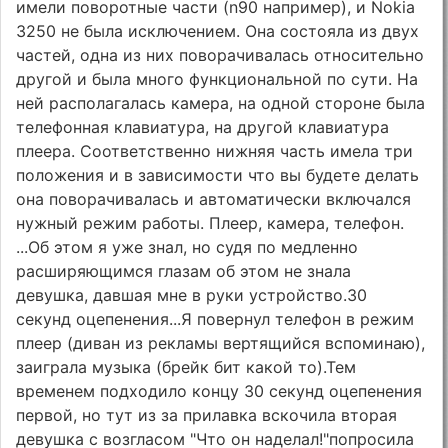
имели поворотные части (n90 например), и Nokia
3250 не была исключением. Она состояла из двух
частей, одна из них поворачивалась относительно
другой и была много функциональной по сути. На
ней располагалась камера, на одной стороне была
телефонная клавиатура, на другой клавиатура
плеера. Соответственно нижняя часть имела три
положения и в зависимости что вы будете делать
она поворачивалась и автоматически включался
нужный режим работы. Плеер, камера, телефон.
...Об этом я уже знал, но судя по медленно
расширяющимся глазам об этом не знала
девушка, давшая мне в руки устройство.30
секунд оцепенения...Я повернул телефон в режим
плеер (диван из рекламы вертящийся вспоминаю),
заиграла музыка (брейк бит какой то).Тем
временем подходило концу 30 секунд оцепенения
первой, но тут из за прилавка вскочила вторая
девушка с возгласом "Что он наделал!"попросила