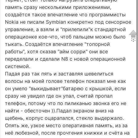
память сразу несколькими приложениями,
создаётся такое впечатление что программисты
Nokia не писали Symbian конкретно под сенсорное
управление, а взяли и "прилепили"к стандартной
операционке кое-что, чтоб пальцем можно было
тыкать. Создаётся впечатление "топорной
работы", хотя сказав "айм сорри" они все
переделали и сделали N8 с новой операционной
системой.
Падая раз так пять и заставляя шевелиться
волосы на моей голове телефон показал мне как
он умело "выкидывает"батарею с крышкой, если
сразу не увидел где он упал, считай пропал
телефон, потому что по пиликанью звонка его не
найти - обесточен )).Падал экраном вниз на
щебень, корпус оцарапался, стекло выдержало.
Опять же, узкое место оперативная память, из за
неё любезной, после прочтения книжки и счёта на