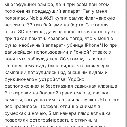
многофукциональное, да и при всём при этом
похожее на предыдущий аппарат. Так у меня
появилась Nokia X6.Я купил самую флагманскую
версию с 32 гигабайтами на борту. Слота для
micro SD не было, да и не понятно зачем он нужен
при такой памяти. Казалось тогда, что у меня в
руках необычный аппарат-"убийца IPhone".Но при
дальнейшем использовании и "очной" ставке я
понял что заблуждался. Об этом чуть позже.
По внешнему виду было видно, что инженеры
кампании потрудились над внешним видом и
функционалом устройства. Удобно
расположенная и безотказная сдвижная клавиша
блокировки на боковой грани смарта, кнопка
камеры, заглушка сим карты и заглушка Usb micro,
всё нравилось. Телефон отлично снимал в
сумерках и ночью, 5 мп камера плюс вспышка
позволяли фотографировать с отличным
качеством. Исходя из опыта использования