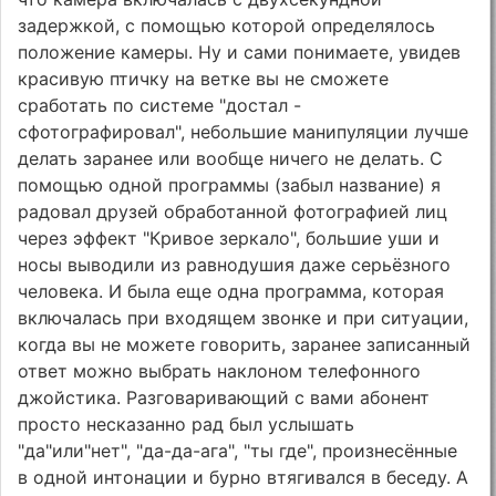
задержкой, с помощью которой определялось
положение камеры. Ну и сами понимаете, увидев
красивую птичку на ветке вы не сможете
сработать по системе "достал -
сфотографировал", небольшие манипуляции лучше
делать заранее или вообще ничего не делать. С
помощью одной программы (забыл название) я
радовал друзей обработанной фотографией лиц
через эффект "Кривое зеркало", большие уши и
носы выводили из равнодушия даже серьёзного
человека. И была еще одна программа, которая
включалась при входящем звонке и при ситуации,
когда вы не можете говорить, заранее записанный
ответ можно выбрать наклоном телефонного
джойстика. Разговаривающий с вами абонент
просто несказанно рад был услышать
"да"или"нет", "да-да-ага", "ты где", произнесённые
в одной интонации и бурно втягивался в беседу. А