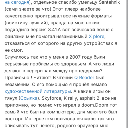
на сегодня
), отдельное спасибо умельцу Santehnik
(сами знаете за что).Этот плеер наиболее
качественно проигрывал все нужные форматы
(воистину лучший), правда на мою нокию
подходила версия 3.41.А вот всяческой возне с
файлами мне помогал незаменимый
X plore
,
отказаться от которого на других устройствах я
не смог.
Случилось так что у меня в 2007 году были
серьёзные проблемы со здоровьем .А что люди
делают в перерывах между процедурами?
Правильно ! Читают! В чтении
Q Reader
был
незаменим. С его помощью я прочёл немало
художественной литературы
. А какие игры он
тянул (
Ссылка
). Skyforce, K rally, asphalt 2, все не
припомню, но помню что играл в doom.Doom тот
самый что был на компьютере, для меня это был
восторг. Интернетом пользовался мало так что
описывать тут нечего, родного браузера мне