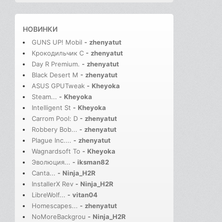
НОВИНКИ
GUNS UP! Mobil
-
zhenyatut
Крокодильчик С
-
zhenyatut
Day R Premium.
-
zhenyatut
Black Desert M
-
zhenyatut
ASUS GPUTweak
-
Kheyoka
Steam...
-
Kheyoka
Intelligent St
-
Kheyoka
Carrom Pool: D
-
zhenyatut
Robbery Bob...
-
zhenyatut
Plague Inc....
-
zhenyatut
Wagnardsoft To
-
Kheyoka
Эволюция...
-
iksman82
Canta...
-
Ninja_H2R
InstallerX Rev
-
Ninja_H2R
LibreWolf...
-
vitan04
Homescapes...
-
zhenyatut
NoMoreBackgrou
-
Ninja_H2R