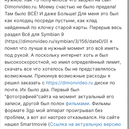
Dimonvideo.ru. Моему счастью не было предела!
Там было ВСЁ! И даже Больше! Для меня это был
как колодец посреди пустыни, как клад
найденный по клочку старой карты. Перерыв весь
раздел Всё для Symbian 9
(https://dimonvideo.ru/symbian/3/156/dateD/0) я
понял что лучше в нужный момент это всё иметь
под рукой. А поскольку интернет хоть и был
высокоскоростной, но имел определённый лимит,
скачать все что хотелось бы не представлялось
возможным. Прикинув возможные расходы я
решил заказать с
https://dimonvideo.ru
диски по
почте. Их было два. Первый был
"фотографией"сайта на момент актуальный его
записи, другой был полон
фильмами
. Фильмы
формате 3gp мой аппарат проигрывал без
проблем, а вот avi наотрез отказывался. На сайте
нашел Smartmovie (
Ссылка на актуальную версию