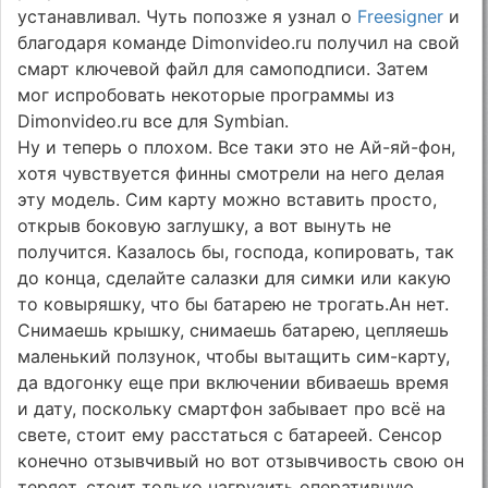
устанавливал. Чуть попозже я узнал о
Freesigner
и
благодаря команде Dimonvideo.ru получил на свой
смарт ключевой файл для самоподписи. Затем
мог испробовать некоторые программы из
Dimonvideo.ru все для Symbian.
Ну и теперь о плохом. Все таки это не Ай-яй-фон,
хотя чувствуется финны смотрели на него делая
эту модель. Сим карту можно вставить просто,
открыв боковую заглушку, а вот вынуть не
получится. Казалось бы, господа, копировать, так
до конца, сделайте салазки для симки или какую
то ковыряшку, что бы батарею не трогать.Ан нет.
Снимаешь крышку, снимаешь батарею, цепляешь
маленький ползунок, чтобы вытащить сим-карту,
да вдогонку еще при включении вбиваешь время
и дату, поскольку смартфон забывает про всё на
свете, стоит ему расстаться с батареей. Сенсор
конечно отзывчивый но вот отзывчивость свою он
теряет, стоит только нагрузить оперативную