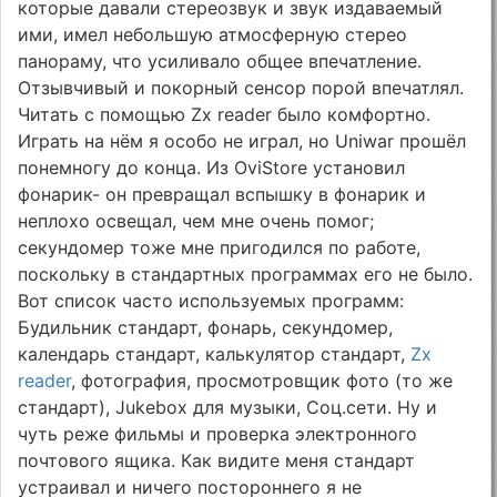
которые давали стереозвук и звук издаваемый
ими, имел небольшую атмосферную стерео
панораму, что усиливало общее впечатление.
Отзывчивый и покорный сенсор порой впечатлял.
Читать с помощью Zx reader было комфортно.
Играть на нём я особо не играл, но Uniwar прошёл
понемногу до конца. Из OviStore установил
фонарик- он превращал вспышку в фонарик и
неплохо освещал, чем мне очень помог;
секундомер тоже мне пригодился по работе,
поскольку в стандартных программах его не было.
Вот список часто используемых программ:
Будильник стандарт, фонарь, секундомер,
календарь стандарт, калькулятор стандарт,
Zx
reader
, фотография, просмотровщик фото (то же
стандарт), Jukebox для музыки, Соц.сети. Ну и
чуть реже фильмы и проверка электронного
почтового ящика. Как видите меня стандарт
устраивал и ничего постороннего я не