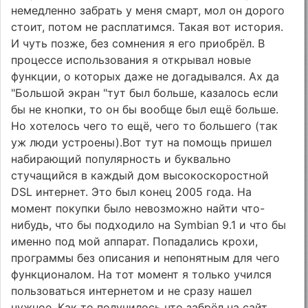
немедленно забрать у меня смарт, мол он дорого
стоит, потом не расплатимся. Такая вот история.
И чуть позже, без сомнения я его приобрёл. В
процессе использования я открывал новые
функции, о которых даже не догадывался. Ах да
"Большой экран "тут был больше, казалось если
бы не кнопки, то он бы вообще был ещё больше.
Но хотелось чего то ещё, чего то большего (так
уж люди устроены).Вот тут на помощь пришел
набирающий популярность и буквально
стучащийся в каждый дом высокоскоростной
DSL интернет. Это был конец 2005 года. На
момент покупки было невозможно найти что-
нибудь, что бы подходило на Symbian 9.1 и что бы
именно под мой аппарат. Попадались крохи,
программы без описания и непонятным для чего
функционалом. На тот момент я только учился
пользоваться интернетом и не сразу нашел
нужное. Как то получилось что забрёл на сайт