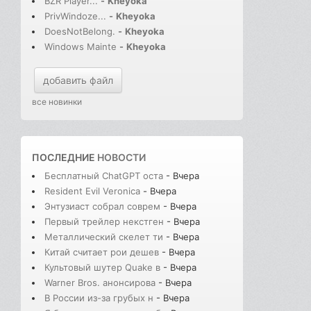
BZR Player...
-
Kheyoka
PrivWindoze...
-
Kheyoka
DoesNotBelong.
-
Kheyoka
Windows Mainte
-
Kheyoka
добавить файл
все новинки
ПОСЛЕДНИЕ
НОВОСТИ
Бесплатный ChatGPT оста
- Вчера
Resident Evil Veronica
- Вчера
Энтузиаст собрал соврем
- Вчера
Первый трейлер некстген
- Вчера
Металлический скелет ти
- Вчера
Китай считает рои дешев
- Вчера
Культовый шутер Quake в
- Вчера
Warner Bros. анонсирова
- Вчера
В России из-за грубых н
- Вчера