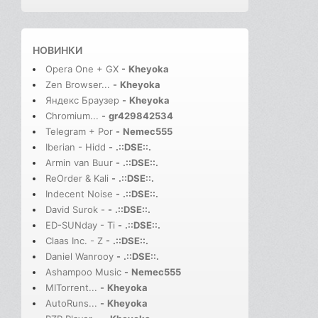
НОВИНКИ
Opera One + GX
-
Kheyoka
Zen Browser...
-
Kheyoka
Яндекс Браузер
-
Kheyoka
Chromium...
-
gr429842534
Telegram + Por
-
Nemec555
Iberian - Hidd
-
.::DSE::.
Armin van Buur
-
.::DSE::.
ReOrder & Kali
-
.::DSE::.
Indecent Noise
-
.::DSE::.
David Surok -
-
.::DSE::.
ED-SUNday - Ti
-
.::DSE::.
Claas Inc. - Z
-
.::DSE::.
Daniel Wanrooy
-
.::DSE::.
Ashampoo Music
-
Nemec555
MITorrent...
-
Kheyoka
AutoRuns...
-
Kheyoka