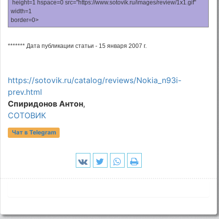
height=1 hspace=0 src="https://www.sotovik.ru/images/review/1x1.gif"
width=1
border=0>
******* Дата публикации статьи - 15 января 2007 г.
https://sotovik.ru/catalog/reviews/Nokia_n93i-
prev.html
Спиридонов Антон
,
СОТОВИК
Чат в Telegram