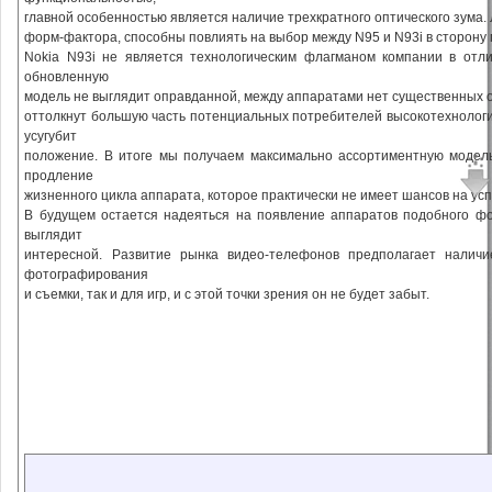
главной особенностью является наличие трехкратного оптического зума.
форм-фактора, способны повлиять на выбор между N95 и N93i в сторону 
Nokia N93i не является технологическим флагманом компании в отл
обновленную
модель не выглядит оправданной, между аппаратами нет существенных о
оттолкнут большую часть потенциальных потребителей высокотехнологи
усугубит
положение. В итоге мы получаем максимально ассортиментную модель
продление
жизненного цикла аппарата, которое практически не имеет шансов на усп
В будущем остается надеяться на появление аппаратов подобного ф
выглядит
интересной. Развитие рынка видео-телефонов предполагает наличи
фотографирования
и съемки, так и для игр, и с этой точки зрения он не будет забыт.