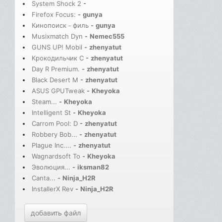
System Shock 2
-
Firefox Focus:
-
gunya
Кинопоиск－филь
-
gunya
Musixmatch Dyn
-
Nemec555
GUNS UP! Mobil
-
zhenyatut
Крокодильчик С
-
zhenyatut
Day R Premium.
-
zhenyatut
Black Desert M
-
zhenyatut
ASUS GPUTweak
-
Kheyoka
Steam...
-
Kheyoka
Intelligent St
-
Kheyoka
Carrom Pool: D
-
zhenyatut
Robbery Bob...
-
zhenyatut
Plague Inc....
-
zhenyatut
Wagnardsoft To
-
Kheyoka
Эволюция...
-
iksman82
Canta...
-
Ninja_H2R
InstallerX Rev
-
Ninja_H2R
добавить файл