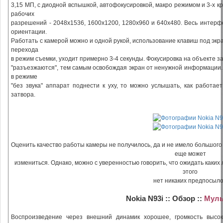
3,15 МП, с диодной вспышкой, автофокусировкой, макро режимом и 3-х 
рабочих
разрешений - 2048х1536, 1600х1200, 1280х960 и 640х480. Весь интерф
ориентации.
Работать с камерой можно и одной рукой, использование клавиш под экр
перехода
в режим съемки, уходит примерно 3-4 секунды. Фокусировка на объекте за
"разъезжаются", тем самым освобождая экран от ненужной информации.
в режиме
"без звука" аппарат поднести к уху, то можно услышать, как работае
затвора.
Оценить качество работы камеры не получилось, да и не имело большого
еще может
измениться. Однако, можно с уверенностью говорить, что ожидать каких
этого
нет никаких предпосыло
Nokia N93i :: Обзор ::
Муль
Воспроизведение через внешний динамик хорошее, громкость высок