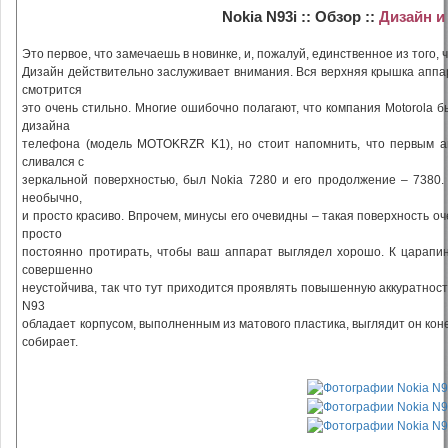
Nokia N93i :: Обзор ::
Дизайн и
Это первое, что замечаешь в новинке, и, пожалуй, единственное из того
Дизайн действительно заслуживает внимания. Вся верхняя крышка аппа
смотрится
это очень стильно. Многие ошибочно полагают, что компания Motorola 
дизайна
телефона (модель MOTOKRZR K1), но стоит напомнить, что первым а
сливался с
зеркальной поверхностью, был Nokia 7280 и его продолжение – 7380.
необычно,
и просто красиво. Впрочем, минусы его очевидны – такая поверхность о
просто
постоянно протирать, чтобы ваш аппарат выглядел хорошо. К царапин
совершенно
неустойчива, так что тут приходится проявлять повышенную аккуратнос
N93
обладает корпусом, выполненным из матового пластика, выглядит он коне
собирает.