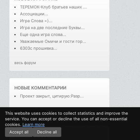
ТЕРЕМОК-Клуб братьев наших ...
Ассоциации...
Игра Слова =)...
Игра на две последние буквы...
Еще одна игра слова...
Уважаемые Омичи и гости гор...
6303с прошивка...
весь форум
НОВЫЕ КОММЕНТАРИИ
Проект закрыт, цитирую:Разр...
все комментарии
This website uses cookies to collect statistics and improve the
service. You can accept or decline the use of all non-essential
cookies.
Learn more
Accept all
Decline all
НАШИ ОПРОСЫ: