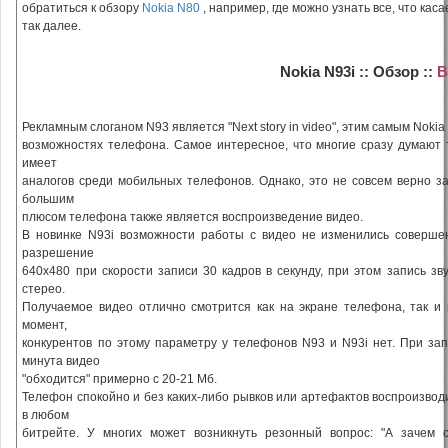
обратиться к обзору
Nokia N80
, например, где можно узнать все, что ка
так далее.
Nokia N93i :: Обзор ::
В
Рекламным слоганом N93 является "Next story in video", этим самым Noki
возможностях телефона. Самое интересное, что многие сразу думают т
имеет
аналогов среди мобильных телефонов. Однако, это не совсем верно за
большим
плюсом телефона также является воспроизведение видео.
В новинке N93i возможности работы с видео не изменились соверше
разрешение
640х480 при скорости записи 30 кадров в секунду, при этом запись зву
стерео.
Получаемое видео отлично смотрится как на экране телефона, так и
момент,
конкурентов по этому параметру у телефонов N93 и N93i нет. При за
минута видео
"обходится" примерно с 20-21 Мб.
Телефон спокойно и без каких-либо рывков или артефактов воспроизвод
в любом
битрейте. У многих может возникнуть резонный вопрос: "А зачем 