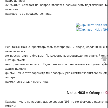
разрешением
320х240?". Ответом на вопрос является возможность подключения No
известна
нам еще по ее предшественнице.
Все также можно просматривать фотографии и видео, сделанные с 
интересно все
же просматривать фильмы. По качеству воспроизведения отличий от п
DivX фильмом
нет практически никаких. Единственным ограничением выступает вр
хватит на один
фильм. Точно этот параметр мы проверим уже с коммерческим образцом,
аппарат
находится в стадии прототипа.
Nokia N93i :: Обзор ::
К
Камера ничуть не изменилась со времен N93, то же фокусное расстояни
камеры