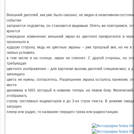
Внешний дисплей, как уже было сказано, не виден в неактивном состоя
событии
загорается подсветка, он становится видимым. Опять же повторимся, эт
кроется
очередное изменение: внешний экран из цветного превратился в черн
произошло в
худшую сторону, ведь не цветные экраны – уже прошлый век, но не в
любых условиях,
в том числе и на солнце, экран не слепнет. С другой стороны, на э
требующая
цветного изображения – для картинки вызова дисплей слишком мал, а
звонящего
цвета не нужны, согласитесь. Разрешение экрана осталось прежним, эт
месте
динамика в N93, который в новинке теперь на левом боку. Физический
отображать
строку системных индикаторов и до 3-ех строк текста. В режиме ожид
запущен
плеер или радио, то название текущего трека или радиостанции.