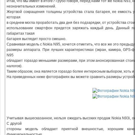
Итак, что мы имеет в итоге? Грубо говоря, перед нами тот же Nokia N93, 
незначительных изменений.
Жертвой сокращения толщины устройства стала батарея, ее емкость ум
которая
в среднем могла проработать два дня без подзарядки, от устройства сто
использовании смартфон придется заряжать каждый день. Данный п
габаритах такая
батарея выглядит просто смешно.
Сравнивая модель с Nokia N95, хочется отметить, что все же это предыд
размеры аппарата. При лучших характеристиках (экран, камера, GPS-ф
N95
обладает гораздо меньшими размерами, при этом анонсированная стоимо
налогов).
Таким образом, она является гораздо более интересным выбором, хоть и
На приведенных ниже фотографиях вы можете сравнить размеры устройств
Учитывая вышесказанное, нельзя ожидать высоких продаж Nokia N93i, о
С другой
стороны модель обладает приятной внешностью, хорошим каче
функциональностью,