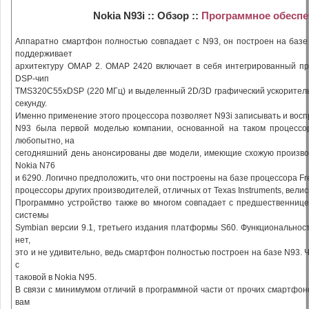
Nokia N93i :: Обзор ::
Программное обесп
Аппаратно смартфон полностью совпадает с N93, он построен на базе 
поддерживает
архитектуру OMAP 2. OMAP 2420 включает в себя интегрированный пр
DSP-чип
TMS320C55xDSP (220 МГц) и выделенный 2D/3D графический ускоритель
секунду.
Именно применение этого процессора позволяет N93i записывать и воспр
N93 была первой моделью компании, основанной на таком процессор
любопытно, на
сегодняшний день анонсированы две модели, имеющие схожую производ
Nokia N76
и 6290. Логично предположить, что они построены на базе процессора Fr
процессоры других производителей, отличных от Texas Instruments, велис
Программно устройство также во многом совпадает с предшественнице
системы
Symbian версии 9.1, третьего издания платформы S60. Функциональности
нет,
это и не удивительно, ведь смартфон полностью построен на базе N93.
с
таковой в Nokia N95.
В связи с минимумом отличий в программной части от прочих смартфон
вам