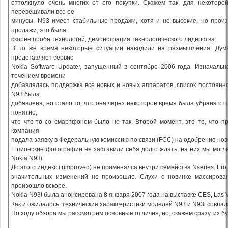
оттолкнуло очень многих от его покупки. Скажем так, для некотор
перевешивали все ее
минусы, N93 имеет стабильные продажи, хотя и не высокие, но произ
продажи, это была
скорее проба технологий, демонстрация технологического лидерства.
В то же время некоторые ситуации наводили на размышления. Дума
представляет сервис
Nokia Software Updater, запущенный в сентябре 2006 года. Изначаль
течением времени
добавлялась поддержка все новых и новых аппаратов, список постоянн
N93 была
добавлена, но стало то, что она через некоторое время была убрана отт
понятно,
что что-то со смартфоном было не так. Второй момент, это то, что п
компания
подала заявку в Федеральную комиссию по связи (FCC) на одобрение нов
Шпионские фотографии не заставили себя долго ждать, на них мы могли
Nokia N93i.
До этого индекс i (improved) не применялся внутри семейства Nseries. Ег
значительных изменений не произошло. Слухи о новинке массирова
произошло вскоре.
Nokia N93i была анонсирована 8 января 2007 года на выставке CES, Las 
Как и ожидалось, технические характеристики моделей N93 и N93i совпада
По ходу обзора мы рассмотрим основные отличия, но, скажем сразу, их б