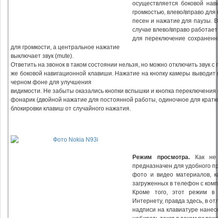
осуществляется боковой нав
громкостью, влево/вправо для
песен и нажатие для паузы. В
случае влево/вправо работает
для переключение сохраненны
для громкости, а центральное нажатие
выключает звук (mute).
Ответить на звонок в таком состоянии нельзя, но можно отключить звук с
же боковой навигационной клавиши. Нажатие на кнопку камеры выводит
черном фоне для улучшения
видимости. Не забыты оказались кнопки вспышки и кнопка переключения
фонарик (двойной нажатие для постоянной работы, одиночное для кратко
блокировки клавиш от случайного нажатия.
Режим просмотра.
Как не 
предназначен для удобного п
фото и видео материалов, к
загруженных в телефон с ком
Кроме того, этот режим в
Интернету, правда здесь, в от
надписи на клавиатуре нанес