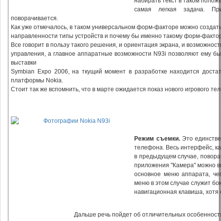
набирать текст в таком полож
самая легкая задача. П
поворачивается.
Как уже отмечалось, в таком универсальном форм-факторе можно создат
направленности типы устройств и почему бы именно такому форм-факто
Все говорит в пользу такого решения, и ориентация экрана, и возможно
управления, а главное аппаратные возможности N93i позволяют ему бы
выставки
Symbian Expo 2006, на ткущий момент в разработке находится достат
платформы Nokia.
Стоит так же вспомнить, что в марте ожидается показ нового игрового те
Режим съемки.
Это единстве
телефона. Весь интерфейс, ка
в предыдущем случае, поворач
приложения "Камера" можно в
основное меню аппарата, че
меню в этом случае служит бо
навигационная клавиша, хотя о
Дальше речь пойдет об отличительных особенност