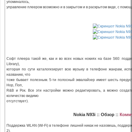
упоминалось,
управление плеером возможно и в закрытом и в раскрытом виде, с помо
Софт плеера такой же, как и во всех новых нокиях на базе S60: подд
Library),
которая по сути каталогизирует всю музыку в телефоне жанрам, испо
названию, что
тоже бывает полезным. 5-ти полосный эквалайзер имеет шесть предуст
Hop, Поп,
R&B и Рок. Все эти настройки можно редактировать, а можно создат
количество видимо
отсутствует).
Nokia N93i :: Обзор ::
Комм
Поддержка WLAN (Wi-Fi) в телефоне лишней никак не назовешь, поддер
2),