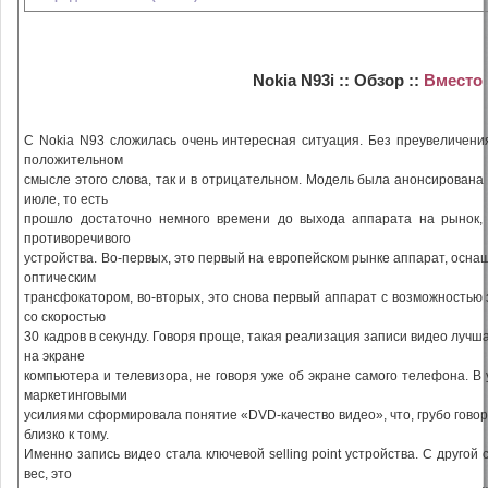
Nokia N93i :: Обзор ::
Вместо
С Nokia N93 сложилась очень интересная ситуация. Без преувеличения
положительном
смысле этого слова, так и в отрицательном. Модель была анонсирована 
июле, то есть
прошло достаточно немного времени до выхода аппарата на рынок, 
противоречивого
устройства. Во-первых, это первый на европейском рынке аппарат, осн
оптическим
трансфокатором, во-вторых, это снова первый аппарат с возможностью 
со скоростью
30 кадров в секунду. Говоря проще, такая реализация записи видео лучш
на экране
компьютера и телевизора, не говоря уже об экране самого телефона. 
маркетинговыми
усилиями сформировала понятие «DVD-качество видео», что, грубо гово
близко к тому.
Именно запись видео стала ключевой selling point устройства. С друго
вес, это