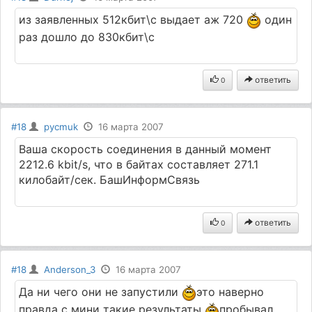
из заявленных 512кбит\с выдает аж 720
один
раз дошло до 830кбит\с
ответить
0
#18
pycmuk
16 марта 2007
Ваша скорость соединения в данный момент
2212.6 kbit/s, что в байтах составляет 271.1
килобайт/сек. БашИнформСвязь
ответить
0
#18
Anderson_3
16 марта 2007
Да ни чего они не запустили
это наверно
правда с мини такие результаты
пробывал