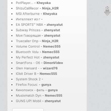
PotPlayer...
-
Kheyoka
ShizuCallRecor
-
Ninja_H2R
MSI Afterburne
-
Kheyoka
Интеллект из г
-
EA SPORTS™ NBA
-
zhenyatut
Subway Princes
-
zhenyatut
Моя Говорящая
-
zhenyatut
Truecaller Опр
-
Ninja_H2R
Volume Control
-
Nemec555
Bluetooth Volu
-
Nemec555
My Perfect Hot
-
zhenyatut
SmartFons - Об
-
DimonVideo
Glen Hansard -
-
wizard76
IObit Driver B
-
Nemec555
System Shock 2
-
Firefox Focus:
-
gunya
Кинопоиск－филь
-
gunya
Musixmatch Dyn
-
Nemec555
GUNS UP! Mobil
-
zhenyatut