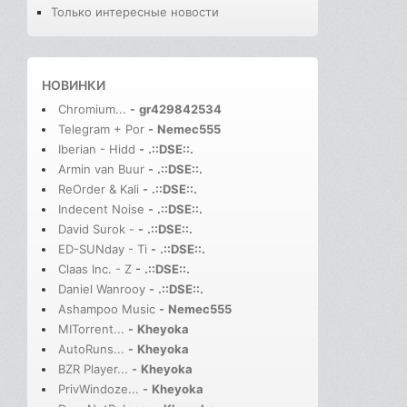
Только интересные новости
НОВИНКИ
Chromium...
-
gr429842534
Telegram + Por
-
Nemec555
Iberian - Hidd
-
.::DSE::.
Armin van Buur
-
.::DSE::.
ReOrder & Kali
-
.::DSE::.
Indecent Noise
-
.::DSE::.
David Surok -
-
.::DSE::.
ED-SUNday - Ti
-
.::DSE::.
Claas Inc. - Z
-
.::DSE::.
Daniel Wanrooy
-
.::DSE::.
Ashampoo Music
-
Nemec555
MITorrent...
-
Kheyoka
AutoRuns...
-
Kheyoka
BZR Player...
-
Kheyoka
PrivWindoze...
-
Kheyoka