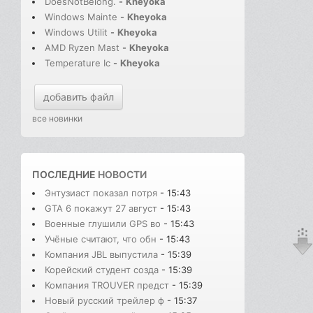
DoesNotBelong.
-
Kheyoka
Windows Mainte
-
Kheyoka
Windows Utilit
-
Kheyoka
AMD Ryzen Mast
-
Kheyoka
Temperature Ic
-
Kheyoka
добавить файл
все новинки
ПОСЛЕДНИЕ
НОВОСТИ
Энтузиаст показал потря
- 15:43
GTA 6 покажут 27 август
- 15:43
Военные глушили GPS во
- 15:43
Учёные считают, что обн
- 15:43
Компания JBL выпустила
- 15:39
Корейский студент созда
- 15:39
Компания TROUVER предст
- 15:39
Новый русский трейлер ф
- 15:37