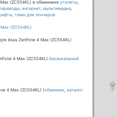
 Max (ZC554KL) в обменнике
утилиты
,
переводы
,
интернет
,
мультимедиа
,
рифты
,
темы для лончеров
4 Max (ZC554KL)
для Asus ZenFone 4 Max (ZC554KL)
nFone 4 Max (ZC554KL) (
музыкальный
ne 4 Max (ZC554KL) (
обменник
,
каталог