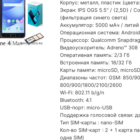
Корпус: металл, пластик (цвета
Экран: IPS OGS 5.5" / (2,5D) / C
(фильтрация синего света)
Аккумулятор: 5000 мАч / литий
Операционная система: Android 7
Процессор: Qualcomm Snapdrago
Видеоускоритель: Adreno™ 308 
Оперативная память: 2/3 Гб
Встроенная память: 16/32 Гб
Карты памяти: microSD, microS
Диапазоны частот: GSM: 850/90
800/900/1800/2100/2600
Wi-Fi: 802.11 b/g/n
Bluetooth: 4.1
USB-порт: micro-USB
Поддержка голосовой связи: д
Тип SIM-карты : nano-SIM
Кол-во SIM-карт : 2 + 1 карта 
одна SIM)