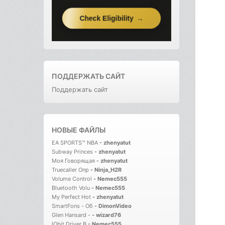
ПОДДЕРЖАТЬ САЙТ
Поддержать сайт
НОВЫЕ ФАЙЛЫ
EA SPORTS™ NBA
-
zhenyatut
Subway Princes
-
zhenyatut
Моя Говорящая
-
zhenyatut
Truecaller Опр
-
Ninja_H2R
Volume Control
-
Nemec555
Bluetooth Volu
-
Nemec555
My Perfect Hot
-
zhenyatut
SmartFons - Об
-
DimonVideo
Glen Hansard -
-
wizard76
IObit Driver B
-
Nemec555