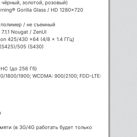
: чёрный, золотой, розовый)
orning® Gorilla Glass / HD 1280x720
 полимер / не съемный
.1.1 Nougat / ZenUI
n 425/430 x64 (4/8 x 1.4 ГГц)
(S425)/505 (S430)
DHC (до 256 Гб)
0/1800/1900; WCDMA: 900/2100; FDD-LTE:
а
памяти (в 3G/4G работать будет только