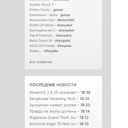
System Shock 2
-
Firefox Focus:
-
gunya
Кинопоиск－филь
-
gunya
Musixmatch Dyn
-
Nemec555
GUNS UP! Mobil
-
zhenyatut
Крокодильчик С
-
zhenyatut
Day R Premium.
-
zhenyatut
Black Desert M
-
zhenyatut
ASUS GPUTweak
-
Kheyoka
Steam...
-
Kheyoka
все новинки
ПОСЛЕДНИЕ
НОВОСТИ
SteamOS 3.8.25 улучшает
- 18:36
Китайская Hwatsing Tech
- 18:20
Хуснуллин назвал услови
- 18:20
Правда ли акулы должны
- 18:14
Издатель Grand Theft Au
- 18:12
Motorola Edge 70 Neo по
- 18:10