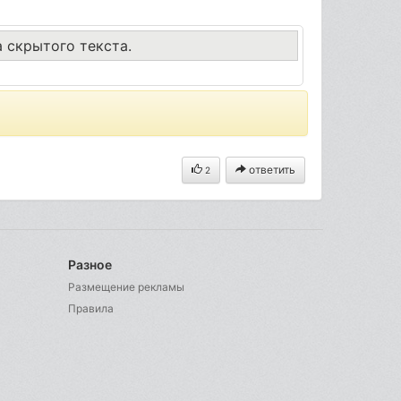
а скрытого текста.
ответить
2
Разное
Размещение рекламы
Правила