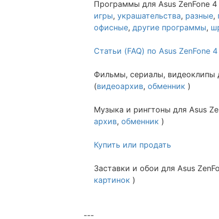
Программы для Asus ZenFone 4
игры
,
украшательства
,
разные
,
офисные
,
другие программы
,
ш
Статьи (FAQ) по Asus ZenFone 
Фильмы, сериалы, видеоклипы 
(
видеоархив
,
обменник
)
Музыка и рингтоны для Asus Ze
архив
,
обменник
)
Купить или продать
Заставки и обои для Asus ZenFo
картинок
)
---