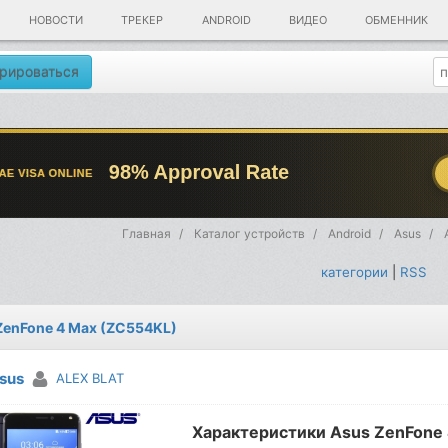
НОВОСТИ
ТРЕКЕР
ANDROID
ВИДЕО
ОБМЕННИК
рироваться
Главная
Каталог устройств
Android
Asus
категории
|
RSS
ZenFone 4 Max (ZC554KL)
sus
ALEX BLAT
Характеристики Asus ZenFone 