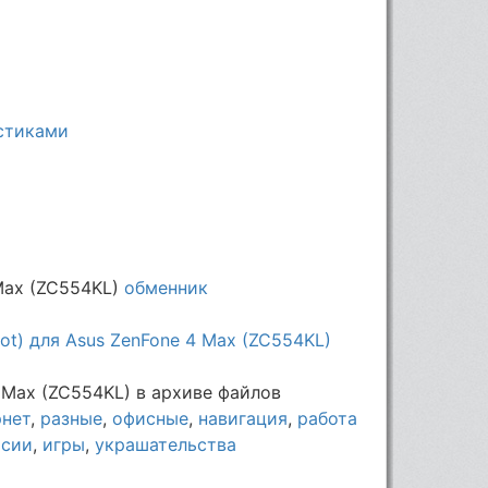
истиками
Max (ZC554KL)
обменник
ot) для Asus ZenFone 4 Max (ZC554KL)
 Max (ZC554KL) в архиве файлов
рнет
,
разные
,
офисные
,
навигация
,
работа
рсии
,
игры
,
украшательства