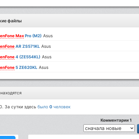
жие файлы
enFone
Max
Pro (M2)
Asus
enFone
AR ZS571KL
Asus
enFone
4 (ZE554KL)
Asus
enFone
5 ZE620KL
Asus
 находятся
0. За сутки здесь
было
0
человек
Комментарии 1