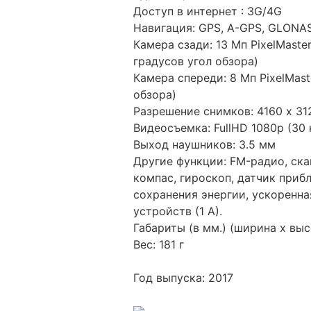
Доступ в интернет : 3G/4G
Навигация: GPS, A-GPS, GLONA
Камера сзади: 13 Мп PixelMaster
градусов угол обзора)
Камера спереди: 8 Мп PixelMaste
обзора)
Разрешение снимков: 4160 x 31
Видеосъемка: FullHD 1080p (30 
Выход наушников: 3.5 мм
Другие функции: FM-радио, ска
компас, гироскоп, датчик при
сохранения энергии, ускоренн
устройств (1 А).
Габариты (в мм.) (ширина х высо
Вес: 181 г
Год выпуска: 2017