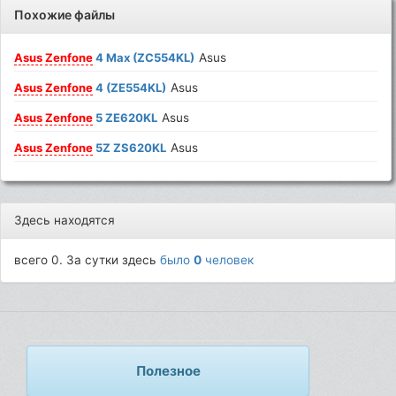
Похожие файлы
Asus
Zenfone
4 Max (ZC554KL)
Asus
Asus
Zenfone
4 (ZE554KL)
Asus
Asus
Zenfone
5 ZE620KL
Asus
Asus
Zenfone
5Z ZS620KL
Asus
Здесь находятся
всего 0. За сутки здесь
было
0
человек
Полезное