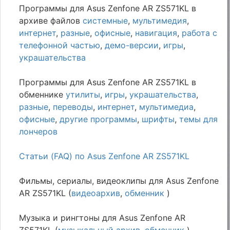
Программы для Asus Zenfone AR ZS571KL в
архиве файлов
системные
,
мультимедия
,
интернет
,
разные
,
офисные
,
навигация
,
работа с
телефонной частью
,
демо-версии
,
игры
,
украшательства
Программы для Asus Zenfone AR ZS571KL в
обменнике
утилиты
,
игры
,
украшательства
,
разные
,
переводы
,
интернет
,
мультимедиа
,
офисные
,
другие программы
,
шрифты
,
темы для
лончеров
Статьи (FAQ) по Asus Zenfone AR ZS571KL
Фильмы, сериалы, видеоклипы для Asus Zenfone
AR ZS571KL (
видеоархив
,
обменник
)
Музыка и рингтоны для Asus Zenfone AR
ZS571KL (
музыкальный архив
,
обменник
)