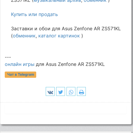
Купить или продать
Заставки и обои для Asus Zenfone AR ZS571KL
(
обменник
,
каталог картинок
)
---
онлайн игры
для Asus Zenfone AR ZS571KL
Чат в Telegram