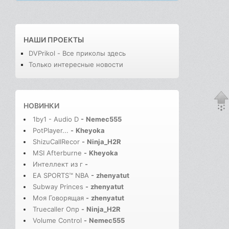
НАШИ ПРОЕКТЫ
DVPrikol - Все приколы здесь
Только интересные новости
НОВИНКИ
1by1 - Audio D
-
Nemec555
PotPlayer...
-
Kheyoka
ShizuCallRecor
-
Ninja_H2R
MSI Afterburne
-
Kheyoka
Интеллект из г
-
EA SPORTS™ NBA
-
zhenyatut
Subway Princes
-
zhenyatut
Моя Говорящая
-
zhenyatut
Truecaller Опр
-
Ninja_H2R
Volume Control
-
Nemec555