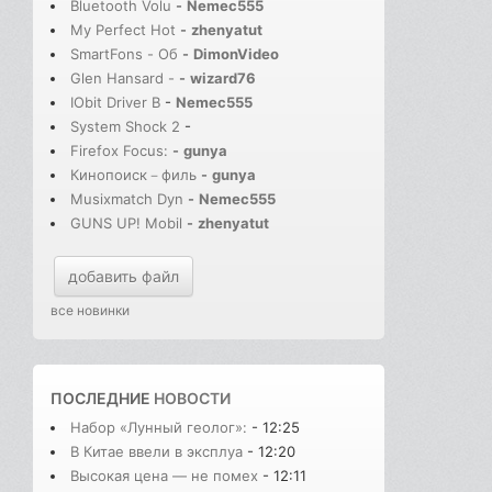
Bluetooth Volu
-
Nemec555
My Perfect Hot
-
zhenyatut
SmartFons - Об
-
DimonVideo
Glen Hansard -
-
wizard76
IObit Driver B
-
Nemec555
System Shock 2
-
Firefox Focus:
-
gunya
Кинопоиск－филь
-
gunya
Musixmatch Dyn
-
Nemec555
GUNS UP! Mobil
-
zhenyatut
добавить файл
все новинки
ПОСЛЕДНИЕ
НОВОСТИ
Набор «Лунный геолог»:
- 12:25
В Китае ввели в эксплуа
- 12:20
Высокая цена — не помех
- 12:11