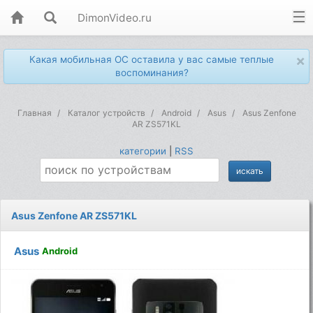
DimonVideo.ru
×
Какая мобильная ОС оставила у вас самые теплые
воспоминания?
Главная
Каталог устройств
Android
Asus
Asus Zenfone
AR ZS571KL
категории
|
RSS
Asus Zenfone AR ZS571KL
Asus
Android