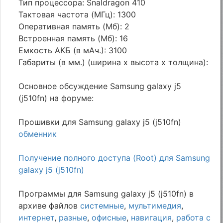
Тип процессора: Snaldragon 410
Тактовая частота (МГц): 1300
Оперативная память (Мб): 2
Встроенная память (Мб): 16
Емкость АКБ (в мАч.): 3100
Габариты (в мм.) (ширина х высота х толщина):
Основное обсуждение Samsung galaxy j5
(j510fn) на форуме:
Прошивки для Samsung galaxy j5 (j510fn)
обменник
Получение полного доступа (Root) для Samsung
galaxy j5 (j510fn)
Программы для Samsung galaxy j5 (j510fn) в
архиве файлов
системные
,
мультимедия
,
интернет
,
разные
,
офисные
,
навигация
,
работа с