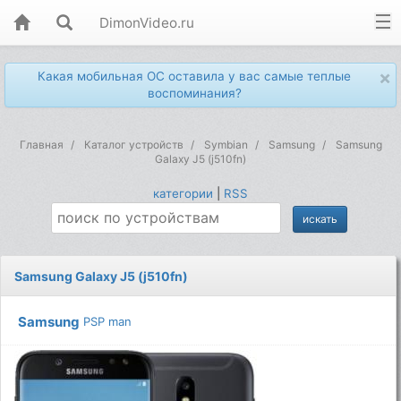
DimonVideo.ru
×
Какая мобильная ОС оставила у вас самые теплые
воспоминания?
Главная
Каталог устройств
Symbian
Samsung
Samsung
Galaxy J5 (j510fn)
категории
|
RSS
Samsung Galaxy J5 (j510fn)
Samsung
PSP man