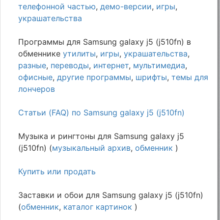
телефонной частью
,
демо-версии
,
игры
,
украшательства
Программы для Samsung galaxy j5 (j510fn) в
обменнике
утилиты
,
игры
,
украшательства
,
разные
,
переводы
,
интернет
,
мультимедиа
,
офисные
,
другие программы
,
шрифты
,
темы для
лончеров
Статьи (FAQ) по Samsung galaxy j5 (j510fn)
Музыка и рингтоны для Samsung galaxy j5
(j510fn) (
музыкальный архив
,
обменник
)
Купить или продать
Заставки и обои для Samsung galaxy j5 (j510fn)
(
обменник
,
каталог картинок
)