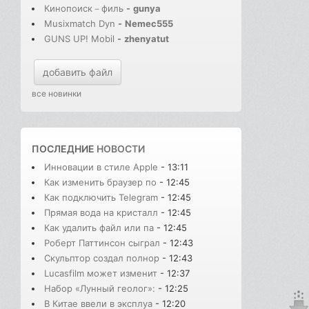
Кинопоиск－филь
-
gunya
Musixmatch Dyn
-
Nemec555
GUNS UP! Mobil
-
zhenyatut
добавить файл
все новинки
ПОСЛЕДНИЕ
НОВОСТИ
Инновации в стиле Apple
- 13:11
Как изменить браузер по
- 12:45
Как подключить Telegram
- 12:45
Прямая вода на кристалл
- 12:45
Как удалить файл или па
- 12:45
Роберт Паттинсон сыграл
- 12:43
Скульптор создал полнор
- 12:43
Lucasfilm может изменит
- 12:37
Набор «Лунный геолог»:
- 12:25
В Китае ввели в эксплуа
- 12:20