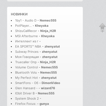
НОВИНКИ
1by1 - Audio D
-
Nemec555
PotPlayer...
-
Kheyoka
ShizuCallRecor
-
Ninja_H2R
MSI Afterburne
-
Kheyoka
Интеллект из г
-
EA SPORTS™ NBA
-
zhenyatut
Subway Princes
-
zhenyatut
Моя Говорящая
-
zhenyatut
Truecaller Опр
-
Ninja_H2R
Volume Control
-
Nemec555
Bluetooth Volu
-
Nemec555
My Perfect Hot
-
zhenyatut
SmartFons - Об
-
DimonVideo
Glen Hansard -
-
wizard76
IObit Driver B
-
Nemec555
System Shock 2
-
Firefox Focus:
-
gunya