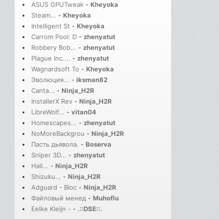
ASUS GPUTweak
-
Kheyoka
Steam...
-
Kheyoka
Intelligent St
-
Kheyoka
Carrom Pool: D
-
zhenyatut
Robbery Bob...
-
zhenyatut
Plague Inc....
-
zhenyatut
Wagnardsoft To
-
Kheyoka
Эволюция...
-
iksman82
Canta...
-
Ninja_H2R
InstallerX Rev
-
Ninja_H2R
LibreWolf...
-
vitan04
Homescapes...
-
zhenyatut
NoMoreBackgrou
-
Ninja_H2R
Пасть дьявола.
-
Boserva
Sniper 3D...
-
zhenyatut
Hail...
-
Ninja_H2R
Shizuku...
-
Ninja_H2R
Adguard - Bloc
-
Ninja_H2R
Файловый менед
-
Muhoflu
Eelke Kleijn -
-
.::DSE::.