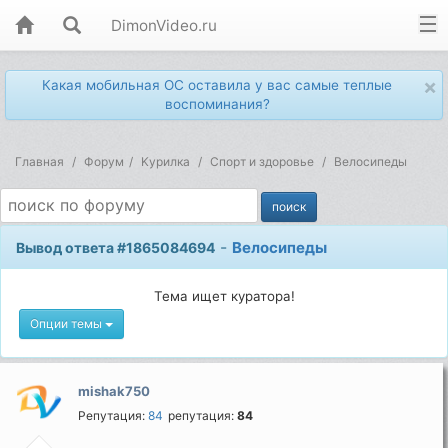
DimonVideo.ru
×
Какая мобильная ОС оставила у вас самые теплые
воспоминания?
Главная
Форум
Kурилка
Спорт и здоровье
Велосипеды
-
Велосипеды
Вывод ответа #1865084694
Тема ищет куратора!
Опции темы
mishak750
Репутация:
84
репутация:
84